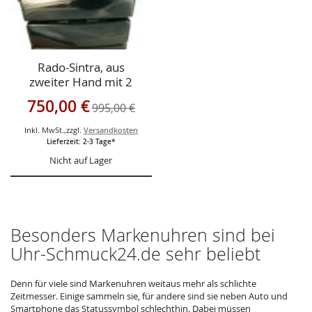
Rado-Sintra, aus
zweiter Hand mit 2
Jahren Hausgarantie
Sonderangebot
750,00 €
995,00 €
Inkl. MwSt.
,
zzgl.
Versandkosten
Lieferzeit: 2-3 Tage*
Nicht auf Lager
Besonders Markenuhren sind bei
Uhr-Schmuck24.de sehr beliebt
Denn für viele sind Markenuhren weitaus mehr als schlichte
Zeitmesser. Einige sammeln sie, für andere sind sie neben Auto und
Smartphone das Statussymbol schlechthin. Dabei müssen