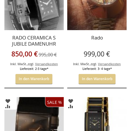
RADO CERAMICA S
Rado
JUBILE DAMENUHR
HIGH TECH KERAMIK,
Sonderangebot
850,00 €
999,00 €
995,00 €
aus zweiter Hand mit 2
Jahren Hausgarantie,
Inkl. MwSt.
,
zzgl.
Versandkosten
Inkl. MwSt.
,
zzgl.
Versandkosten
Top Zustand.
Lieferzeit: 2-3 tage*
Lieferzeit: 3- 4 tage*
In den Warenkorb
In den Warenkorb
ZUR
ZUR
SALE %
WUNSCHLISTE
WUNSCHLISTE
ZUR
ZUR
HINZUFÜGEN
HINZUFÜGEN
VERGLEICHSLISTE
VERGLEICHSLISTE
HINZUFÜGEN
HINZUFÜGEN