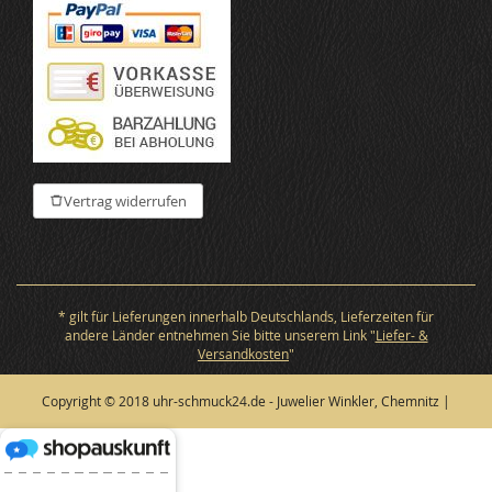
Vertrag widerrufen
* gilt für Lieferungen innerhalb Deutschlands, Lieferzeiten für
andere Länder entnehmen Sie bitte unserem Link "
Liefer- &
Versandkosten
"
Copyright © 2018 uhr-schmuck24.de - Juwelier Winkler, Chemnitz |