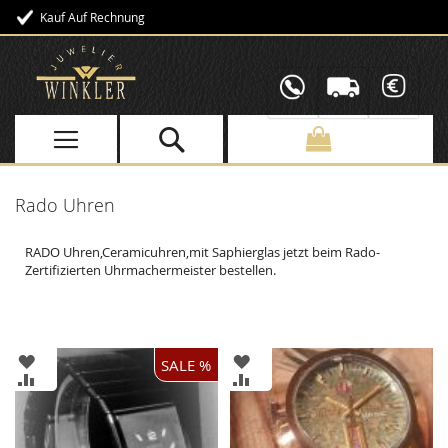
Kauf Auf Rechnung
Direkt
zum
Inhalt
Rado Uhren
RADO Uhren,Ceramicuhren,mit Saphierglas jetzt beim Rado-
Zertifizierten Uhrmachermeister bestellen.
ZUR
ZUR
SALE %
WUNSCHLISTE
WUNSCHLISTE
ZUR
ZUR
HINZUFÜGEN
HINZUFÜGEN
VERGLEICHSLISTE
VERGLEICHSLISTE
HINZUFÜGEN
HINZUFÜGEN