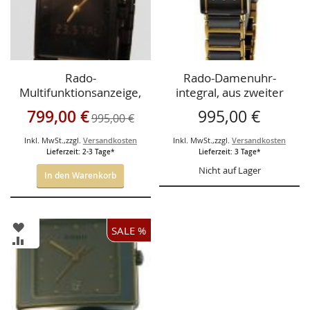
Rado-
Rado-Damenuhr-
Multifunktionsanzeige,
integral, aus zweiter
aus zweiter Hand mit 2
Hand mit 2 Jahren
Sonderangebot
799,00 €
995,00 €
995,00 €
Jahren Hausgarantie
Hausgarantie
Inkl. MwSt.
,
zzgl.
Versandkosten
Inkl. MwSt.
,
zzgl.
Versandkosten
Lieferzeit: 2-3 Tage*
Lieferzeit: 3 Tage*
Nicht auf Lager
In den Warenkorb
ZUR
SALE %
WUNSCHLISTE
ZUR
HINZUFÜGEN
VERGLEICHSLISTE
HINZUFÜGEN