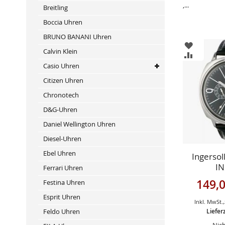
,...
Breitling
Boccia Uhren
BRUNO BANANI Uhren
ZUR
Calvin Klein
WUNSCHL
ZUR
HINZUFÜ
VERGLEIC
Casio Uhren
HINZUFÜ
Citizen Uhren
Chronotech
D&G-Uhren
Daniel Wellington Uhren
Diesel-Uhren
Ebel Uhren
Ingersoll
I
Ferrari Uhren
Sonderan
149,0
Festina Uhren
Esprit Uhren
Inkl. MwSt.
,
Feldo Uhren
Liefer