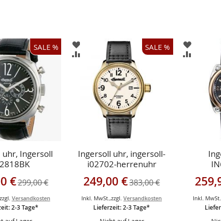
ZUR
ZUR
SALE %
SALE %
ISTE
WUNSCHLISTE
WUNSCH
ZUR
ZUR
GEN
HINZUFÜGEN
HINZUF
HSLISTE
VERGLEICHSLISTE
VERGLEI
GEN
HINZUFÜGEN
HINZUF
 uhr, Ingersoll
Ingersoll uhr, ingersoll-
Ing
N2818BK
i02702-herrenuhr
IN
gebot
Sonderangebot
Sonderan
0 €
249,00 €
259,
299,00 €
383,00 €
zzgl.
Versandkosten
Inkl. MwSt.
,
zzgl.
Versandkosten
Inkl. MwSt
zeit: 2-3 Tage*
Lieferzeit: 2-3 Tage*
Liefer