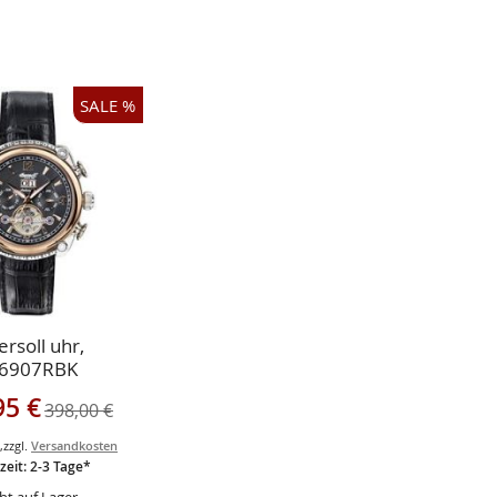
SALE %
LISTE
ÜGEN
CHSLISTE
ÜGEN
ersoll uhr,
6907RBK
gebot
95 €
398,00 €
.
,
zzgl.
Versandkosten
zeit: 2-3 Tage*