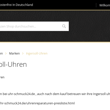
Direkt
stenfrei In Deutschland
Willko
zum
Inhalt
Suche
en
Marken
Ingersoll-Uhren
oll-Uhren
ren
en bei uhr-schmuck24.de , auch nach dem kauf betreuen wir ihre Ingersoll u
hr-schmuck24.de/uhrenreparaturen-preisliste.html