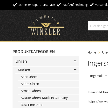
Schneller Reparaturservice
Kauf Auf Rechnung
Versandko
Suche
PRODUKTKATEGORIEN
Home
Uhr
Uhren
Ingers
Marken
Ingersoll-Uh
Adec-Uhren
Adora Uhren
Armani Uhren
Ingersoll-Uhr
Aviator Uhren, Made in Germany
https://www.u
Best Time Uhren