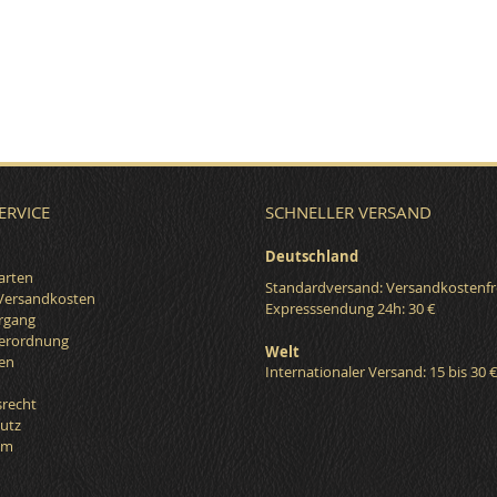
ERVICE
SCHNELLER VERSAND
Deutschland
arten
Standardversand: Versandkostenfr
 Versandkosten
Expresssendung 24h: 30 €
organg
verordnung
Welt
en
Internationaler Versand: 15 bis 30 
srecht
utz
um