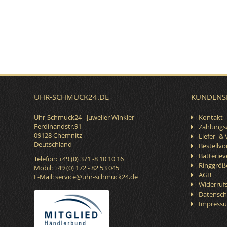
UHR-SCHMUCK24.DE
KUNDENS
Uhr-Schmuck24 - Juwelier Winkler
Kontakt
Ferdinandstr.91
Zahlungs
09128 Chemnitz
Liefer- &
Deutschland
Bestellv
Batterie
Telefon: +49 (0) 371 -8 10 10 16
Ringgröß
Mobil: +49 (0) 172 - 82 53 045
AGB
E-Mail:
service@uhr-schmuck24.de
Widerruf
Datensch
Impress