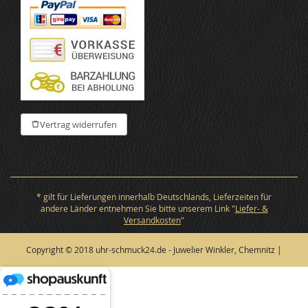
Vertrag widerrufen
* gilt für Lieferungen innerhalb Deutschlands, Lieferzeiten für
andere Länder entnehmen Sie bitte unserem Link "
Liefer- &
Versandkosten
"
Copyright © 2018 uhr-schmuck24.de - Juwelier Winkler, Chemnitz |