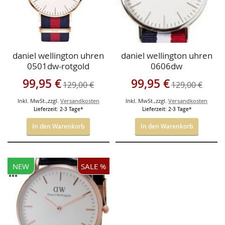
daniel wellington uhren
daniel wellington uhren
0501dw-rotgold
0606dw
Sonderangebot
Sonderangebot
99,95 €
99,95 €
129,00 €
129,00 €
Inkl. MwSt.
,
zzgl.
Versandkosten
Inkl. MwSt.
,
zzgl.
Versandkosten
Lieferzeit: 2-3 Tage*
Lieferzeit: 2-3 Tage*
In den Warenkorb
In den Warenkorb
ZUR
NEW
SALE %
WUNSCHLISTE
ZUR
HINZUFÜGEN
VERGLEICHSLISTE
HINZUFÜGEN