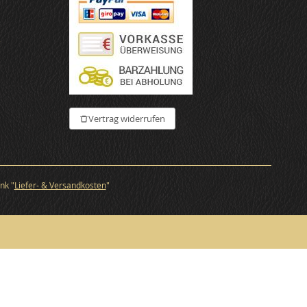
€
Vertrag widerrufen
nk "
Liefer- & Versandkosten
"