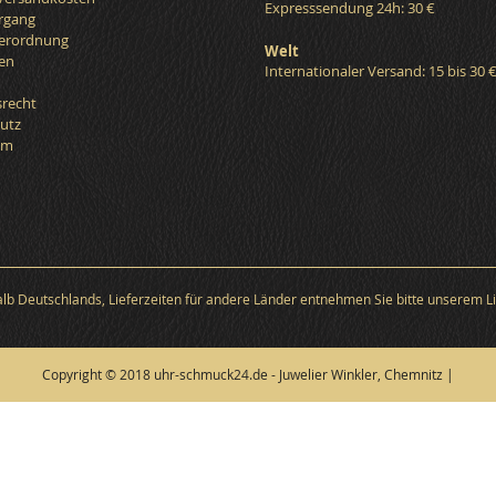
Expresssendung 24h: 30 €
organg
verordnung
Welt
en
Internationaler Versand: 15 bis 30 
srecht
utz
um
halb Deutschlands, Lieferzeiten für andere Länder entnehmen Sie bitte unserem Li
Copyright © 2018 uhr-schmuck24.de - Juwelier Winkler, Chemnitz |