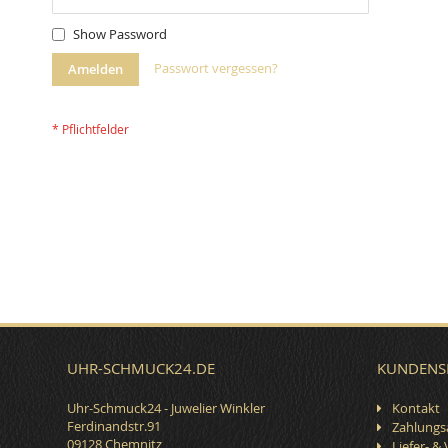
Show Password
Passwort vergessen?
Amelden
UHR-SCHMUCK24.DE
KUNDENS
Uhr-Schmuck24 - Juwelier Winkler
Kontakt
Ferdinandstr.91
Zahlungs
09128 Chemnitz
Liefer- &