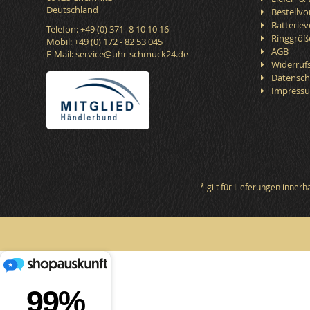
Deutschland
Bestellv
Batterie
Telefon: +49 (0) 371 -8 10 10 16
Ringgröß
Mobil: +49 (0) 172 - 82 53 045
AGB
E-Mail:
service@uhr-schmuck24.de
Widerruf
Datensch
Impress
* gilt für Lieferungen inner