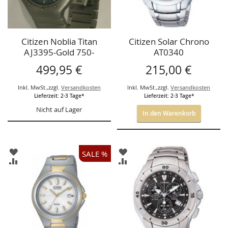
Citizen Noblia Titan
Citizen Solar Chrono
AJ3395-Gold 750-
AT0340
Herrenuhr
499,95 €
215,00 €
Inkl. MwSt.
,
zzgl.
Versandkosten
Inkl. MwSt.
,
zzgl.
Versandkosten
Lieferzeit: 2-3 Tage*
Lieferzeit: 2-3 Tage*
Nicht auf Lager
In den Warenkorb
ZUR
ZUR
SALE %
WUNSCHLISTE
WUNSCHLISTE
ZUR
ZUR
HINZUFÜGEN
HINZUFÜGEN
VERGLEICHSLISTE
VERGLEICHSLISTE
HINZUFÜGEN
HINZUFÜGEN