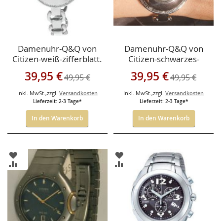
Damenuhr-Q&Q von
Damenuhr-Q&Q von
Citizen-weiß-zifferblatt.
Citizen-schwarzes-
zifferblatt.
Sonderangebot
Sonderangebot
39,95 €
39,95 €
49,95 €
49,95 €
Inkl. MwSt.
,
zzgl.
Versandkosten
Inkl. MwSt.
,
zzgl.
Versandkosten
Lieferzeit: 2-3 Tage*
Lieferzeit: 2-3 Tage*
In den Warenkorb
In den Warenkorb
ZUR
ZUR
WUNSCHLISTE
WUNSCHLISTE
ZUR
ZUR
HINZUFÜGEN
HINZUFÜGEN
VERGLEICHSLISTE
VERGLEICHSLISTE
HINZUFÜGEN
HINZUFÜGEN