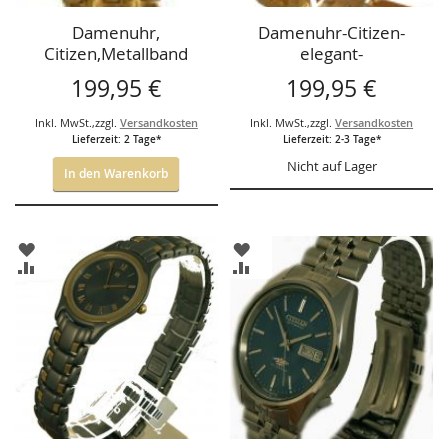
Damenuhr,
Damenuhr-Citizen-
Citizen,Metallband
elegant-
,vergoldet,
199,95 €
199,95 €
Inkl. MwSt.
,
zzgl.
Versandkosten
Inkl. MwSt.
,
zzgl.
Versandkosten
Lieferzeit: 2 Tage*
Lieferzeit: 2-3 Tage*
Nicht auf Lager
In den Warenkorb
ZUR
ZUR
WUNSCHLISTE
WUNSCHLISTE
ZUR
ZUR
HINZUFÜGEN
HINZUFÜGEN
VERGLEICHSLISTE
VERGLEICHSLISTE
HINZUFÜGEN
HINZUFÜGEN