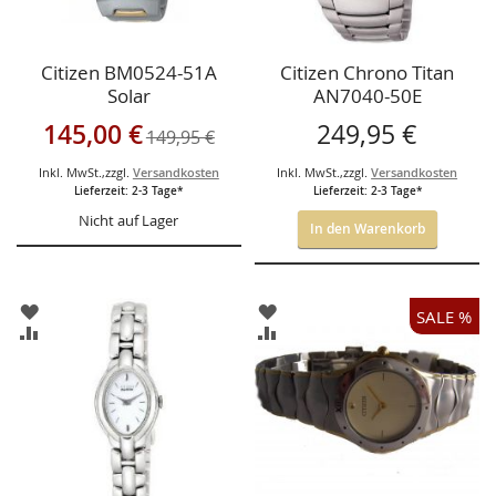
Citizen BM0524-51A
Citizen Chrono Titan
Solar
AN7040-50E
Sonderangebot
145,00 €
249,95 €
149,95 €
Inkl. MwSt.
,
zzgl.
Versandkosten
Inkl. MwSt.
,
zzgl.
Versandkosten
Lieferzeit: 2-3 Tage*
Lieferzeit: 2-3 Tage*
Nicht auf Lager
In den Warenkorb
ZUR
ZUR
SALE %
WUNSCHLISTE
WUNSCHLISTE
ZUR
ZUR
HINZUFÜGEN
HINZUFÜGEN
VERGLEICHSLISTE
VERGLEICHSLISTE
HINZUFÜGEN
HINZUFÜGEN