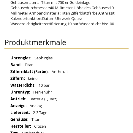
Gehäusematerial:Titan mit 750 er Goldeinlage
Gehäusedurchmesser:40 Millimeter Höhe des Gehäuses:10
Millimeter Armbandmaterial:Titan Zifferblattfarbe:Anthrazit
Kalenderfunktion:Datum Uhrwerk:Quarz
Wasserdichtigkeitszertifizierung:10 bar Wasserdicht bis:100
Produktmerkmale
Mehr
Saphirglas
Informationen
Titan
Anthrazit
keine
10 bar
Herrenuhr
Batterie (Quarz)
Analog
2-3 Tage
Titan
Citizen