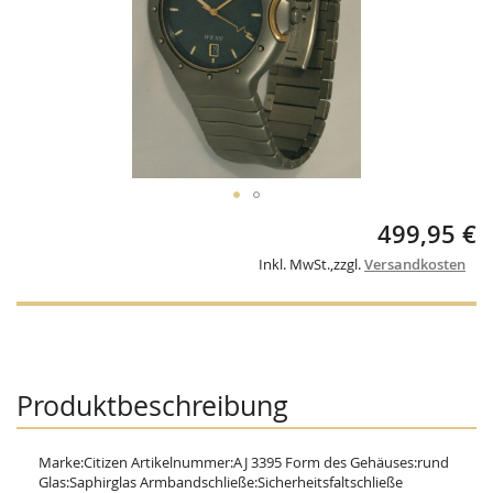
Skip
499,95 €
to
the
Inkl. MwSt.
,
zzgl.
Versandkosten
beginning
of
the
images
gallery
Produktbeschreibung
Marke:Citizen Artikelnummer:AJ 3395 Form des Gehäuses:rund
Glas:Saphirglas Armbandschließe:Sicherheitsfaltschließe