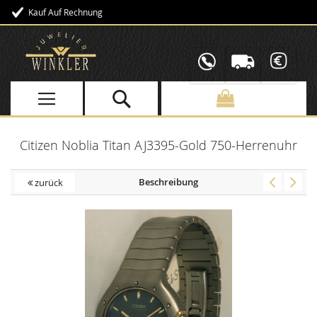
Kauf Auf Rechnung
Direkt
zum
Inhalt
Citizen Noblia Titan AJ3395-Gold 750-Herrenuhr
Beschreibung
zurück
Skip
to
the
end
of
the
images
gallery