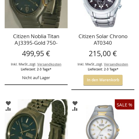
Citizen Noblia Titan
Citizen Solar Chrono
AJ3395-Gold 750-
AT0340
Herrenuhr
499,95 €
215,00 €
Inkl. MwSt.
,
zzgl.
Versandkosten
Inkl. MwSt.
,
zzgl.
Versandkosten
Lieferzeit: 2-3 Tage*
Lieferzeit: 2-3 Tage*
Nicht auf Lager
In den Warenkorb
ZUR
ZUR
SALE %
WUNSCHLISTE
WUNSCHLISTE
ZUR
ZUR
HINZUFÜGEN
HINZUFÜGEN
VERGLEICHSLISTE
VERGLEICHSLISTE
HINZUFÜGEN
HINZUFÜGEN