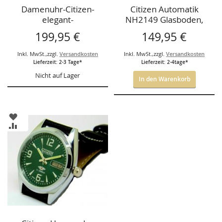
Damenuhr-Citizen-
Citizen Automatik
elegant-
NH2149 Glasboden,
silberfarbenes
199,95 €
149,95 €
Zifferblatt.
Inkl. MwSt.
,
zzgl.
Versandkosten
Inkl. MwSt.
,
zzgl.
Versandkosten
Lieferzeit: 2-3 Tage*
Lieferzeit: 2-4tage*
Nicht auf Lager
In den Warenkorb
ZUR
WUNSCHLISTE
ZUR
HINZUFÜGEN
VERGLEICHSLISTE
HINZUFÜGEN