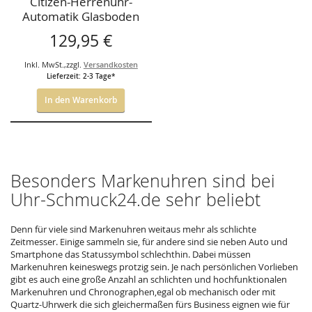
Citizen-Herrenuhr-
Automatik Glasboden
Lederband schw.
129,95 €
zi.Blatt
Inkl. MwSt.
,
zzgl.
Versandkosten
Lieferzeit: 2-3 Tage*
In den Warenkorb
Besonders Markenuhren sind bei
Uhr-Schmuck24.de sehr beliebt
Denn für viele sind Markenuhren weitaus mehr als schlichte
Zeitmesser. Einige sammeln sie, für andere sind sie neben Auto und
Smartphone das Statussymbol schlechthin. Dabei müssen
Markenuhren keineswegs protzig sein. Je nach persönlichen Vorlieben
gibt es auch eine große Anzahl an schlichten und hochfunktionalen
Markenuhren und Chronographen,egal ob mechanisch oder mit
Quartz-Uhrwerk die sich gleichermaßen fürs Business eignen wie für