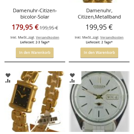
Damenuhr-Citizen-
Damenuhr,
bicolor-Solar
Citizen,Metallband
,vergoldet,
Sonderangebot
179,95 €
199,95 €
199,95 €
Inkl. MwSt.
,
zzgl.
Versandkosten
Inkl. MwSt.
,
zzgl.
Versandkosten
Lieferzeit: 2-3 Tage*
Lieferzeit: 2 Tage*
In den Warenkorb
In den Warenkorb
ZUR
ZUR
WUNSCHLISTE
WUNSCHLISTE
ZUR
ZUR
HINZUFÜGEN
HINZUFÜGEN
VERGLEICHSLISTE
VERGLEICHSLISTE
HINZUFÜGEN
HINZUFÜGEN