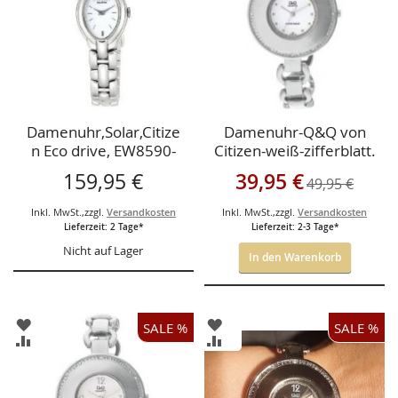
Damenuhr,Solar,Citize
Damenuhr-Q&Q von
n Eco drive, EW8590-
Citizen-weiß-zifferblatt.
58a
Sonderangebot
159,95 €
39,95 €
49,95 €
Inkl. MwSt.
,
zzgl.
Versandkosten
Inkl. MwSt.
,
zzgl.
Versandkosten
Lieferzeit: 2 Tage*
Lieferzeit: 2-3 Tage*
Nicht auf Lager
In den Warenkorb
ZUR
ZUR
SALE %
SALE %
WUNSCHLISTE
WUNSCHLISTE
ZUR
ZUR
HINZUFÜGEN
HINZUFÜGEN
VERGLEICHSLISTE
VERGLEICHSLISTE
HINZUFÜGEN
HINZUFÜGEN