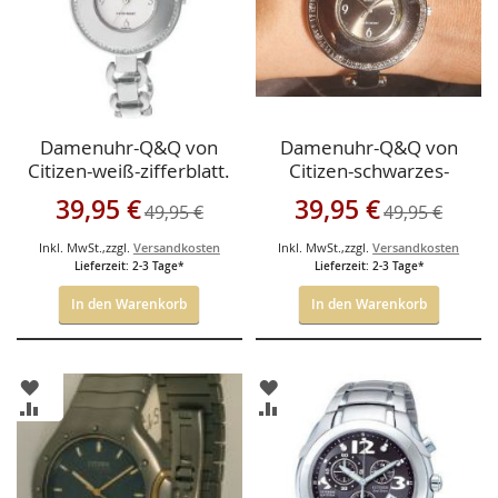
Damenuhr-Q&Q von
Damenuhr-Q&Q von
Citizen-weiß-zifferblatt.
Citizen-schwarzes-
zifferblatt.
Sonderangebot
Sonderangebot
39,95 €
39,95 €
49,95 €
49,95 €
Inkl. MwSt.
,
zzgl.
Versandkosten
Inkl. MwSt.
,
zzgl.
Versandkosten
Lieferzeit: 2-3 Tage*
Lieferzeit: 2-3 Tage*
In den Warenkorb
In den Warenkorb
ZUR
ZUR
WUNSCHLISTE
WUNSCHLISTE
ZUR
ZUR
HINZUFÜGEN
HINZUFÜGEN
VERGLEICHSLISTE
VERGLEICHSLISTE
HINZUFÜGEN
HINZUFÜGEN