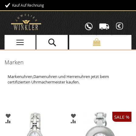
Kauf Auf Rechnung
Direkt
zum
Inhalt
Marken
Markenuhren,Damenuhren und Herrenuhren jetzt beim
certifizierten Uhrmachermeister kaufen.
ZUR
ZUR
SALE %
WUNSCHLISTE
WUNSCHLISTE
ZUR
ZUR
HINZUFÜGEN
HINZUFÜGEN
VERGLEICHSLISTE
VERGLEICHSLISTE
HINZUFÜGEN
HINZUFÜGEN