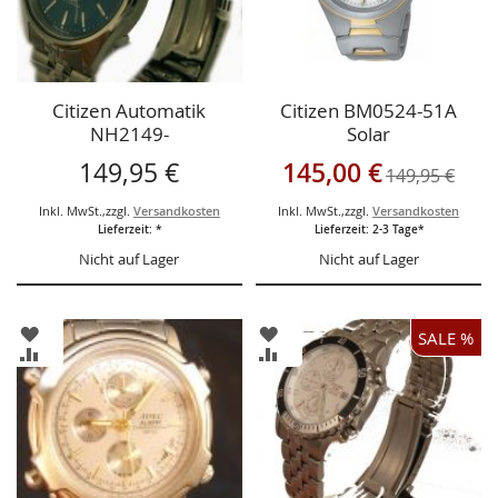
Citizen Automatik
Citizen BM0524-51A
NH2149-
Solar
Sonderangebot
149,95 €
145,00 €
149,95 €
Inkl. MwSt.
,
zzgl.
Versandkosten
Inkl. MwSt.
,
zzgl.
Versandkosten
Lieferzeit: *
Lieferzeit: 2-3 Tage*
Nicht auf Lager
Nicht auf Lager
ZUR
ZUR
SALE %
WUNSCHLISTE
WUNSCHLISTE
ZUR
ZUR
HINZUFÜGEN
HINZUFÜGEN
VERGLEICHSLISTE
VERGLEICHSLISTE
HINZUFÜGEN
HINZUFÜGEN