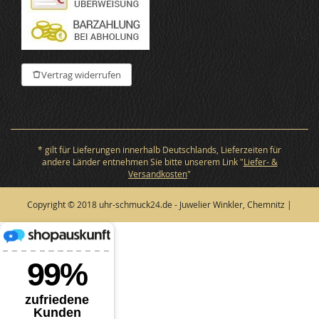
Vertrag widerrufen
* gilt für Lieferungen innerhalb Deutschlands, Lieferzeiten für
andere Länder entnehmen Sie bitte unserem Link "
Liefer- &
Versandkosten
"
Copyright © 2018 uhr-schmuck24.de - Juwelier Winkler, Chemnitz |