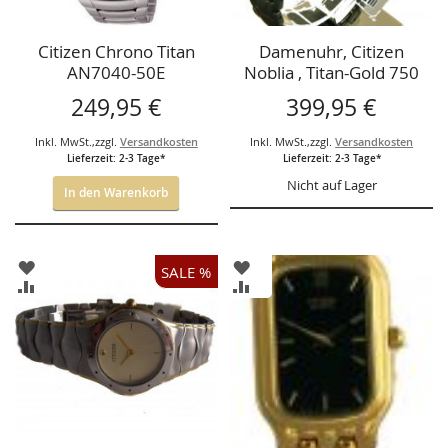
Citizen Chrono Titan
Damenuhr, Citizen
AN7040-50E
Noblia , Titan-Gold 750
249,95 €
399,95 €
Inkl. MwSt.
,
zzgl.
Versandkosten
Inkl. MwSt.
,
zzgl.
Versandkosten
Lieferzeit: 2-3 Tage*
Lieferzeit: 2-3 Tage*
Nicht auf Lager
In den Warenkorb
ZUR
ZUR
SALE %
WUNSCHLISTE
WUNSCHLISTE
ZUR
ZUR
HINZUFÜGEN
HINZUFÜGEN
VERGLEICHSLISTE
VERGLEICHSLISTE
HINZUFÜGEN
HINZUFÜGEN