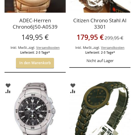
ADEC-Herren
Citizen Chrono Stahl AI
Chrono6J50-A0539
3301
Sonderangebot
149,95 €
179,95 €
299,95 €
Inkl. MwSt.
,
zzgl.
Versandkosten
Inkl. MwSt.
,
zzgl.
Versandkosten
Lieferzeit: 2-3 Tage*
Lieferzeit: 2-3 Tage*
Nicht auf Lager
In den Warenkorb
ZUR
ZUR
WUNSCHLISTE
WUNSCHLISTE
ZUR
ZUR
HINZUFÜGEN
HINZUFÜGEN
VERGLEICHSLISTE
VERGLEICHSLISTE
HINZUFÜGEN
HINZUFÜGEN