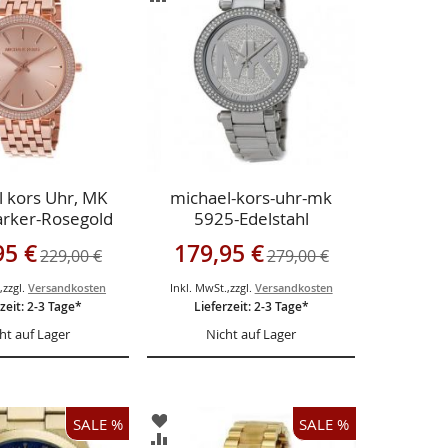
ÜGEN
HINZUFÜGEN
CHSLISTE
VERGLEICHSLISTE
ÜGEN
HINZUFÜGEN
 kors Uhr, MK
michael-kors-uhr-mk
arker-Rosegold
5925-Edelstahl
gebot
Sonderangebot
95 €
179,95 €
229,00 €
279,00 €
.
,
zzgl.
Versandkosten
Inkl. MwSt.
,
zzgl.
Versandkosten
zeit: 2-3 Tage*
Lieferzeit: 2-3 Tage*
ht auf Lager
Nicht auf Lager
ZUR
SALE %
SALE %
LISTE
WUNSCHLISTE
ZUR