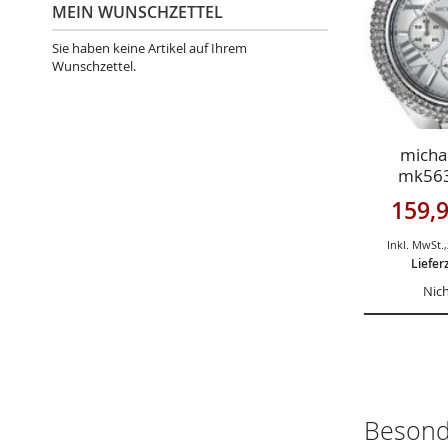
MEIN WUNSCHZETTEL
Sie haben keine Artikel auf Ihrem
Wunschzettel.
michae
mk563
Sonderan
159,9
Inkl. MwSt.
,
Liefer
Nich
Besond