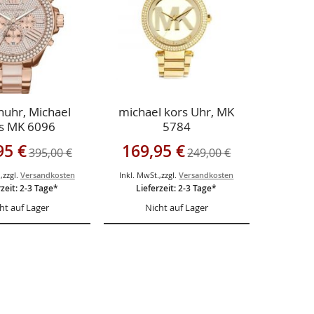
uhr, Michael
michael kors Uhr, MK
s MK 6096
5784
gebot
Sonderangebot
95 €
169,95 €
395,00 €
249,00 €
.
,
zzgl.
Versandkosten
Inkl. MwSt.
,
zzgl.
Versandkosten
rzeit: 2-3 Tage*
Lieferzeit: 2-3 Tage*
ht auf Lager
Nicht auf Lager