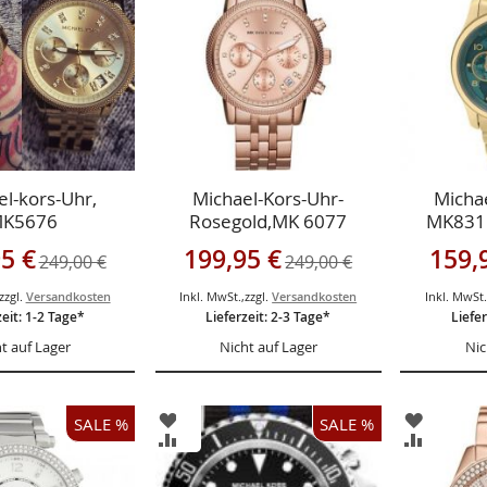
GEN
HINZUFÜGEN
HINZUF
l-kors-Uhr,
Michael-Kors-Uhr-
Micha
K5676
Rosegold,MK 6077
MK831
gebot
Sonderangebot
Sonderan
5 €
199,95 €
159,
249,00 €
249,00 €
zzgl.
Versandkosten
Inkl. MwSt.
,
zzgl.
Versandkosten
Inkl. MwSt
zeit: 1-2 Tage*
Lieferzeit: 2-3 Tage*
Liefer
t auf Lager
Nicht auf Lager
Nic
ZUR
ZUR
SALE %
SALE %
ISTE
WUNSCHLISTE
WUNSCH
ZUR
ZUR
GEN
HINZUFÜGEN
HINZUF
HSLISTE
VERGLEICHSLISTE
VERGLEI
GEN
HINZUFÜGEN
HINZUF