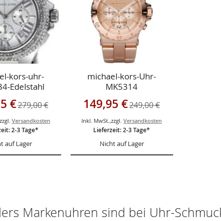
l-kors-uhr-
michael-kors-Uhr-
4-Edelstahl
MK5314
gebot
Sonderangebot
5 €
149,95 €
279,00 €
249,00 €
zzgl.
Versandkosten
Inkl. MwSt.
,
zzgl.
Versandkosten
zeit: 2-3 Tage*
Lieferzeit: 2-3 Tage*
t auf Lager
Nicht auf Lager
ers Markenuhren sind bei Uhr-Schmuck