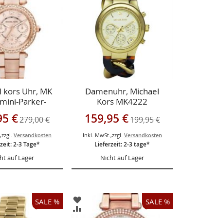
ÜGEN
HINZUFÜGEN
CHSLISTE
VERGLEICHSLISTE
ÜGEN
HINZUFÜGEN
 kors Uhr, MK
Damenuhr, Michael
mini-Parker-
Kors MK4222
osegold
gebot
Sonderangebot
95 €
159,95 €
279,00 €
199,95 €
.
,
zzgl.
Versandkosten
Inkl. MwSt.
,
zzgl.
Versandkosten
zeit: 2-3 Tage*
Lieferzeit: 2-3 tage*
ht auf Lager
Nicht auf Lager
ZUR
SALE %
SALE %
LISTE
WUNSCHLISTE
ZUR
ÜGEN
HINZUFÜGEN
CHSLISTE
VERGLEICHSLISTE