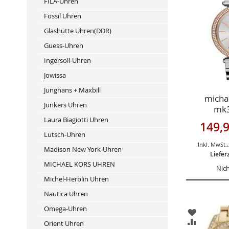
FILA-Uhren
HINZUFÜ
VERGLEIC
HINZUFÜ
Fossil Uhren
Glashütte Uhren(DDR)
Guess-Uhren
Ingersoll-Uhren
Jowissa
Junghans + Maxbill
michae
Junkers Uhren
mk3
Laura Biagiotti Uhren
Sonderan
149,9
Lutsch-Uhren
Inkl. MwSt.
,
Madison New York-Uhren
Liefer
MICHAEL KORS UHREN
Nich
Michel-Herblin Uhren
Nautica Uhren
Omega-Uhren
ZUR
WUNSCHL
ZUR
Orient Uhren