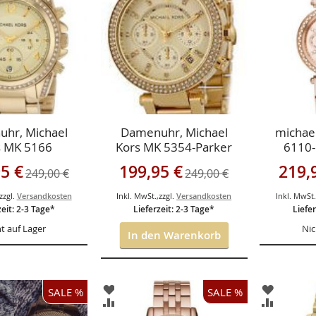
GEN
HINZUFÜGEN
HINZUF
HSLISTE
VERGLEICHSLISTE
VERGLEI
GEN
HINZUFÜGEN
HINZUF
hr, Michael
Damenuhr, Michael
michael
s MK 5166
Kors MK 5354-Parker
6110-
R
gebot
Sonderangebot
Sonderan
5 €
199,95 €
219,
249,00 €
249,00 €
zzgl.
Versandkosten
Inkl. MwSt.
,
zzgl.
Versandkosten
Inkl. MwSt
zeit: 2-3 Tage*
Lieferzeit: 2-3 Tage*
Liefer
t auf Lager
Nic
In den Warenkorb
ZUR
ZUR
SALE %
SALE %
ISTE
WUNSCHLISTE
WUNSCH
ZUR
ZUR
GEN
HINZUFÜGEN
HINZUF
HSLISTE
VERGLEICHSLISTE
VERGLEI