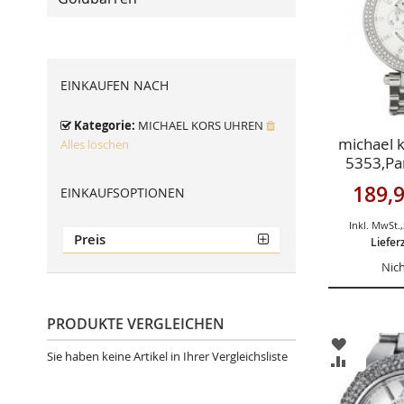
EINKAUFEN NACH
Kategorie
MICHAEL KORS UHREN
michael 
Alles löschen
5353,Par
Sonderan
189,9
EINKAUFSOPTIONEN
Inkl. MwSt.
,
Preis
Liefer
Nich
PRODUKTE VERGLEICHEN
ZUR
Sie haben keine Artikel in Ihrer Vergleichsliste
WUNSCHL
ZUR
HINZUFÜ
VERGLEIC
HINZUFÜ