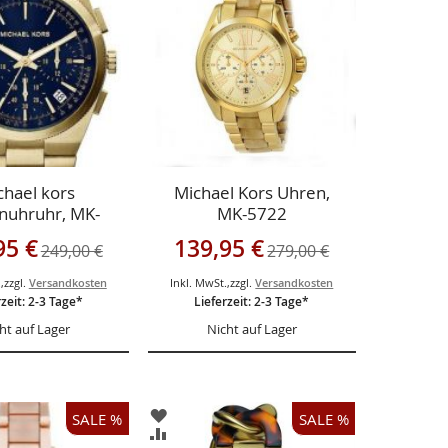
ÜGEN
HINZUFÜGEN
CHSLISTE
VERGLEICHSLISTE
ÜGEN
HINZUFÜGEN
chael kors
Michael Kors Uhren,
nuhruhr, MK-
MK-5722
8-Herren-
gebot
Sonderangebot
95 €
139,95 €
249,00 €
279,00 €
ronograph
.
,
zzgl.
Versandkosten
Inkl. MwSt.
,
zzgl.
Versandkosten
rzeit: 2-3 Tage*
Lieferzeit: 2-3 Tage*
ht auf Lager
Nicht auf Lager
ZUR
SALE %
SALE %
LISTE
WUNSCHLISTE
ZUR