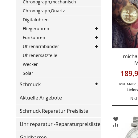
Chronograph,mechanisch
HINZUFÜ
Chronograph,Quartz
Digitaluhren
Fliegeruhren
Funkuhren
Uhrenarmbänder
Uhrenersatzteile
michae
M
Wecker
Sonderan
189,9
Solar
Schmuck
Inkl. MwSt.
,
Liefer
Aktuelle Angebote
Nich
Schmuck Reparatur Preisliste
ZUR
Uhr reparatur -Reparaturpreisliste
WUNSCHL
ZUR
HINZUFÜ
VERGLEIC
HINZUFÜ
Goldbarren