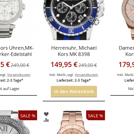
kors Uhren,MK-
Herrenuhr, Michael
Damen
ker-Edelstahl
Kors MK 8398
Kor
gebot
Sonderangebot
Sonderan
5 €
149,95 €
179,
249,00 €
249,00 €
zzgl.
Versandkosten
Inkl. MwSt.
,
zzgl.
Versandkosten
Inkl. MwSt
zeit: 2-3 Tage*
Lieferzeit: 2-3 Tage*
Liefe
t auf Lager
Nic
In den Warenkorb
ZUR
SALE %
SALE %
ISTE
WUNSCHLISTE
ZUR
GEN
HINZUFÜGEN
HSLISTE
VERGLEICHSLISTE
GEN
HINZUFÜGEN