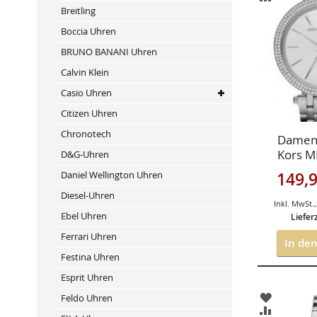
HINZUFÜ
VERGLEIC
Breitling
HINZUFÜ
Boccia Uhren
BRUNO BANANI Uhren
Calvin Klein
Casio Uhren
Citizen Uhren
Chronotech
Damenu
Kors M
D&G-Uhren
Sonderan
Daniel Wellington Uhren
149,9
Diesel-Uhren
Inkl. MwSt.
,
Ebel Uhren
Liefer
Ferrari Uhren
In de
Festina Uhren
Esprit Uhren
ZUR
Feldo Uhren
WUNSCHL
ZUR