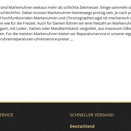
e sind Markenuhren weitaus mehr als schlichte Zeitmesser. Einige sammeln s
schlechthin. Dabei müssen Markenuhren keineswegs protzig sein. Je nach pe
d hochfunktionalen Markenuhren und Chronographen,egal ob mechanisch od
n wie für die Freizeit. Auch für Damen führen wir eine Vielzahl an Markenuhr
agant, mit Leder-, Ketten oder Metallarmband, vergoldet, aus massivem Sil
en. Für die meisten Markenuhren bieten wir Reparaturservice in unserer ei
uhrenreparaturen-uhrenservice-preise ,..
ERVICE
SCHNELLER VERSAND
Deutschland