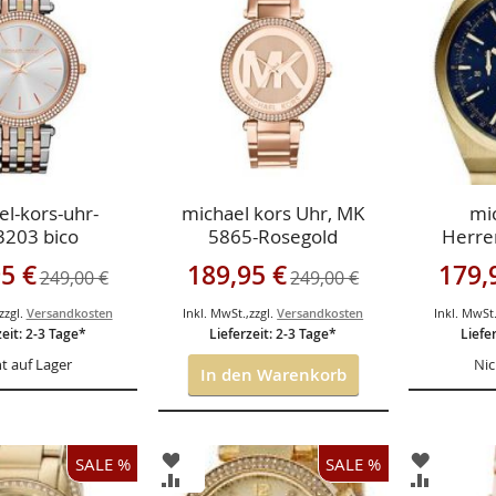
GEN
HINZUFÜGEN
HINZUF
HSLISTE
VERGLEICHSLISTE
VERGLEI
GEN
HINZUFÜGEN
HINZUF
l-kors-uhr-
michael kors Uhr, MK
mi
203 bico
5865-Rosegold
Herre
833
gebot
Sonderangebot
Sonderan
5 €
189,95 €
179,
249,00 €
249,00 €
Ch
zzgl.
Versandkosten
Inkl. MwSt.
,
zzgl.
Versandkosten
Inkl. MwSt
zeit: 2-3 Tage*
Lieferzeit: 2-3 Tage*
Liefe
t auf Lager
Nic
In den Warenkorb
ZUR
ZUR
SALE %
SALE %
ISTE
WUNSCHLISTE
WUNSCH
ZUR
ZUR