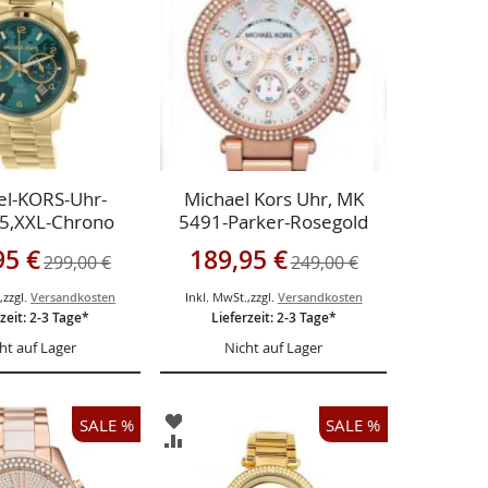
ÜGEN
HINZUFÜGEN
el-KORS-Uhr-
Michael Kors Uhr, MK
5,XXL-Chrono
5491-Parker-Rosegold
gebot
Sonderangebot
95 €
189,95 €
299,00 €
249,00 €
.
,
zzgl.
Versandkosten
Inkl. MwSt.
,
zzgl.
Versandkosten
zeit: 2-3 Tage*
Lieferzeit: 2-3 Tage*
ht auf Lager
Nicht auf Lager
ZUR
SALE %
SALE %
LISTE
WUNSCHLISTE
ZUR
ÜGEN
HINZUFÜGEN
CHSLISTE
VERGLEICHSLISTE
ÜGEN
HINZUFÜGEN