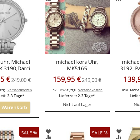
GEN
HINZUFÜGEN
HINZUF
HSLISTE
VERGLEICHSLISTE
VERGLEI
GEN
HINZUFÜGEN
HINZUF
hr, Michael
michael kors Uhr,
michael
K 3190,Darci
MK5165
3192, P
gebot
Sonderangebot
Sonderan
5 €
159,95 €
139,
249,00 €
249,00 €
zzgl.
Versandkosten
Inkl. MwSt.
,
zzgl.
Versandkosten
Inkl. MwSt
zeit: 2-3 Tage*
Lieferzeit: 2-3 Tage*
Liefer
Nicht auf Lager
Nic
n Warenkorb
ZUR
ZUR
SALE %
SALE %
ISTE
WUNSCHLISTE
WUNSCH
ZUR
ZUR