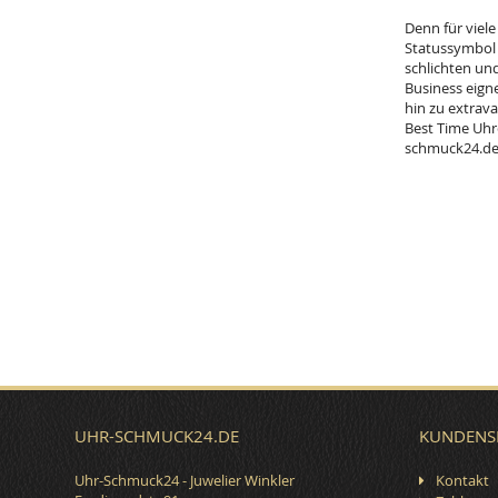
Denn für viel
Statussymbol 
schlichten un
Business eigne
hin zu extrav
Best Time Uhr
schmuck24.de/
UHR-SCHMUCK24.DE
KUNDENS
Uhr-Schmuck24 - Juwelier Winkler
Kontakt