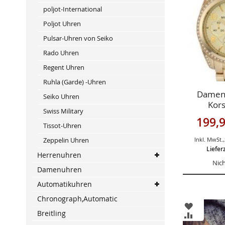
HINZUFÜ
VERGLEIC
poljot-International
HINZUFÜ
Poljot Uhren
Pulsar-Uhren von Seiko
Rado Uhren
Regent Uhren
Ruhla (Garde) -Uhren
Damenu
Seiko Uhren
Kor
Swiss Military
Sonderan
199,9
Tissot-Uhren
Zeppelin Uhren
Inkl. MwSt.
,
Liefer
Herrenuhren
Nich
Damenuhren
Automatikuhren
Chronograph,Automatic
ZUR
Breitling
WUNSCHL
ZUR
HINZUFÜ
VERGLEIC