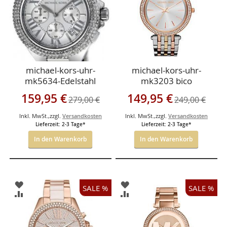
michael-kors-uhr-
michael-kors-uhr-
mk5634-Edelstahl
mk3203 bico
Sonderangebot
Sonderangebot
159,95 €
149,95 €
279,00 €
249,00 €
Inkl. MwSt.
,
zzgl.
Versandkosten
Inkl. MwSt.
,
zzgl.
Versandkosten
Lieferzeit: 2-3 Tage*
Lieferzeit: 2-3 Tage*
In den Warenkorb
In den Warenkorb
ZUR
ZUR
SALE %
SALE %
WUNSCHLISTE
WUNSCHLISTE
ZUR
ZUR
HINZUFÜGEN
HINZUFÜGEN
VERGLEICHSLISTE
VERGLEICHSLISTE
HINZUFÜGEN
HINZUFÜGEN