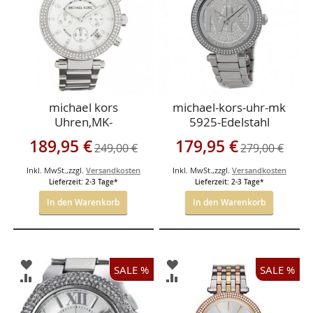
michael kors
michael-kors-uhr-mk
Uhren,MK-
5925-Edelstahl
5353,Parker-Edelstahl
Sonderangebot
Sonderangebot
189,95 €
179,95 €
249,00 €
279,00 €
Inkl. MwSt.
,
zzgl.
Versandkosten
Inkl. MwSt.
,
zzgl.
Versandkosten
Lieferzeit: 2-3 Tage*
Lieferzeit: 2-3 Tage*
In den Warenkorb
In den Warenkorb
ZUR
ZUR
SALE %
SALE %
WUNSCHLISTE
WUNSCHLISTE
ZUR
ZUR
HINZUFÜGEN
HINZUFÜGEN
VERGLEICHSLISTE
VERGLEICHSLISTE
HINZUFÜGEN
HINZUFÜGEN