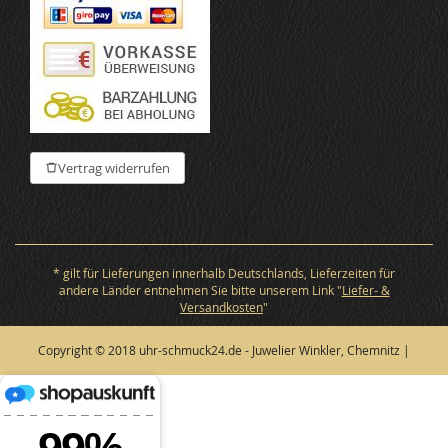
Vertrag widerrufen
* gilt für Lieferungen innerhalb Deutschlands, Lieferzeiten für
andere Länder entnehmen Sie bitte unserem Link "
Liefer- &
Versandkosten
"
Copyright © 2018 uhr-schmuck24.de - Juwelier Winkler, Chemnitz |