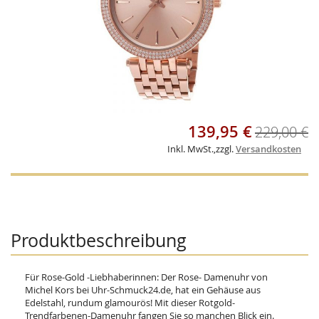
Skip
139,95 €
Sonderangebot
229,00 €
to
the
Inkl. MwSt.
,
zzgl.
Versandkosten
beginning
of
the
images
gallery
Produktbeschreibung
Für Rose-Gold -Liebhaberinnen: Der Rose- Damenuhr von
Michel Kors bei Uhr-Schmuck24.de, hat ein Gehäuse aus
Edelstahl, rundum glamourös! Mit dieser Rotgold-
Trendfarbenen-Damenuhr fangen Sie so manchen Blick ein.