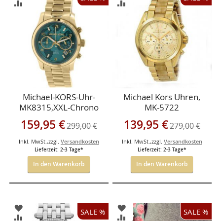
WUNSCHLISTE
WUNSCHLISTE
ZUR
ZUR
HINZUFÜGEN
HINZUFÜGEN
VERGLEICHSLISTE
VERGLEICHSLISTE
HINZUFÜGEN
HINZUFÜGEN
Michael-KORS-Uhr-
Michael Kors Uhren,
MK8315,XXL-Chrono
MK-5722
Sonderangebot
Sonderangebot
159,95 €
139,95 €
299,00 €
279,00 €
Inkl. MwSt.
,
zzgl.
Versandkosten
Inkl. MwSt.
,
zzgl.
Versandkosten
Lieferzeit: 2-3 Tage*
Lieferzeit: 2-3 Tage*
In den Warenkorb
In den Warenkorb
ZUR
ZUR
SALE %
SALE %
WUNSCHLISTE
WUNSCHLISTE
ZUR
ZUR