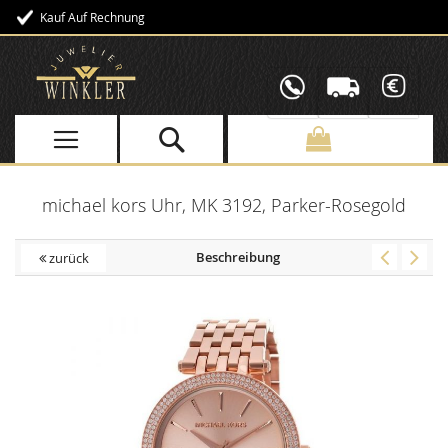
Kauf Auf Rechnung
Direkt
zum
Inhalt
michael kors Uhr, MK 3192, Parker-Rosegold
Beschreibung
zurück
Skip
to
the
end
of
the
images
gallery