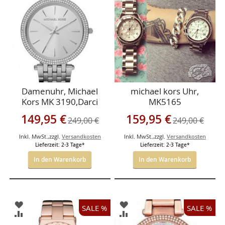
HINZUFÜGEN
HINZUFÜGEN
VERGLEICHSLISTE
VERGLEICHSLISTE
HINZUFÜGEN
HINZUFÜGEN
Damenuhr, Michael
michael kors Uhr,
Kors MK 3190,Darci
MK5165
Sonderangebot
Sonderangebot
149,95 €
159,95 €
249,00 €
249,00 €
Inkl. MwSt.
,
zzgl.
Versandkosten
Inkl. MwSt.
,
zzgl.
Versandkosten
Lieferzeit: 2-3 Tage*
Lieferzeit: 2-3 Tage*
In den Warenkorb
In den Warenkorb
ZUR
ZUR
SALE %
SALE %
WUNSCHLISTE
WUNSCHLISTE
ZUR
ZUR
HINZUFÜGEN
HINZUFÜGEN
VERGLEICHSLISTE
VERGLEICHSLISTE