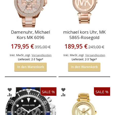
Damenuhr, Michael
michael kors Uhr, MK
Kors MK 6096
5865-Rosegold
Sonderangebot
Sonderangebot
179,95 €
189,95 €
395,00 €
249,00 €
Inkl. MwSt.
,
zzgl.
Versandkosten
Inkl. MwSt.
,
zzgl.
Versandkosten
Lieferzeit: 2-3 Tage*
Lieferzeit: 2-3 Tage*
In den Warenkorb
In den Warenkorb
ZUR
ZUR
SALE %
SALE %
WUNSCHLISTE
WUNSCHLISTE
ZUR
ZUR
HINZUFÜGEN
HINZUFÜGEN
VERGLEICHSLISTE
VERGLEICHSLISTE
HINZUFÜGEN
HINZUFÜGEN