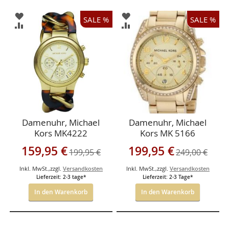
ZUR
ZUR
SALE %
SALE %
WUNSCHLISTE
WUNSCHLISTE
ZUR
ZUR
HINZUFÜGEN
HINZUFÜGEN
VERGLEICHSLISTE
VERGLEICHSLISTE
HINZUFÜGEN
HINZUFÜGEN
Damenuhr, Michael
Damenuhr, Michael
Kors MK4222
Kors MK 5166
Sonderangebot
Sonderangebot
159,95 €
199,95 €
199,95 €
249,00 €
Inkl. MwSt.
,
zzgl.
Versandkosten
Inkl. MwSt.
,
zzgl.
Versandkosten
Lieferzeit: 2-3 tage*
Lieferzeit: 2-3 Tage*
In den Warenkorb
In den Warenkorb