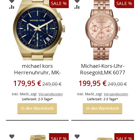
ZUR
ZUR
SALE %
SALE %
WUNSCHLISTE
WUNSCHLISTE
ZUR
ZUR
HINZUFÜGEN
HINZUFÜGEN
VERGLEICHSLISTE
VERGLEICHSLISTE
HINZUFÜGEN
HINZUFÜGEN
michael kors
Michael-Kors-Uhr-
Herrenuhruhr, MK-
Rosegold,MK 6077
8338-Herren-
Sonderangebot
Sonderangebot
179,95 €
199,95 €
249,00 €
249,00 €
Chronograph
Inkl. MwSt.
,
zzgl.
Versandkosten
Inkl. MwSt.
,
zzgl.
Versandkosten
Lieferzeit: 2-3 Tage*
Lieferzeit: 2-3 Tage*
In den Warenkorb
In den Warenkorb
ZUR
ZUR
SALE %
SALE %