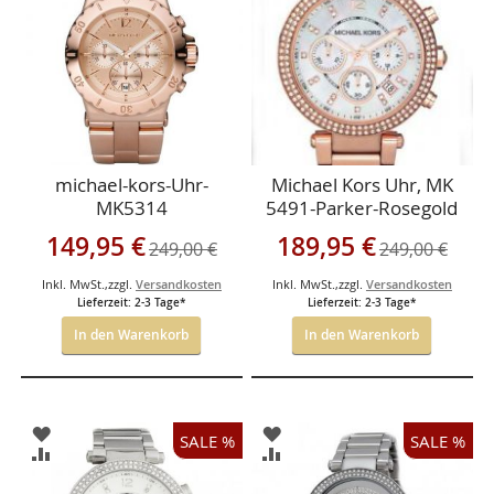
HINZUFÜGEN
HINZUFÜGEN
michael-kors-Uhr-
Michael Kors Uhr, MK
MK5314
5491-Parker-Rosegold
Sonderangebot
Sonderangebot
149,95 €
189,95 €
249,00 €
249,00 €
Inkl. MwSt.
,
zzgl.
Versandkosten
Inkl. MwSt.
,
zzgl.
Versandkosten
Lieferzeit: 2-3 Tage*
Lieferzeit: 2-3 Tage*
In den Warenkorb
In den Warenkorb
ZUR
ZUR
SALE %
SALE %
WUNSCHLISTE
WUNSCHLISTE
ZUR
ZUR
HINZUFÜGEN
HINZUFÜGEN
VERGLEICHSLISTE
VERGLEICHSLISTE
HINZUFÜGEN
HINZUFÜGEN