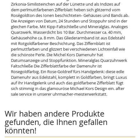
Zirkonia-Similisteinchen auf der Lünette und als Indizes auf
dem perlmuttfarbenen Zifferblatt heben sich glitzernd vom
Roségoldton des Ionen beschichteten- Gehäuses und Bands ab.
Die Anzeigen von Datum, 24 Stunden und Stoppuhr sind in der
gleichen Farbe. Mit Kipp-Faltschließe und Mineralglas. Analoges
Quarzwerk. Wasserdicht bis 10 Bar. Durchmesser ca. 40 mm,
Gehäusehöhe ca. 8 mm. Das Gliederarmband ist aus Edelstahl
mit Rotgoldfarbener Beschichtung. Das Ziffernblatt ist
perlmuttfarben und glizzert bei verschiedenen Lichteinfall wie
die schönste Perle. Die Michel Kors Damenuhr hat
Datumsanzeige und Stoppfunktion. Mineralglas Quarzuhrwerk
Faltschließe Die Zifferblattfarbe der Damenuhr ist
Rosegoldfarbig. Ein Rose-Goldreif fürs Handgelenk: diese edle
Damenuhr aus Edelstahl, komplett in Goldfarben, bringt Luxus
auf Ihr Handgelenk und auch das goldfarbene Zifferblatt fügt
sich stimmig in das glamouröse Michael Kors Design ein. after
sale service in unserer uhrmacher-meisterwerkstatt.
Wir haben andere Produkte
gefunden, die Ihnen gefallen
könnten!