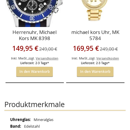
Herrenuhr, Michael
michael kors Uhr, MK
Kors MK 8398
5784
Sonderangebot
Sonderangebot
149,95 €
169,95 €
249,00 €
249,00 €
Inkl. MwSt.
,
zzgl.
Versandkosten
Inkl. MwSt.
,
zzgl.
Versandkosten
Lieferzeit: 2-3 Tage*
Lieferzeit: 2-3 Tage*
In den Warenkorb
In den Warenkorb
Produktmerkmale
Mehr
Mineralglas
Informationen
Edelstahl