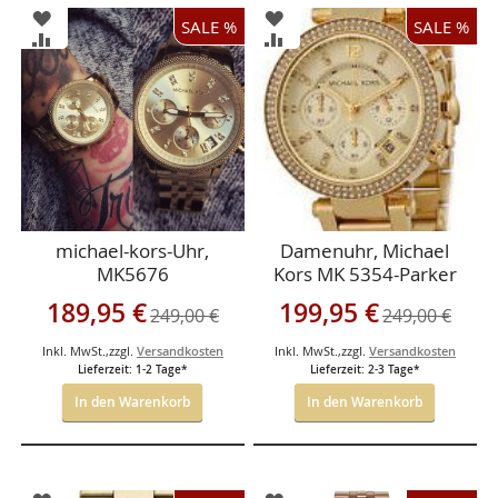
ZUR
ZUR
SALE %
SALE %
WUNSCHLISTE
WUNSCHLISTE
ZUR
ZUR
HINZUFÜGEN
HINZUFÜGEN
VERGLEICHSLISTE
VERGLEICHSLISTE
HINZUFÜGEN
HINZUFÜGEN
michael-kors-Uhr,
Damenuhr, Michael
MK5676
Kors MK 5354-Parker
Sonderangebot
Sonderangebot
189,95 €
199,95 €
249,00 €
249,00 €
Inkl. MwSt.
,
zzgl.
Versandkosten
Inkl. MwSt.
,
zzgl.
Versandkosten
Lieferzeit: 1-2 Tage*
Lieferzeit: 2-3 Tage*
In den Warenkorb
In den Warenkorb