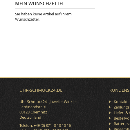
MEIN WUNSCHZETTEL
Sie haben keine Artikel auf Ihrem
Wunschzettel.
UHR-SCHMUCK24.DE
KUNDENS
Uhr-Schmuck24 - Juwelier Winkler
Kontakt
Ferdinandstr.91
Zahlungs
09128 Chemnitz
Liefer- &
Deutschland
Bestellv
Batterie
Telefon: +49 (0) 371 -8 10 10 16
Ringgröß