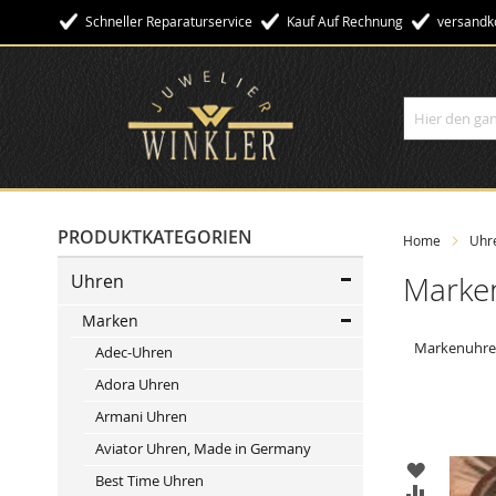
Schneller Reparaturservice
Kauf Auf Rechnung
Versandko
Suche
PRODUKTKATEGORIEN
Home
Uhr
Uhren
Marke
Marken
Markenuhren
Adec-Uhren
Adora Uhren
Armani Uhren
Aviator Uhren, Made in Germany
ZUR
Best Time Uhren
WUNSCHL
ZUR