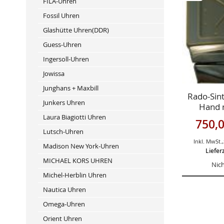
FILA-Uhren
HINZUFÜ
VERGLEIC
HINZUFÜ
Fossil Uhren
Glashütte Uhren(DDR)
Guess-Uhren
Ingersoll-Uhren
Jowissa
Junghans + Maxbill
Rado-Sint
Junkers Uhren
Hand m
Hau
Laura Biagiotti Uhren
Sonderan
750,0
Lutsch-Uhren
Inkl. MwSt.
,
Madison New York-Uhren
Liefer
MICHAEL KORS UHREN
Nich
Michel-Herblin Uhren
Nautica Uhren
Omega-Uhren
Orient Uhren