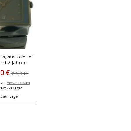
GEN
HSLISTE
GEN
ra, aus zweiter
it 2 Jahren
sgarantie
gebot
0 €
995,00 €
zzgl.
Versandkosten
zeit: 2-3 Tage*
t auf Lager