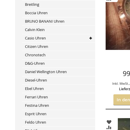
HINZUFÜ
VERGLEIC
Breitling
HINZUFÜ
Boccia Uhren
BRUNO BANANI Uhren
Calvin Klein
Casio Uhren
Citizen Uhren
Chronotech
D&G-Uhren
Daniel Wellington Uhren
99
Diesel-Uhren
Inkl. MwSt.
,
Ebel Uhren
Lieferz
Ferrari Uhren
In de
Festina Uhren
Esprit Uhren
ZUR
Feldo Uhren
WUNSCHL
ZUR