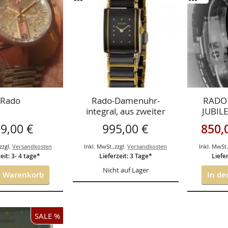
GEN
HINZUFÜGEN
HINZUF
HSLISTE
VERGLEICHSLISTE
VERGLEI
GEN
HINZUFÜGEN
HINZUF
Rado
Rado-Damenuhr-
RADO 
integral, aus zweiter
JUBIL
Hand mit 2 Jahren
HIGH T
Sonderan
9,00 €
995,00 €
850,
Hausgarantie
aus zwe
Jahren
zzgl.
Versandkosten
Inkl. MwSt.
,
zzgl.
Versandkosten
Inkl. MwSt
Top
eit: 3- 4 tage*
Lieferzeit: 3 Tage*
Liefe
Nicht auf Lager
n Warenkorb
In de
SALE %
ISTE