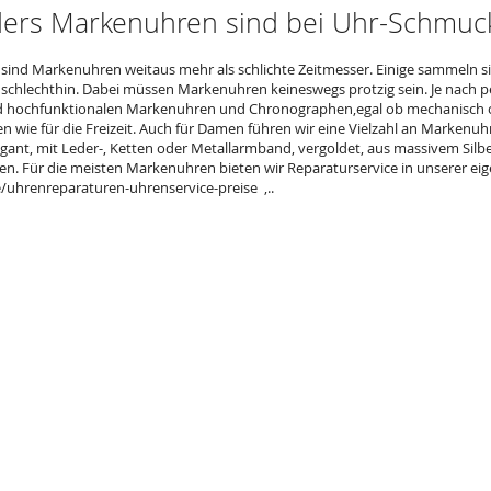
ers Markenuhren sind bei Uhr-Schmuck
e sind Markenuhren weitaus mehr als schlichte Zeitmesser. Einige sammeln s
schlechthin. Dabei müssen Markenuhren keineswegs protzig sein. Je nach pe
d hochfunktionalen Markenuhren und Chronographen,egal ob mechanisch od
n wie für die Freizeit. Auch für Damen führen wir eine Vielzahl an Markenuhr
agant, mit Leder-, Ketten oder Metallarmband, vergoldet, aus massivem Sil
en. Für die meisten Markenuhren bieten wir Reparaturservice in unserer ei
uhrenreparaturen-uhrenservice-preise ,..