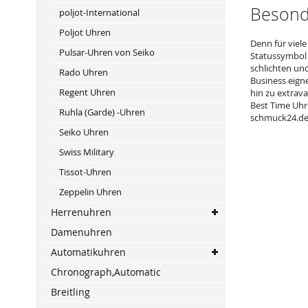
Besond
poljot-International
Poljot Uhren
Denn für viel
Pulsar-Uhren von Seiko
Statussymbol 
schlichten un
Rado Uhren
Business eigne
Regent Uhren
hin zu extrav
Best Time Uhr
Ruhla (Garde) -Uhren
schmuck24.de/
Seiko Uhren
Swiss Military
Tissot-Uhren
Zeppelin Uhren
Herrenuhren
Damenuhren
Automatikuhren
Chronograph,Automatic
Breitling