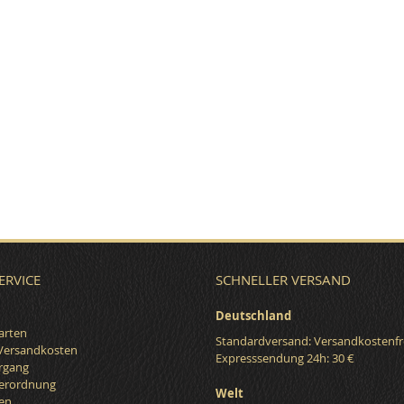
ERVICE
SCHNELLER VERSAND
Deutschland
arten
Standardversand: Versandkostenfr
 Versandkosten
Expresssendung 24h: 30 €
organg
verordnung
Welt
en