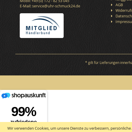
Mobil: +49 (0) 172 - 82 53 045
AGB
E-Mail:
service@uhr-schmuck24.de
Widerruf
Datensch
Impress
* gilt für Lieferungen inner
Wir verwenden Cookies, um unsere Dienste zu verbessern, persönliche 