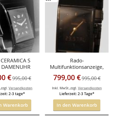
ÜGEN
HINZUFÜGEN
CHSLISTE
VERGLEICHSLISTE
ÜGEN
HINZUFÜGEN
CERAMICA S
Rado-
E DAMENUHR
Multifunktionsanzeige,
ECH KERAMIK,
aus zweiter Hand mit 2
gebot
Sonderangebot
00 €
799,00 €
995,00 €
995,00 €
iter Hand mit 2
Jahren Hausgarantie
 Hausgarantie,
.
,
zzgl.
Versandkosten
Inkl. MwSt.
,
zzgl.
Versandkosten
 Zustand.
rzeit: 2-3 tage*
Lieferzeit: 2-3 Tage*
n Warenkorb
In den Warenkorb