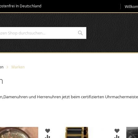
Direkt
stenfrei In Deutschland
Willko
zum
Inhalt
Suche
en
Marken
n
,Damenuhren und Herrenuhren jetzt beim certifizierten Uhrmachermeiste
ZUR
ZUR
ISTE
WUNSCHLISTE
WUNSCH
ZUR
ZUR