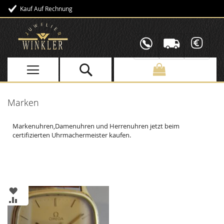
Kauf Auf Rechnung
Direkt
zum
Inhalt
Marken
Markenuhren,Damenuhren und Herrenuhren jetzt beim
certifizierten Uhrmachermeister kaufen.
ZUR
WUNSCHLISTE
ZUR
HINZUFÜGEN
VERGLEICHSLISTE
HINZUFÜGEN