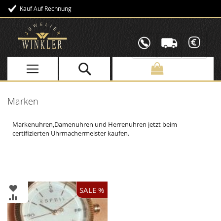
Kauf Auf Rechnung
Direkt
zum
Inhalt
Marken
Markenuhren,Damenuhren und Herrenuhren jetzt beim
certifizierten Uhrmachermeister kaufen.
ZUR
SALE %
WUNSCHLISTE
ZUR
HINZUFÜGEN
VERGLEICHSLISTE
HINZUFÜGEN