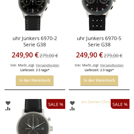
uhr Junkers 6970-2
uhr Junkers 6970-5
Serie G38
Serie G38
Sonderangebot
Sonderangebot
249,90 €
249,90 €
279,00 €
279,00 €
Inkl. MwSt.
,
zzgl.
Versandkosten
Inkl. MwSt.
,
zzgl.
Versandkosten
Lieferzeit: 2-3 tage*
Lieferzeit: 2-3 tage*
In den Warenkorb
In den Warenkorb
ZUR
ZUR
SALE %
SALE %
WUNSCHLISTE
WUNSCHLISTE
ZUR
ZUR
HINZUFÜGEN
HINZUFÜGEN
VERGLEICHSLISTE
VERGLEICHSLISTE
HINZUFÜGEN
HINZUFÜGEN