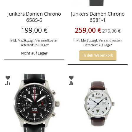
Junkers Damen Chrono
Junkers Damen Chrono
6585-5
6581-1
Sonderangebot
199,00 €
259,00 €
279,00 €
Inkl. MwSt.
,
zzgl.
Versandkosten
Inkl. MwSt.
,
zzgl.
Versandkosten
Lieferzeit: 2-3 Tage*
Lieferzeit: 2-3 Tage*
Nicht auf Lager
In den Warenkorb
ZUR
ZUR
WUNSCHLISTE
WUNSCHLISTE
ZUR
ZUR
HINZUFÜGEN
HINZUFÜGEN
VERGLEICHSLISTE
VERGLEICHSLISTE
HINZUFÜGEN
HINZUFÜGEN