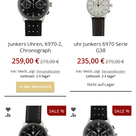
Junkers Uhren, 6970-2,
uhr Junkers 6970 Serie
Chronograph
G38
Sonderangebot
Sonderangebot
259,00 €
235,00 €
279,00 €
279,00 €
Inkl. MwSt.
,
zzgl.
Versandkosten
Inkl. MwSt.
,
zzgl.
Versandkosten
Lieferzeit: 2-3-Tage*
Lieferzeit: 2-3 tage*
Nicht auf Lager
In den Warenkorb
ZUR
ZUR
SALE %
SALE %
WUNSCHLISTE
WUNSCHLISTE
ZUR
ZUR
HINZUFÜGEN
HINZUFÜGEN
VERGLEICHSLISTE
VERGLEICHSLISTE
HINZUFÜGEN
HINZUFÜGEN