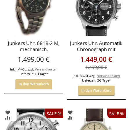
Junkers Uhr, 6818-2 M,
Junkers Uhr, Automatik
mechanisch,
Chronograph mit
Chronograph,
Valjoux 7750, Ref.
Sonderangebot
1.499,00 €
1.449,00 €
Metallarmband.
6818-2
1.499,00 €
Inkl. MwSt.
,
zzgl.
Versandkosten
Lieferzeit: 2-3 Tage*
Inkl. MwSt.
,
zzgl.
Versandkosten
Lieferzeit: 2-3 Tage*
In den Warenkorb
In den Warenkorb
ZUR
ZUR
SALE %
SALE %
WUNSCHLISTE
WUNSCHLISTE
ZUR
ZUR
HINZUFÜGEN
HINZUFÜGEN
VERGLEICHSLISTE
VERGLEICHSLISTE
HINZUFÜGEN
HINZUFÜGEN