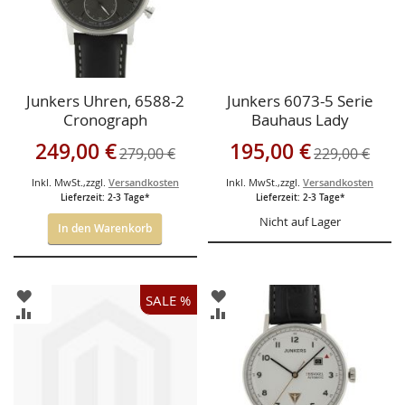
Junkers Uhren, 6588-2
Junkers 6073-5 Serie
Cronograph
Bauhaus Lady
Sonderangebot
Sonderangebot
249,00 €
195,00 €
279,00 €
229,00 €
Inkl. MwSt.
,
zzgl.
Versandkosten
Inkl. MwSt.
,
zzgl.
Versandkosten
Lieferzeit: 2-3 Tage*
Lieferzeit: 2-3 Tage*
Nicht auf Lager
In den Warenkorb
ZUR
ZUR
SALE %
WUNSCHLISTE
WUNSCHLISTE
ZUR
ZUR
HINZUFÜGEN
HINZUFÜGEN
VERGLEICHSLISTE
VERGLEICHSLISTE
HINZUFÜGEN
HINZUFÜGEN