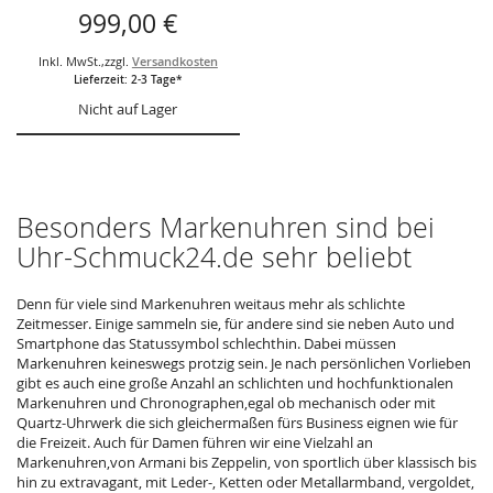
Valjoux 7750, Ref.
999,00 €
6218-2,
Inkl. MwSt.
,
zzgl.
Versandkosten
Lieferzeit: 2-3 Tage*
Nicht auf Lager
Besonders Markenuhren sind bei
Uhr-Schmuck24.de sehr beliebt
Denn für viele sind Markenuhren weitaus mehr als schlichte
Zeitmesser. Einige sammeln sie, für andere sind sie neben Auto und
Smartphone das Statussymbol schlechthin. Dabei müssen
Markenuhren keineswegs protzig sein. Je nach persönlichen Vorlieben
gibt es auch eine große Anzahl an schlichten und hochfunktionalen
Markenuhren und Chronographen,egal ob mechanisch oder mit
Quartz-Uhrwerk die sich gleichermaßen fürs Business eignen wie für
die Freizeit. Auch für Damen führen wir eine Vielzahl an
Markenuhren,von Armani bis Zeppelin, von sportlich über klassisch bis
hin zu extravagant, mit Leder-, Ketten oder Metallarmband, vergoldet,