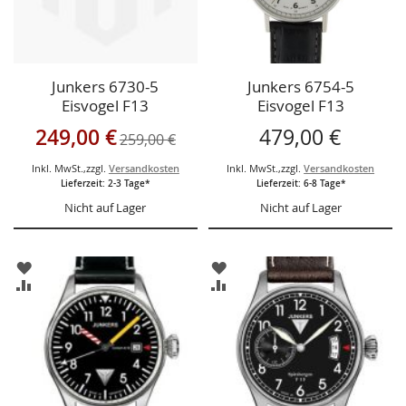
Junkers 6730-5
Junkers 6754-5
Eisvogel F13
Eisvogel F13
Herrenuhr
Herrenuhr Automatic
Sonderangebot
249,00 €
479,00 €
259,00 €
Inkl. MwSt.
,
zzgl.
Versandkosten
Inkl. MwSt.
,
zzgl.
Versandkosten
Lieferzeit: 2-3 Tage*
Lieferzeit: 6-8 Tage*
Nicht auf Lager
Nicht auf Lager
ZUR
ZUR
WUNSCHLISTE
WUNSCHLISTE
ZUR
ZUR
HINZUFÜGEN
HINZUFÜGEN
VERGLEICHSLISTE
VERGLEICHSLISTE
HINZUFÜGEN
HINZUFÜGEN