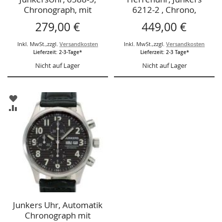
Chronograph, mit
6212-2 , Chrono,
Alarmfunktion
Uhrwerk Kal. 3133,
279,00 €
449,00 €
Handaufzug, 23 Steine,
Chronograph,
Inkl. MwSt.
,
zzgl.
Versandkosten
Inkl. MwSt.
,
zzgl.
Versandkosten
Lieferzeit: 2-3-Tage*
Lieferzeit: 2-3 Tage*
Nicht auf Lager
Nicht auf Lager
ZUR
WUNSCHLISTE
ZUR
HINZUFÜGEN
VERGLEICHSLISTE
HINZUFÜGEN
Junkers Uhr, Automatik
Chronograph mit