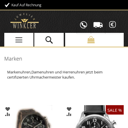
Kauf Auf Rechnung
Direkt
zum
Inhalt
Marken
Markenuhren,Damenuhren und Herrenuhren jetzt beim
certifizierten Uhrmachermeister kaufen.
ZUR
ZUR
SALE %
WUNSCHLISTE
WUNSCHLISTE
ZUR
ZUR
HINZUFÜGEN
HINZUFÜGEN
VERGLEICHSLISTE
VERGLEICHSLISTE
HINZUFÜGEN
HINZUFÜGEN