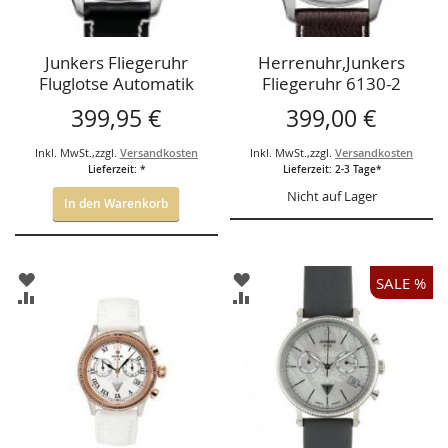
Junkers Fliegeruhr
Herrenuhr,Junkers
Fluglotse Automatik
Fliegeruhr 6130-2
2824 Cockpit Ju 52,
Spitzbergen F13
399,95 €
399,00 €
Inkl. MwSt.
,
zzgl.
Versandkosten
Inkl. MwSt.
,
zzgl.
Versandkosten
Lieferzeit: *
Lieferzeit: 2-3 Tage*
Nicht auf Lager
In den Warenkorb
ZUR
ZUR
SALE %
WUNSCHLISTE
WUNSCHLISTE
ZUR
ZUR
HINZUFÜGEN
HINZUFÜGEN
VERGLEICHSLISTE
VERGLEICHSLISTE
HINZUFÜGEN
HINZUFÜGEN