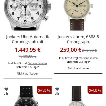
Junkers Uhr, Automatik
Junkers Uhren, 6588-5
Chronograph mit
Cronograph,
Valjoux 7750, Ref.
Sonderangebot
Sonderangebot
1.449,95 €
259,00 €
279,00 €
6818-1,
1.499,00 €
Inkl. MwSt.
,
zzgl.
Versandkosten
Lieferzeit: 2-3-Tage*
Inkl. MwSt.
,
zzgl.
Versandkosten
Lieferzeit: 3-5 Tage*
Nicht auf Lager
Nicht auf Lager
ZUR
ZUR
SALE %
SALE %
WUNSCHLISTE
WUNSCHLISTE
ZUR
ZUR
HINZUFÜGEN
HINZUFÜGEN
VERGLEICHSLISTE
VERGLEICHSLISTE
HINZUFÜGEN
HINZUFÜGEN