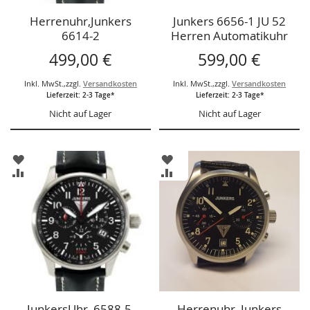
Herrenuhr,Junkers
Junkers 6656-1 JU 52
6614-2
Herren Automatikuhr
,Chrono,Uhrwerk Kal.
499,00 €
599,00 €
3133, Handaufzug, 23
Steine, Chronograph,
Inkl. MwSt.
,
zzgl.
Versandkosten
Inkl. MwSt.
,
zzgl.
Versandkosten
150 Jahre Hugo
Lieferzeit: 2-3 Tage*
Lieferzeit: 2-3 Tage*
Junkers,
Nicht auf Lager
Nicht auf Lager
ZUR
ZUR
WUNSCHLISTE
WUNSCHLISTE
ZUR
ZUR
HINZUFÜGEN
HINZUFÜGEN
VERGLEICHSLISTE
VERGLEICHSLISTE
HINZUFÜGEN
HINZUFÜGEN
JunkersUhr, 6588-5,
Herrenuhr, Junkers