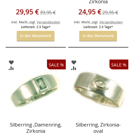
Zirkonia
Sonderangebot
Sonderangebot
29,95 €
24,95 €
39,95 €
29,95 €
Inkl. MwSt.
,
zzgl.
Versandkosten
Inkl. MwSt.
,
zzgl.
Versandkosten
Lieferzeit: 2-3 Tage*
Lieferzeit: 2-3 Tage*
In den Warenkorb
In den Warenkorb
ZUR
ZUR
SALE %
SALE %
WUNSCHLISTE
WUNSCHLISTE
ZUR
ZUR
HINZUFÜGEN
HINZUFÜGEN
VERGLEICHSLISTE
VERGLEICHSLISTE
HINZUFÜGEN
HINZUFÜGEN
Silberring ,Damenring,
Silberring, Zirkonia-
Zirkonia
oval