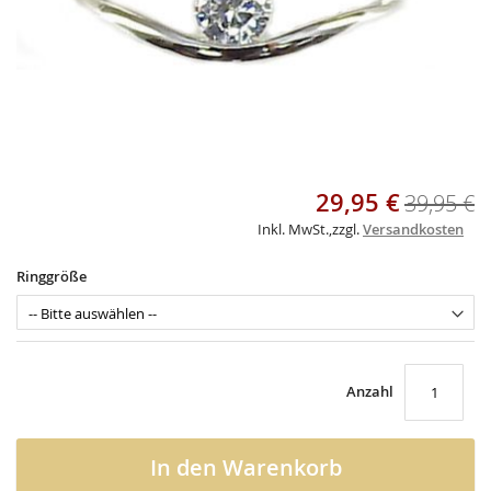
Skip
29,95 €
Sonderangebot
39,95 €
to
the
Inkl. MwSt.
,
zzgl.
Versandkosten
beginning
of
Ringgröße
the
images
gallery
Anzahl
In den Warenkorb