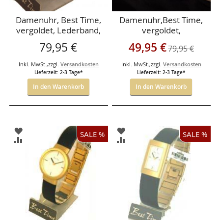
Damenuhr, Best Time,
Damenuhr,Best Time,
vergoldet, Lederband,
vergoldet,
Lederarmband
Sonderangebot
79,95 €
49,95 €
79,95 €
Inkl. MwSt.
,
zzgl.
Versandkosten
Inkl. MwSt.
,
zzgl.
Versandkosten
Lieferzeit: 2-3 Tage*
Lieferzeit: 2-3 Tage*
In den Warenkorb
In den Warenkorb
ZUR
ZUR
SALE %
SALE %
WUNSCHLISTE
WUNSCHLISTE
ZUR
ZUR
HINZUFÜGEN
HINZUFÜGEN
VERGLEICHSLISTE
VERGLEICHSLISTE
HINZUFÜGEN
HINZUFÜGEN