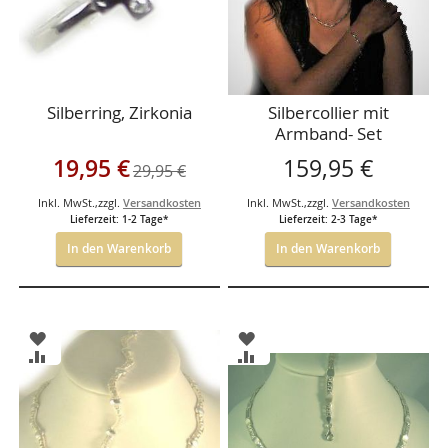
Silberring, Zirkonia
Silbercollier mit
Armband- Set
Sonderangebot
19,95 €
159,95 €
29,95 €
Inkl. MwSt.
,
zzgl.
Versandkosten
Inkl. MwSt.
,
zzgl.
Versandkosten
Lieferzeit: 1-2 Tage*
Lieferzeit: 2-3 Tage*
In den Warenkorb
In den Warenkorb
ZUR
ZUR
WUNSCHLISTE
WUNSCHLISTE
ZUR
ZUR
HINZUFÜGEN
HINZUFÜGEN
VERGLEICHSLISTE
VERGLEICHSLISTE
HINZUFÜGEN
HINZUFÜGEN