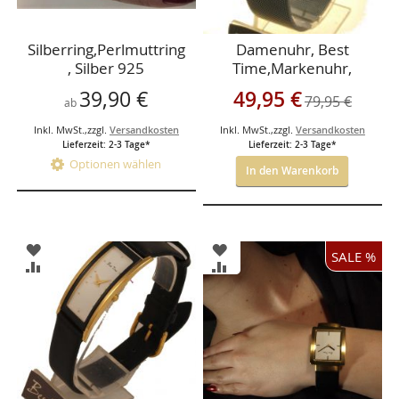
Silberring,Perlmuttring
Damenuhr, Best
, Silber 925
Time,Markenuhr,
Metallarmband,Marke
Sonderangebot
39,90 €
49,95 €
79,95 €
ab
nuhr
Inkl. MwSt.
,
zzgl.
Versandkosten
Inkl. MwSt.
,
zzgl.
Versandkosten
Lieferzeit: 2-3 Tage*
Lieferzeit: 2-3 Tage*
Optionen wählen
In den Warenkorb
ZUR
ZUR
SALE %
WUNSCHLISTE
WUNSCHLISTE
ZUR
ZUR
HINZUFÜGEN
HINZUFÜGEN
VERGLEICHSLISTE
VERGLEICHSLISTE
HINZUFÜGEN
HINZUFÜGEN