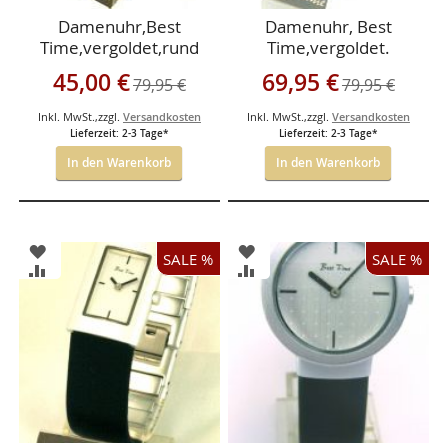
Damenuhr,Best
Damenuhr, Best
Time,vergoldet,rund
Time,vergoldet.
Sonderangebot
Sonderangebot
45,00 €
69,95 €
79,95 €
79,95 €
Inkl. MwSt.
,
zzgl.
Versandkosten
Inkl. MwSt.
,
zzgl.
Versandkosten
Lieferzeit: 2-3 Tage*
Lieferzeit: 2-3 Tage*
In den Warenkorb
In den Warenkorb
ZUR
ZUR
SALE %
SALE %
WUNSCHLISTE
WUNSCHLISTE
ZUR
ZUR
HINZUFÜGEN
HINZUFÜGEN
VERGLEICHSLISTE
VERGLEICHSLISTE
HINZUFÜGEN
HINZUFÜGEN