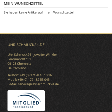
MEIN WUNSCHZETTEL
Sie haben keine Artikel auf Ihrem Wunschzettel.
UHR-SCHMUCK24.DE
Uhr-Schmuck24 - Juwelier Winkler
Ferdinandstr.91
09128 Chemnitz
Deutschland
Telefon: +49 (0) 371 -8 10 10 16
Mobil: +49 (0) 172 - 82 53 045
E-Mail:
service@uhr-schmuck24.de