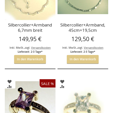
Silbercollier+Armband
Silbercollier+Armband,
6,7mm breit
45cm+19,5cm
149,95 €
129,50 €
Inkl. MwSt.
,
zzgl.
Versandkosten
Inkl. MwSt.
,
zzgl.
Versandkosten
Lieferzeit: 2-3 Tage*
Lieferzeit: 2-3 Tage*
In den Warenkorb
In den Warenkorb
ZUR
ZUR
SALE %
WUNSCHLISTE
WUNSCHLISTE
ZUR
ZUR
HINZUFÜGEN
HINZUFÜGEN
VERGLEICHSLISTE
VERGLEICHSLISTE
HINZUFÜGEN
HINZUFÜGEN