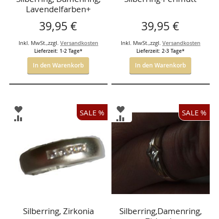
Lavendelfarben+
Zirkonia
39,95 €
39,95 €
Inkl. MwSt.
,
zzgl.
Versandkosten
Inkl. MwSt.
,
zzgl.
Versandkosten
Lieferzeit: 1-2 Tage*
Lieferzeit: 2-3 Tage*
In den Warenkorb
In den Warenkorb
ZUR
ZUR
SALE %
SALE %
WUNSCHLISTE
WUNSCHLISTE
ZUR
ZUR
HINZUFÜGEN
HINZUFÜGEN
VERGLEICHSLISTE
VERGLEICHSLISTE
HINZUFÜGEN
HINZUFÜGEN
Silberring, Zirkonia
Silberring,Damenring,