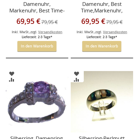
Damenuhr,
Damenuhr, Best
Markenuhr, Best Time-
Time,Markenuhr,
Aluminiumgehäuse-
Aluminium,Antiallergis
Sonderangebot
Sonderangebot
69,95 €
69,95 €
79,95 €
79,95 €
Antiallergisch
ch
Inkl. MwSt.
,
zzgl.
Versandkosten
Inkl. MwSt.
,
zzgl.
Versandkosten
Lieferzeit: 2-3 Tage*
Lieferzeit: 2-3 Tage*
In den Warenkorb
In den Warenkorb
ZUR
ZUR
WUNSCHLISTE
WUNSCHLISTE
ZUR
ZUR
HINZUFÜGEN
HINZUFÜGEN
VERGLEICHSLISTE
VERGLEICHSLISTE
HINZUFÜGEN
HINZUFÜGEN
Silberring, Damenring,
Silberring-Perlmutt