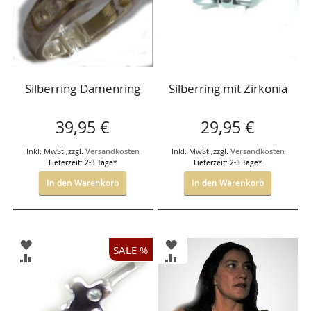
Silberring-Damenring
Silberring mit Zirkonia
39,95 €
29,95 €
Inkl. MwSt.
,
zzgl.
Versandkosten
Inkl. MwSt.
,
zzgl.
Versandkosten
Lieferzeit: 2-3 Tage*
Lieferzeit: 2-3 Tage*
In den Warenkorb
In den Warenkorb
ZUR
ZUR
SALE %
WUNSCHLISTE
WUNSCHLISTE
ZUR
ZUR
HINZUFÜGEN
HINZUFÜGEN
VERGLEICHSLISTE
VERGLEICHSLISTE
HINZUFÜGEN
HINZUFÜGEN