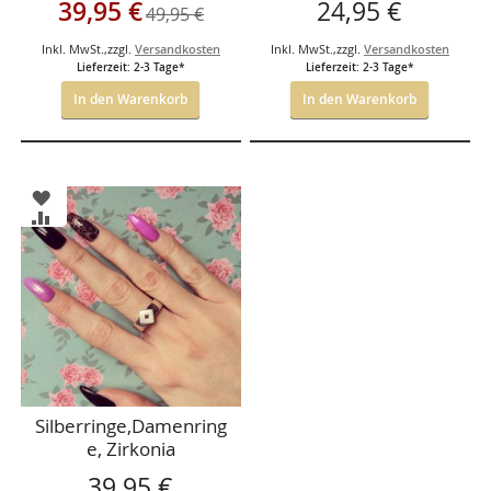
Sonderangebot
39,95 €
24,95 €
49,95 €
Inkl. MwSt.
,
zzgl.
Versandkosten
Inkl. MwSt.
,
zzgl.
Versandkosten
Lieferzeit: 2-3 Tage*
Lieferzeit: 2-3 Tage*
In den Warenkorb
In den Warenkorb
ZUR
WUNSCHLISTE
ZUR
HINZUFÜGEN
VERGLEICHSLISTE
HINZUFÜGEN
Silberringe,Damenring
e, Zirkonia
39,95 €