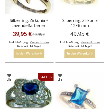
Silberring, Zirkonia +
Silberring, Zirkonia
Lavendelfarbener-
12*6 mm
Stein 12*6 mmm
Sonderangebot
39,95 €
49,95 €
49,95 €
Inkl. MwSt.
,
zzgl.
Versandkosten
Inkl. MwSt.
,
zzgl.
Versandkosten
Lieferzeit: 1-2 Tage*
Lieferzeit: 1-2 Tage*
In den Warenkorb
In den Warenkorb
ZUR
ZUR
SALE %
WUNSCHLISTE
WUNSCHLISTE
ZUR
ZUR
HINZUFÜGEN
HINZUFÜGEN
VERGLEICHSLISTE
VERGLEICHSLISTE
HINZUFÜGEN
HINZUFÜGEN