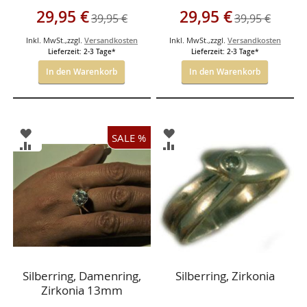
Sonderangebot
Sonderangebot
29,95 €
29,95 €
39,95 €
39,95 €
Inkl. MwSt.
,
zzgl.
Versandkosten
Inkl. MwSt.
,
zzgl.
Versandkosten
Lieferzeit: 2-3 Tage*
Lieferzeit: 2-3 Tage*
In den Warenkorb
In den Warenkorb
ZUR
ZUR
SALE %
WUNSCHLISTE
WUNSCHLISTE
ZUR
ZUR
HINZUFÜGEN
HINZUFÜGEN
VERGLEICHSLISTE
VERGLEICHSLISTE
HINZUFÜGEN
HINZUFÜGEN
Silberring, Damenring,
Silberring, Zirkonia
Zirkonia 13mm