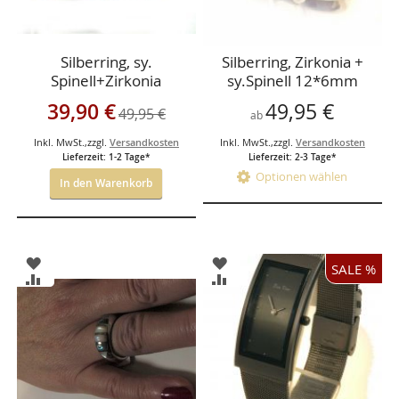
Silberring, sy.
Silberring, Zirkonia +
Spinell+Zirkonia
sy.Spinell 12*6mm
Sonderangebot
39,90 €
49,95 €
49,95 €
ab
Inkl. MwSt.
,
zzgl.
Versandkosten
Inkl. MwSt.
,
zzgl.
Versandkosten
Lieferzeit: 1-2 Tage*
Lieferzeit: 2-3 Tage*
Optionen wählen
In den Warenkorb
ZUR
ZUR
SALE %
WUNSCHLISTE
WUNSCHLISTE
ZUR
ZUR
HINZUFÜGEN
HINZUFÜGEN
VERGLEICHSLISTE
VERGLEICHSLISTE
HINZUFÜGEN
HINZUFÜGEN