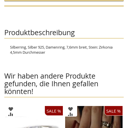
Produktbeschreibung
Silberring, Silber 925, Damenring, 7,6mm breit, Stein: Zirkonia
4,5mm Durchmesser
Wir haben andere Produkte
gefunden, die Ihnen gefallen
könnten!
ZUR
ZUR
SALE %
SALE %
WUNSCHLISTE
WUNSCHLISTE
ZUR
ZUR
HINZUFÜGEN
HINZUFÜGEN
VERGLEICHSLISTE
VERGLEICHSLISTE
HINZUFÜGEN
HINZUFÜGEN