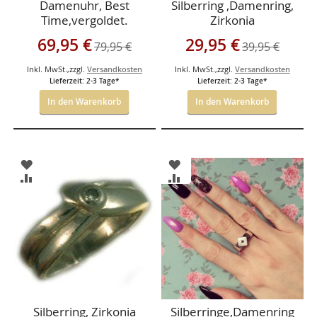
Damenuhr, Best
Silberring ,Damenring,
Time,vergoldet.
Zirkonia
Sonderangebot
Sonderangebot
69,95 €
29,95 €
79,95 €
39,95 €
Inkl. MwSt.
,
zzgl.
Versandkosten
Inkl. MwSt.
,
zzgl.
Versandkosten
Lieferzeit: 2-3 Tage*
Lieferzeit: 2-3 Tage*
In den Warenkorb
In den Warenkorb
ZUR
ZUR
WUNSCHLISTE
WUNSCHLISTE
ZUR
ZUR
HINZUFÜGEN
HINZUFÜGEN
VERGLEICHSLISTE
VERGLEICHSLISTE
HINZUFÜGEN
HINZUFÜGEN
Silberring, Zirkonia
Silberringe,Damenring