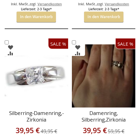
Inkl. MwSt.
,
zzgl.
Versandkosten
Inkl. MwSt.
,
zzgl.
Versandkosten
Lieferzeit: 2-3 Tage*
Lieferzeit: 2-3 Tage*
In den Warenkorb
In den Warenkorb
In
In
SALE %
SALE %
ZUR
ZUR
den
den
WUNSCHLISTE
WUNSCHLISTE
ZUR
ZUR
Warenkorb
Warenkorb
HINZUFÜGEN
HINZUFÜGEN
VERGLEICHSLISTE
VERGLEICHSLISTE
HINZUFÜGEN
HINZUFÜGEN
Silberring-Damenring,-
Damenring,
Zirkonia
Silberring,Zirkonia
Sonderangebot
Sonderangebot
39,95 €
39,95 €
49,95 €
59,95 €