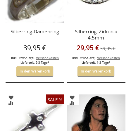
Silberring-Damenring
Silberring, Zirkonia
4,5mm
Sonderangebot
39,95 €
29,95 €
39,95 €
Inkl. MwSt.
,
zzgl.
Versandkosten
Inkl. MwSt.
,
zzgl.
Versandkosten
Lieferzeit: 2-3 Tage*
Lieferzeit: 1-2 Tage*
In den Warenkorb
In den Warenkorb
ZUR
ZUR
SALE %
WUNSCHLISTE
WUNSCHLISTE
ZUR
ZUR
HINZUFÜGEN
HINZUFÜGEN
VERGLEICHSLISTE
VERGLEICHSLISTE
HINZUFÜGEN
HINZUFÜGEN