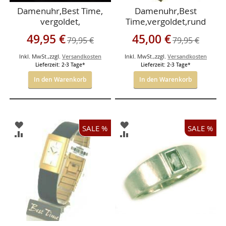
Damenuhr,Best Time,
Damenuhr,Best
vergoldet,
Time,vergoldet,rund
Lederarmband
Sonderangebot
Sonderangebot
49,95 €
45,00 €
79,95 €
79,95 €
Inkl. MwSt.
,
zzgl.
Versandkosten
Inkl. MwSt.
,
zzgl.
Versandkosten
Lieferzeit: 2-3 Tage*
Lieferzeit: 2-3 Tage*
In den Warenkorb
In den Warenkorb
ZUR
ZUR
SALE %
SALE %
WUNSCHLISTE
WUNSCHLISTE
ZUR
ZUR
HINZUFÜGEN
HINZUFÜGEN
VERGLEICHSLISTE
VERGLEICHSLISTE
HINZUFÜGEN
HINZUFÜGEN