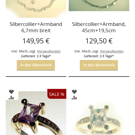
Silbercollier+Armband
Silbercollier+Armband,
6,7mm breit
45cm+19,5cm
149,95 €
129,50 €
Inkl. MwSt.
,
zzgl.
Versandkosten
Inkl. MwSt.
,
zzgl.
Versandkosten
Lieferzeit: 2-3 Tage*
Lieferzeit: 2-3 Tage*
In den Warenkorb
In den Warenkorb
ZUR
ZUR
SALE %
WUNSCHLISTE
WUNSCHLISTE
ZUR
ZUR
HINZUFÜGEN
HINZUFÜGEN
VERGLEICHSLISTE
VERGLEICHSLISTE
HINZUFÜGEN
HINZUFÜGEN