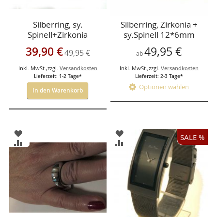
Silberring, sy.
Silberring, Zirkonia +
Spinell+Zirkonia
sy.Spinell 12*6mm
Sonderangebot
39,90 €
49,95 €
49,95 €
ab
Inkl. MwSt.
,
zzgl.
Versandkosten
Inkl. MwSt.
,
zzgl.
Versandkosten
Lieferzeit: 1-2 Tage*
Lieferzeit: 2-3 Tage*
Optionen wählen
In den Warenkorb
ZUR
ZUR
SALE %
WUNSCHLISTE
WUNSCHLISTE
ZUR
ZUR
HINZUFÜGEN
HINZUFÜGEN
VERGLEICHSLISTE
VERGLEICHSLISTE
HINZUFÜGEN
HINZUFÜGEN