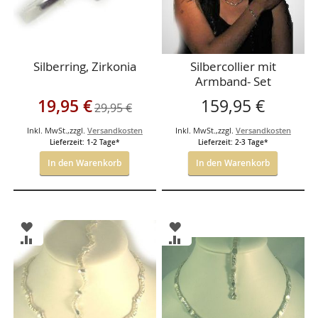
Silberring, Zirkonia
Silbercollier mit
Armband- Set
Sonderangebot
19,95 €
159,95 €
29,95 €
Inkl. MwSt.
,
zzgl.
Versandkosten
Inkl. MwSt.
,
zzgl.
Versandkosten
Lieferzeit: 1-2 Tage*
Lieferzeit: 2-3 Tage*
In den Warenkorb
In den Warenkorb
ZUR
ZUR
WUNSCHLISTE
WUNSCHLISTE
ZUR
ZUR
HINZUFÜGEN
HINZUFÜGEN
VERGLEICHSLISTE
VERGLEICHSLISTE
HINZUFÜGEN
HINZUFÜGEN