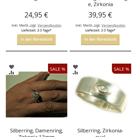
e, Zirkonia
24,95 €
39,95 €
Inkl. MwSt.
,
zzgl.
Versandkosten
Inkl. MwSt.
,
zzgl.
Versandkosten
Lieferzeit: 2-3 Tage*
Lieferzeit: 2-3 Tage*
In den Warenkorb
In den Warenkorb
ZUR
ZUR
SALE %
SALE %
WUNSCHLISTE
WUNSCHLISTE
ZUR
ZUR
HINZUFÜGEN
HINZUFÜGEN
VERGLEICHSLISTE
VERGLEICHSLISTE
HINZUFÜGEN
HINZUFÜGEN
Silberring, Damenring,
Silberring, Zirkonia-
Zirkonia 13mm
oval