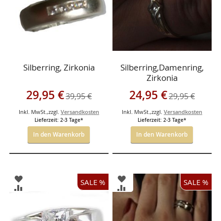
Silberring, Zirkonia
Silberring,Damenring,
Zirkonia
Sonderangebot
Sonderangebot
29,95 €
24,95 €
39,95 €
29,95 €
Inkl. MwSt.
,
zzgl.
Versandkosten
Inkl. MwSt.
,
zzgl.
Versandkosten
Lieferzeit: 2-3 Tage*
Lieferzeit: 2-3 Tage*
In den Warenkorb
In den Warenkorb
ZUR
ZUR
SALE %
SALE %
WUNSCHLISTE
WUNSCHLISTE
ZUR
ZUR
HINZUFÜGEN
HINZUFÜGEN
VERGLEICHSLISTE
VERGLEICHSLISTE
HINZUFÜGEN
HINZUFÜGEN