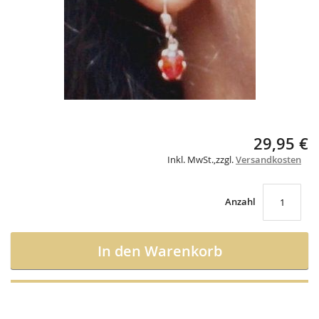
gallery
Skip
29,95 €
to
Inkl. MwSt.
,
zzgl.
Versandkosten
the
beginning
of
the
Anzahl
images
gallery
In den Warenkorb