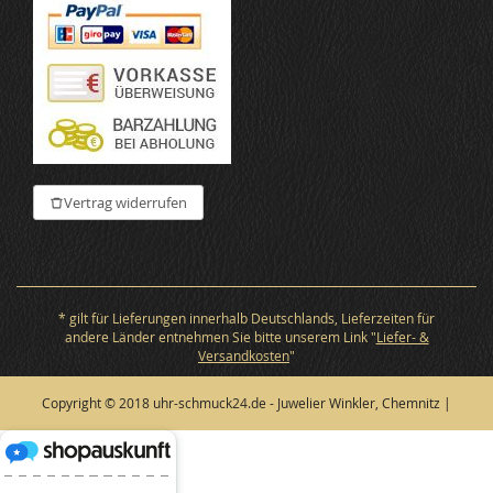
Vertrag widerrufen
* gilt für Lieferungen innerhalb Deutschlands, Lieferzeiten für
andere Länder entnehmen Sie bitte unserem Link "
Liefer- &
Versandkosten
"
Copyright © 2018 uhr-schmuck24.de - Juwelier Winkler, Chemnitz |