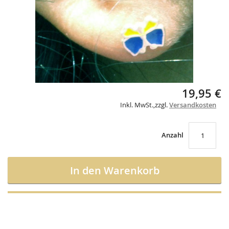
Skip
19,95 €
to
Inkl. MwSt.
,
zzgl.
Versandkosten
the
beginning
of
the
Anzahl
images
gallery
In den Warenkorb