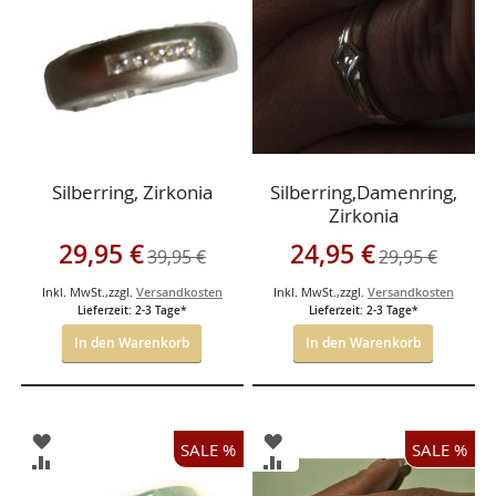
HINZUFÜGEN
HINZUFÜGEN
Silberring, Zirkonia
Silberring,Damenring,
Zirkonia
Sonderangebot
Sonderangebot
29,95 €
24,95 €
39,95 €
29,95 €
Inkl. MwSt.
,
zzgl.
Versandkosten
Inkl. MwSt.
,
zzgl.
Versandkosten
Lieferzeit: 2-3 Tage*
Lieferzeit: 2-3 Tage*
In den Warenkorb
In den Warenkorb
ZUR
ZUR
SALE %
SALE %
WUNSCHLISTE
WUNSCHLISTE
ZUR
ZUR
HINZUFÜGEN
HINZUFÜGEN
VERGLEICHSLISTE
VERGLEICHSLISTE