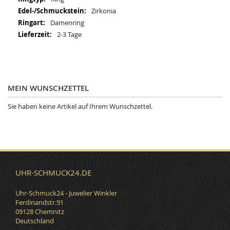
Informationen
Zirkonia
Damenring
2-3 Tage
MEIN WUNSCHZETTEL
Sie haben keine Artikel auf Ihrem Wunschzettel.
UHR-SCHMUCK24.DE
Uhr-Schmuck24 - Juwelier Winkler
Ferdinandstr.91
09128 Chemnitz
Deutschland