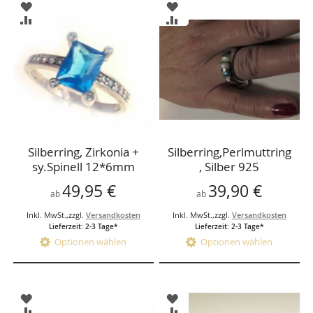
ZUR
ZUR
WUNSCHLISTE
WUNSCHLISTE
ZUR
ZUR
HINZUFÜGEN
HINZUFÜGEN
VERGLEICHSLISTE
VERGLEICHSLISTE
HINZUFÜGEN
HINZUFÜGEN
Silberring, Zirkonia +
Silberring,Perlmuttring
sy.Spinell 12*6mm
, Silber 925
49,95 €
39,90 €
ab
ab
Inkl. MwSt.
,
zzgl.
Versandkosten
Inkl. MwSt.
,
zzgl.
Versandkosten
Lieferzeit: 2-3 Tage*
Lieferzeit: 2-3 Tage*
Optionen wählen
Optionen wählen
ZUR
ZUR
WUNSCHLISTE
WUNSCHLISTE
ZUR
ZUR