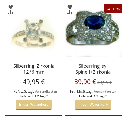
ZUR
ZUR
SALE %
WUNSCHLISTE
WUNSCHLISTE
ZUR
ZUR
HINZUFÜGEN
HINZUFÜGEN
VERGLEICHSLISTE
VERGLEICHSLISTE
HINZUFÜGEN
HINZUFÜGEN
Silberring, Zirkonia
Silberring, sy.
12*6 mm
Spinell+Zirkonia
Sonderangebot
49,95 €
39,90 €
49,95 €
Inkl. MwSt.
,
zzgl.
Versandkosten
Inkl. MwSt.
,
zzgl.
Versandkosten
Lieferzeit: 1-2 Tage*
Lieferzeit: 1-2 Tage*
In den Warenkorb
In den Warenkorb