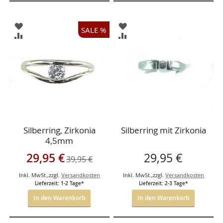
ZUR
ZUR
SALE %
WUNSCHLISTE
WUNSCHLISTE
ZUR
ZUR
HINZUFÜGEN
HINZUFÜGEN
VERGLEICHSLISTE
VERGLEICHSLISTE
HINZUFÜGEN
HINZUFÜGEN
Silberring, Zirkonia
Silberring mit Zirkonia
4,5mm
Sonderangebot
29,95 €
29,95 €
39,95 €
Inkl. MwSt.
,
zzgl.
Versandkosten
Inkl. MwSt.
,
zzgl.
Versandkosten
Lieferzeit: 1-2 Tage*
Lieferzeit: 2-3 Tage*
In den Warenkorb
In den Warenkorb