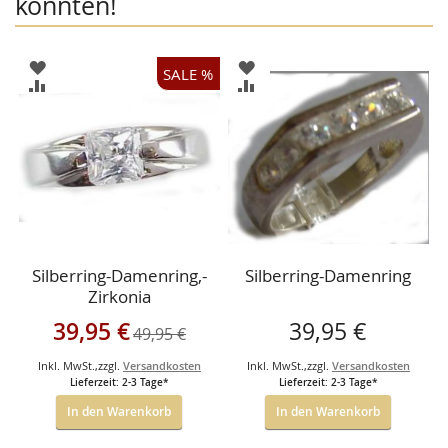
könnten!
ZUR
ZUR
SALE %
WUNSCHLISTE
WUNSCHLISTE
ZUR
ZUR
HINZUFÜGEN
HINZUFÜGEN
VERGLEICHSLISTE
VERGLEICHSLISTE
HINZUFÜGEN
HINZUFÜGEN
Silberring-Damenring,-
Silberring-Damenring
Zirkonia
Sonderangebot
39,95 €
39,95 €
49,95 €
Inkl. MwSt.
,
zzgl.
Versandkosten
Inkl. MwSt.
,
zzgl.
Versandkosten
Lieferzeit: 2-3 Tage*
Lieferzeit: 2-3 Tage*
In den Warenkorb
In den Warenkorb