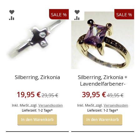
ZUR
ZUR
SALE %
SALE %
WUNSCHLISTE
WUNSCHLISTE
ZUR
ZUR
HINZUFÜGEN
HINZUFÜGEN
VERGLEICHSLISTE
VERGLEICHSLISTE
HINZUFÜGEN
HINZUFÜGEN
Silberring, Zirkonia
Silberring, Zirkonia +
Lavendelfarbener-
Stein 12*6 mmm
Sonderangebot
Sonderangebot
19,95 €
39,95 €
29,95 €
49,95 €
Inkl. MwSt.
,
zzgl.
Versandkosten
Inkl. MwSt.
,
zzgl.
Versandkosten
Lieferzeit: 1-2 Tage*
Lieferzeit: 1-2 Tage*
In den Warenkorb
In den Warenkorb