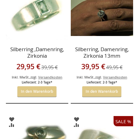
HINZUFÜGEN
HINZUFÜGEN
Silberring ,Damenring,
Silberring, Damenring,
Zirkonia
Zirkonia 13mm
Sonderangebot
Sonderangebot
29,95 €
39,95 €
39,95 €
49,95 €
Inkl. MwSt.
,
zzgl.
Versandkosten
Inkl. MwSt.
,
zzgl.
Versandkosten
Lieferzeit: 2-3 Tage*
Lieferzeit: 2-3 Tage*
In den Warenkorb
In den Warenkorb
ZUR
ZUR
SALE %
WUNSCHLISTE
WUNSCHLISTE
ZUR
ZUR
HINZUFÜGEN
HINZUFÜGEN
VERGLEICHSLISTE
VERGLEICHSLISTE
HINZUFÜGEN
HINZUFÜGEN