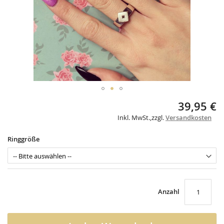
Skip
39,95 €
to
Inkl. MwSt.
,
zzgl.
Versandkosten
the
beginning
of
Ringgröße
the
images
gallery
Anzahl