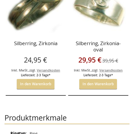
Silberring, Zirkonia
Silberring, Zirkonia-
oval
Sonderangebot
24,95 €
29,95 €
39,95 €
Inkl. MwSt.
,
zzgl.
Versandkosten
Inkl. MwSt.
,
zzgl.
Versandkosten
Lieferzeit: 2-3 Tage*
Lieferzeit: 2-3 Tage*
In den Warenkorb
In den Warenkorb
Produktmerkmale
Mehr
Ring