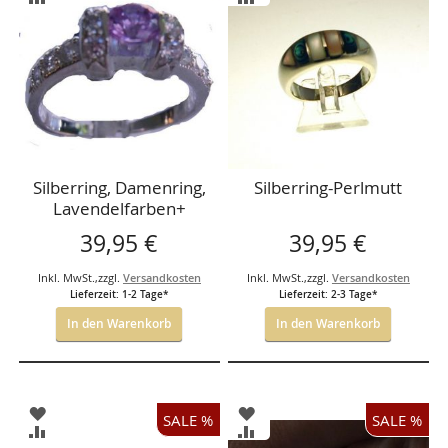
HINZUFÜGEN
HINZUFÜGEN
VERGLEICHSLISTE
VERGLEICHSLISTE
HINZUFÜGEN
HINZUFÜGEN
Silberring, Damenring,
Silberring-Perlmutt
Lavendelfarben+
Zirkonia
39,95 €
39,95 €
Inkl. MwSt.
,
zzgl.
Versandkosten
Inkl. MwSt.
,
zzgl.
Versandkosten
Lieferzeit: 1-2 Tage*
Lieferzeit: 2-3 Tage*
In den Warenkorb
In den Warenkorb
ZUR
ZUR
SALE %
SALE %
WUNSCHLISTE
WUNSCHLISTE
ZUR
ZUR
HINZUFÜGEN
HINZUFÜGEN
VERGLEICHSLISTE
VERGLEICHSLISTE