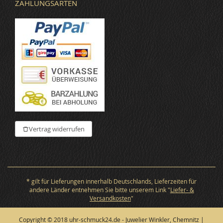
ZAHLUNGSARTEN
Vertrag widerrufen
* gilt für Lieferungen innerhalb Deutschlands, Lieferzeiten für
andere Länder entnehmen Sie bitte unserem Link "
Liefer- &
Versandkosten
"
Copyright © 2018 uhr-schmuck24.de - Juwelier Winkler, Chemnitz |