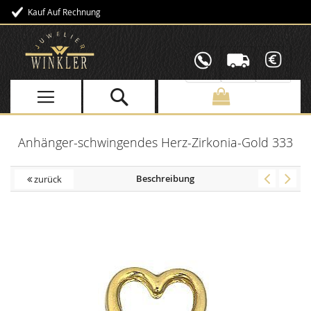
Kauf Auf Rechnung
Direkt
zum
Inhalt
Anhänger-schwingendes Herz-Zirkonia-Gold 333
Beschreibung
zurück
Skip
to
the
end
of
the
images
gallery