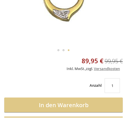
Skip
89,95 €
Sonderangebot
99,95 €
to
the
Inkl. MwSt.
,
zzgl.
Versandkosten
beginning
of
the
Anzahl
images
gallery
In den Warenkorb