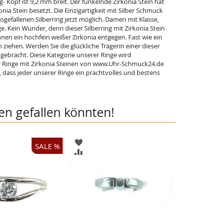
- Kopf ist 9,2 mm breit. Der funkelnde Zirkonia Stein hat
nia Stein besetzt. Die Einzigartigkeit mit Silber Schmuck
sgefallenen Silberring jetzt möglich. Damen mit Klasse,
e. Kein Wunder, denn dieser Silberring mit Zirkonia Stein
hnen ein hochfein weißer Zirkonia entgegen. Fast wie ein
h ziehen. Werden Sie die glückliche Trägerin einer dieser
ngebracht. Diese Kategorie unserer Ringe wird
 Ringe mit Zirkonia Steinen von www.Uhr-Schmuck24.de
 dass jeder unserer Ringe ein prachtvolles und bestens
en gefallen könnten!
ZUR
SALE %
LISTE
WUNSCHLISTE
ZUR
ÜGEN
HINZUFÜGEN
CHSLISTE
VERGLEICHSLISTE
ÜGEN
HINZUFÜGEN