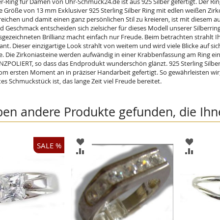
er-Ring für Damen von Uhr-Schmuck24.de ist aus 925 Silber gefertigt. Der Ring
e Größe von 13 mm Exklusiver 925 Sterling Silber Ring mit edlen weißen Zirko
reichen und damit einen ganz persönlichen Stil zu kreieren, ist mit diesem au
d Geschmack entscheiden sich zielsicher für dieses Modell unserer Silberring
usgezeichneten Brillianz macht einfach nur Freude. Beim betrachten strahlt I
lant. Dieser einzigartige Look strahlt von weitem und wird viele Blicke auf sic
ge. Die Zirkoniasteine werden aufwändig in einer Krabbenfassung am Ring ei
OLIERT, so dass das Endprodukt wunderschön glänzt. 925 Sterling Silber
om ersten Moment an in präziser Handarbeit gefertigt. So gewährleisten wir,
es Schmuckstück ist, das lange Zeit viel Freude bereitet.
ben andere Produkte gefunden, die Ihn
ZUR
ZUR
SALE %
HLISTE
WUNSCHLISTE
WUNSCH
ZUR
ZUR
FÜGEN
HINZUFÜGEN
HINZUF
ICHSLISTE
VERGLEICHSLISTE
VERGLEI
FÜGEN
HINZUFÜGEN
HINZUF