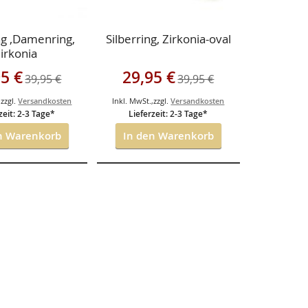
ng ,Damenring,
Silberring, Zirkonia-oval
irkonia
angebot
Sonderangebot
95 €
29,95 €
39,95 €
39,95 €
,
zzgl.
Versandkosten
Inkl. MwSt.
,
zzgl.
Versandkosten
zeit: 2-3 Tage*
Lieferzeit: 2-3 Tage*
n Warenkorb
In den Warenkorb