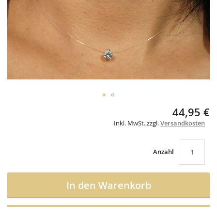
gallery
Skip
44,95 €
to
Inkl. MwSt.
,
zzgl.
Versandkosten
the
beginning
of
the
Anzahl
images
gallery
In den Warenkorb