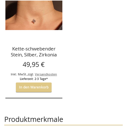
HINZUFÜGEN
Kette-schwebender
Stein, Silber, Zirkonia
7*7mm, 38cm,
49,95 €
Nyloncollier
Inkl. MwSt.
,
zzgl.
Versandkosten
Lieferzeit: 2-3 Tage*
In den Warenkorb
Produktmerkmale