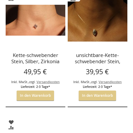
HINZUFÜGEN
HINZUFÜGEN
VERGLEICHSLISTE
VERGLEICHSLISTE
HINZUFÜGEN
HINZUFÜGEN
Kette-schwebender
unsichtbare-Kette-
Stein, Silber, Zirkonia
schwebender Stein,
7*7mm, 42cm,
Silber, Zirkonia
49,95 €
39,95 €
Nyloncollier
oval15*6mm, 38cm,
Nyloncollier38
Inkl. MwSt.
,
zzgl.
Versandkosten
Inkl. MwSt.
,
zzgl.
Versandkosten
Lieferzeit: 2-3 Tage*
Lieferzeit: 2-3 Tage*
In den Warenkorb
In den Warenkorb
ZUR
WUNSCHLISTE
ZUR
HINZUFÜGEN
VERGLEICHSLISTE