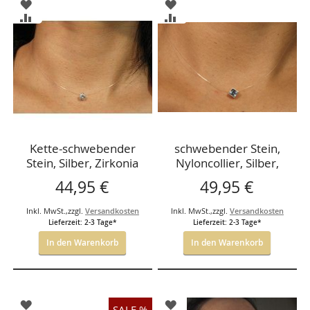
ZUR
ZUR
WUNSCHLISTE
WUNSCHLISTE
ZUR
ZUR
HINZUFÜGEN
HINZUFÜGEN
VERGLEICHSLISTE
VERGLEICHSLISTE
HINZUFÜGEN
HINZUFÜGEN
Kette-schwebender
schwebender Stein,
Stein, Silber, Zirkonia
Nyloncollier, Silber,
3,7mm, 38cm
hellblauer Stein
44,95 €
49,95 €
Inkl. MwSt.
,
zzgl.
Versandkosten
Inkl. MwSt.
,
zzgl.
Versandkosten
Lieferzeit: 2-3 Tage*
Lieferzeit: 2-3 Tage*
In den Warenkorb
In den Warenkorb
ZUR
ZUR
SALE %