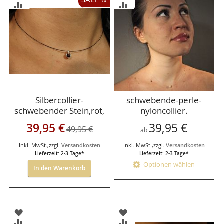
WUNSCHLISTE
WUNSCHLISTE
ZUR
ZUR
HINZUFÜGEN
HINZUFÜGEN
VERGLEICHSLISTE
VERGLEICHSLISTE
HINZUFÜGEN
HINZUFÜGEN
Silbercollier-
schwebende-perle-
schwebender Stein,rot,
nyloncollier.
an dünnen-
Sonderangebot
39,95 €
39,95 €
49,95 €
schwarzem-Drahtseil-
ab
Silberfassung-
Inkl. MwSt.
,
zzgl.
Versandkosten
Inkl. MwSt.
,
zzgl.
Versandkosten
Lieferzeit: 2-3 Tage*
Lieferzeit: 2-3 Tage*
Optionen wählen
In den Warenkorb
ZUR
ZUR
WUNSCHLISTE
WUNSCHLISTE
ZUR
ZUR