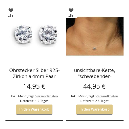
ZUR
ZUR
WUNSCHLISTE
WUNSCHLISTE
ZUR
ZUR
HINZUFÜGEN
HINZUFÜGEN
VERGLEICHSLISTE
VERGLEICHSLISTE
HINZUFÜGEN
HINZUFÜGEN
Ohrstecker Silber 925-
unsichtbare-Kette,
Zirkonia 4mm Paar
"schwebender-
fliegender Stein",
14,95 €
44,95 €
Zirkonia, 3,7mm, 42cm
Inkl. MwSt.
,
zzgl.
Versandkosten
Inkl. MwSt.
,
zzgl.
Versandkosten
Lieferzeit: 1-2 Tage*
Lieferzeit: 2-3 Tage*
In den Warenkorb
In den Warenkorb