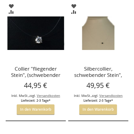
ZUR
ZUR
WUNSCHLISTE
WUNSCHLISTE
ZUR
ZUR
HINZUFÜGEN
HINZUFÜGEN
VERGLEICHSLISTE
VERGLEICHSLISTE
HINZUFÜGEN
HINZUFÜGEN
Collier "fliegender
Silbercollier,
Stein", (schwebender
schwebender Stein",
Stein), Silber, Zirkonia
blauer Stein
44,95 €
49,95 €
5,5mm 42cm
Inkl. MwSt.
,
zzgl.
Versandkosten
Inkl. MwSt.
,
zzgl.
Versandkosten
Lieferzeit: 2-3 Tage*
Lieferzeit: 2-3 Tage*
In den Warenkorb
In den Warenkorb