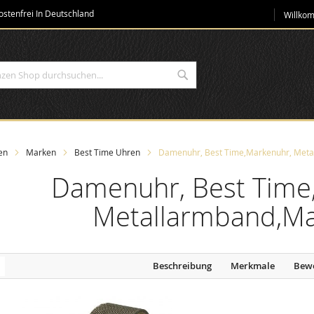
Direkt
stenfrei In Deutschland
Willko
zum
Inhalt
Suche
en
Marken
Best Time Uhren
Damenuhr, Best Time,Markenuhr, Met
Damenuhr, Best Time
Metallarmband,M
Beschreibung
Merkmale
Bew