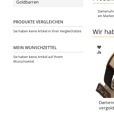
Goldbarren
beginning
of
Damenuhr, 
the
ein Marken
images
PRODUKTE VERGLEICHEN
gallery
Wir ha
Sie haben keine Artikel in Ihrer Vergleichsliste
ZUR
MEIN WUNSCHZETTEL
WUNSC
ZUR
HINZU
VERGLE
Sie haben keine Artikel auf Ihrem
HINZU
Wunschzettel.
Damenu
vergold