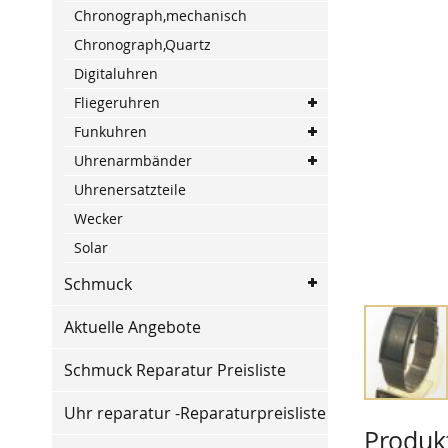
the
Chronograph,mechanisch
end
Chronograph,Quartz
of
the
Digitaluhren
images
Fliegeruhren
gallery
Funkuhren
Uhrenarmbänder
Uhrenersatzteile
Wecker
Solar
Schmuck
Aktuelle Angebote
Schmuck Reparatur Preisliste
Skip
Uhr reparatur -Reparaturpreisliste
to
Produk
the