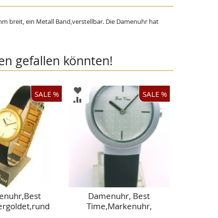
breit, ein Metall Band,verstellbar. Die Damenuhr hat
en gefallen könnten!
ZUR
SALE %
SALE %
LISTE
WUNSCHLISTE
ZUR
ÜGEN
HINZUFÜGEN
CHSLISTE
VERGLEICHSLISTE
ÜGEN
HINZUFÜGEN
nuhr,Best
Damenuhr, Best
ergoldet,rund
Time,Markenuhr,
Aluminium,Antiallergisc