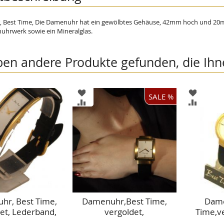
Best Time, Die Damenuhr hat ein gewölbtes Gehäuse, 42mm hoch und 20mm 
uhrwerk sowie ein Mineralglas.
ben andere Produkte gefunden, die Ihn
ZUR
ZUR
SALE %
HLISTE
WUNSCHLISTE
WUNSCH
ZUR
ZUR
FÜGEN
HINZUFÜGEN
HINZUF
ICHSLISTE
VERGLEICHSLISTE
VERGLEI
FÜGEN
HINZUFÜGEN
HINZUF
hr, Best Time,
Damenuhr,Best Time,
Dame
et, Lederband,
vergoldet,
Time,v
Lederarmband