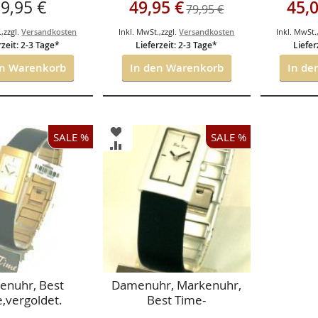
Sonderangebot
Sonder
9,95 €
49,95 €
45,
79,95 €
.
,
zzgl.
Versandkosten
Inkl. MwSt.
,
zzgl.
Versandkosten
Inkl. MwSt.
rzeit: 2-3 Tage*
Lieferzeit: 2-3 Tage*
Liefer
en Warenkorb
In den Warenkorb
In de
ZUR
SALE %
SALE %
HLISTE
WUNSCHLISTE
ZUR
FÜGEN
HINZUFÜGEN
ICHSLISTE
VERGLEICHSLISTE
FÜGEN
HINZUFÜGEN
nuhr, Best
Damenuhr, Markenuhr,
,vergoldet.
Best Time-
Aluminiumgehäuse-