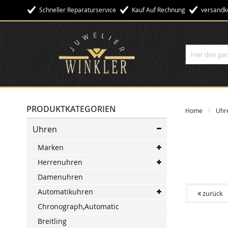
Schneller Reparaturservice
Kauf Auf Rechnung
Versandko
Suche
PRODUKTKATEGORIEN
Home
Uhr
Uhren
Marken
Herrenuhren
Damenuhren
Automatikuhren
zurück
Chronograph,Automatic
Skip
Breitling
to