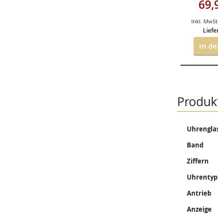
Sonder
69,
Inkl. MwSt
Liefe
In d
Produk
Mehr
Uhrengla
Informati
Band
Ziffern
Uhrentyp
Antrieb
Anzeige