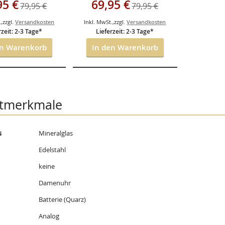
angebot
Sonderangebot
95 €
69,95 €
79,95 €
79,95 €
Antiallergisch
.
,
zzgl.
Versandkosten
Inkl. MwSt.
,
zzgl.
Versandkosten
rzeit: 2-3 Tage*
Lieferzeit: 2-3 Tage*
en Warenkorb
In den Warenkorb
tmerkmale
s
Mineralglas
onen
Edelstahl
keine
Damenuhr
Batterie (Quarz)
Analog