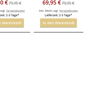
angebot
Sonderangebot
00 €
69,95 €
79,95 €
79,95 €
h
,
zzgl.
Versandkosten
Inkl. MwSt.
,
zzgl.
Versandkosten
zeit: 2-3 Tage*
Lieferzeit: 2-3 Tage*
n Warenkorb
In den Warenkorb