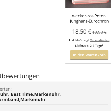
wecker-rot-Peter-
Junghans-Eurochron
Sonderangebot
18,50 €
19,90 €
Inkl. MwSt.
,
zzgl.
Versandkosten
Lieferzeit: 2-3 Tage*
In den Warenkorb
tbewertungen
erten:
hr, Best Time,Markenuhr,
larmband,Markenuhr