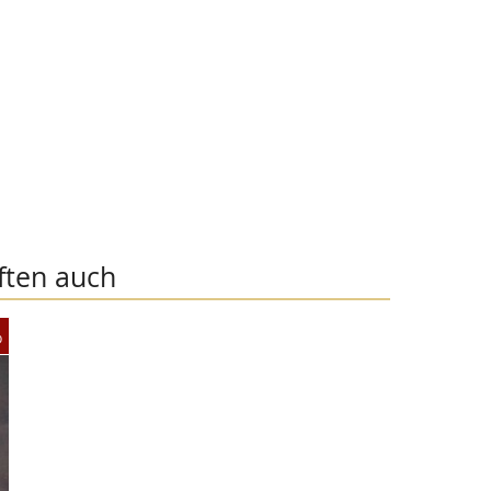
ften auch
%