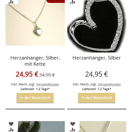
WUNSCHLISTE
WUNSCHLISTE
ZUR
ZUR
HINZUFÜGEN
HINZUFÜGEN
VERGLEICHSLISTE
VERGLEICHSLISTE
HINZUFÜGEN
HINZUFÜGEN
Herzanhänger, Silber,
Herzanhänger, Silber
mit Kette
Sonderangebot
24,95 €
24,95 €
34,95 €
Inkl. MwSt.
,
zzgl.
Versandkosten
Inkl. MwSt.
,
zzgl.
Versandkosten
Lieferzeit: 1-2 Tage*
Lieferzeit: 1-2 Tage*
In den Warenkorb
In den Warenkorb
ZUR
ZUR
WUNSCHLISTE
WUNSCHLISTE
ZUR
ZUR