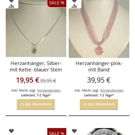
SALE %
WUNSCHLISTE
WUNSCHLISTE
ZUR
ZUR
HINZUFÜGEN
HINZUFÜGEN
VERGLEICHSLISTE
VERGLEICHSLISTE
HINZUFÜGEN
HINZUFÜGEN
Herzanhänger, Silber-
Herzanhänger-pink-
mit Kette- blauer Stein
mit Band
mit kette-
Sonderangebot
19,95 €
39,95 €
39,95 €
Inkl. MwSt.
,
zzgl.
Versandkosten
Inkl. MwSt.
,
zzgl.
Versandkosten
Lieferzeit: 1-2 Tage*
Lieferzeit: 1-2 Tage*
In den Warenkorb
In den Warenkorb
ZUR
ZUR
SALE %