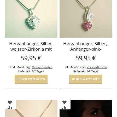
HINZUFÜGEN
HINZUFÜGEN
Herzanhänger, Silber-
Herzanhänger, Silber,-
weisser-Zirkonia mit
Anhänger-pink-
Kette
Zirkonia mit Kette
59,95 €
59,95 €
Inkl. MwSt.
,
zzgl.
Versandkosten
Inkl. MwSt.
,
zzgl.
Versandkosten
Lieferzeit: 1-2 Tage*
Lieferzeit: 1-2 Tage*
In den Warenkorb
In den Warenkorb
ZUR
ZUR
WUNSCHLISTE
WUNSCHLISTE
ZUR
ZUR
HINZUFÜGEN
HINZUFÜGEN
VERGLEICHSLISTE
VERGLEICHSLISTE
HINZUFÜGEN
HINZUFÜGEN