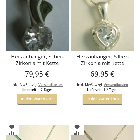
HINZUFÜGEN
HINZUFÜGEN
VERGLEICHSLISTE
VERGLEICHSLISTE
HINZUFÜGEN
HINZUFÜGEN
Herzanhänger, Silber-
Herzanhänger, Silber-
Zirkonia mit Kette
Zirkonia mit Kette
79,95 €
69,95 €
Inkl. MwSt.
,
zzgl.
Versandkosten
Inkl. MwSt.
,
zzgl.
Versandkosten
Lieferzeit: 1-2 Tage*
Lieferzeit: 1-2 Tage*
In den Warenkorb
In den Warenkorb
ZUR
ZUR
WUNSCHLISTE
WUNSCHLISTE
ZUR
ZUR
HINZUFÜGEN
HINZUFÜGEN
VERGLEICHSLISTE
VERGLEICHSLISTE