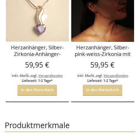
Herzanhänger, Silber-
Herzanhänger, Silber-
Zirkonia-Anhänger-
pink-weiss-Zirkonia mit
fliederfarben-Zirkonia
Kette
59,95 €
59,95 €
mit Kette
Inkl. MwSt.
,
zzgl.
Versandkosten
Inkl. MwSt.
,
zzgl.
Versandkosten
Lieferzeit: 1-2 Tage*
Lieferzeit: 1-2 Tage*
In den Warenkorb
In den Warenkorb
Produktmerkmale