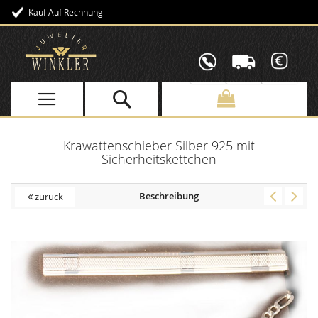
Kauf Auf Rechnung
Direkt
zum
Inhalt
Krawattenschieber Silber 925 mit
Sicherheitskettchen
Beschreibung
zurück
Skip
to
the
end
of
the
images