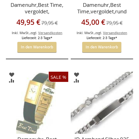
Damenuhr,Best Time,
Damenuhr,Best
vergoldet,
Time,vergoldet,rund
Lederarmband
Sonderangebot
Sonderangebot
49,95 €
45,00 €
79,95 €
79,95 €
Inkl. MwSt.
,
zzgl.
Versandkosten
Inkl. MwSt.
,
zzgl.
Versandkosten
Lieferzeit: 2-3 Tage*
Lieferzeit: 2-3 Tage*
In den Warenkorb
In den Warenkorb
ZUR
ZUR
SALE %
WUNSCHLISTE
WUNSCHLISTE
ZUR
ZUR
HINZUFÜGEN
HINZUFÜGEN
VERGLEICHSLISTE
VERGLEICHSLISTE
HINZUFÜGEN
HINZUFÜGEN