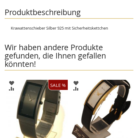
Produktbeschreibung
Krawattenschieber Silber 925 mit Sicherheitskettchen
Wir haben andere Produkte
gefunden, die Ihnen gefallen
könnten!
ZUR
ZUR
SALE %
WUNSCHLISTE
WUNSCHLISTE
ZUR
ZUR
HINZUFÜGEN
HINZUFÜGEN
VERGLEICHSLISTE
VERGLEICHSLISTE
HINZUFÜGEN
HINZUFÜGEN