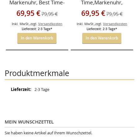
Markenuhr, Best Time-
Time,Markenuhr,
Aluminiumgehäuse-
Aluminium,Antiallergis
Sonderangebot
Sonderangebot
69,95 €
69,95 €
79,95 €
79,95 €
Antiallergisch
ch
Inkl. MwSt.
,
zzgl.
Versandkosten
Inkl. MwSt.
,
zzgl.
Versandkosten
Lieferzeit: 2-3 Tage*
Lieferzeit: 2-3 Tage*
In den Warenkorb
In den Warenkorb
Produktmerkmale
Mehr
2-3 Tage
Informationen
MEIN WUNSCHZETTEL
Sie haben keine Artikel auf Ihrem Wunschzettel.