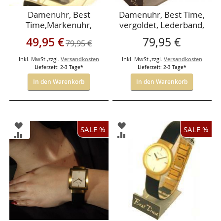
Damenuhr, Best
Damenuhr, Best Time,
Time,Markenuhr,
vergoldet, Lederband,
Metallarmband,Marke
Sonderangebot
49,95 €
79,95 €
79,95 €
nuhr
Inkl. MwSt.
,
zzgl.
Versandkosten
Inkl. MwSt.
,
zzgl.
Versandkosten
Lieferzeit: 2-3 Tage*
Lieferzeit: 2-3 Tage*
In den Warenkorb
In den Warenkorb
ZUR
ZUR
SALE %
SALE %
WUNSCHLISTE
WUNSCHLISTE
ZUR
ZUR
HINZUFÜGEN
HINZUFÜGEN
VERGLEICHSLISTE
VERGLEICHSLISTE
HINZUFÜGEN
HINZUFÜGEN