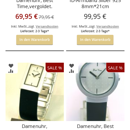
Damenuhr, Best
ID-Armband Silber 925
Time,vergoldet.
8mm*21cm
Sonderangebot
69,95 €
99,95 €
79,95 €
Inkl. MwSt.
,
zzgl.
Versandkosten
Inkl. MwSt.
,
zzgl.
Versandkosten
Lieferzeit: 2-3 Tage*
Lieferzeit: 2-3 Tage*
In den Warenkorb
In den Warenkorb
ZUR
ZUR
SALE %
SALE %
WUNSCHLISTE
WUNSCHLISTE
ZUR
ZUR
HINZUFÜGEN
HINZUFÜGEN
VERGLEICHSLISTE
VERGLEICHSLISTE
HINZUFÜGEN
HINZUFÜGEN
Damenuhr,
Damenuhr, Best