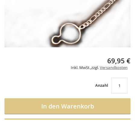
gallery
Skip
69,95 €
to
Inkl. MwSt.
,
zzgl.
Versandkosten
the
beginning
of
the
Anzahl
images
gallery
In den Warenkorb