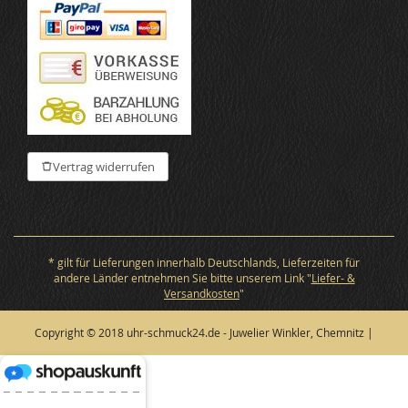
Vertrag widerrufen
* gilt für Lieferungen innerhalb Deutschlands, Lieferzeiten für
andere Länder entnehmen Sie bitte unserem Link "
Liefer- &
Versandkosten
"
Copyright © 2018 uhr-schmuck24.de - Juwelier Winkler, Chemnitz |