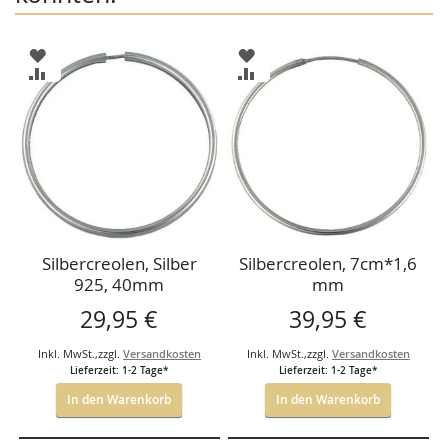
ZUR
ZUR
WUNSCHLISTE
WUNSCHLISTE
ZUR
ZUR
HINZUFÜGEN
HINZUFÜGEN
VERGLEICHSLISTE
VERGLEICHSLISTE
HINZUFÜGEN
HINZUFÜGEN
Silbercreolen, Silber
Silbercreolen, 7cm*1,6
925, 40mm
mm
29,95 €
39,95 €
Inkl. MwSt.
,
zzgl.
Versandkosten
Inkl. MwSt.
,
zzgl.
Versandkosten
Lieferzeit: 1-2 Tage*
Lieferzeit: 1-2 Tage*
In den Warenkorb
In den Warenkorb