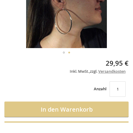
Skip
29,95 €
to
the
Inkl. MwSt.
,
zzgl.
Versandkosten
beginning
of
the
Anzahl
images
gallery
In den Warenkorb