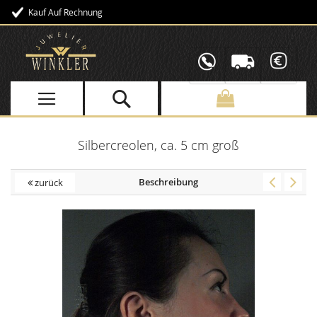
Kauf Auf Rechnung
Direkt
zum
Inhalt
Silbercreolen, ca. 5 cm groß
Beschreibung
zurück
Skip
to
the
end
of
the
images
gallery