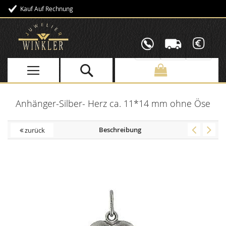
Kauf Auf Rechnung
Direkt
zum
Inhalt
Anhänger-Silber- Herz ca. 11*14 mm ohne Öse
Beschreibung
zurück
Skip
to
the
end
of
the
images
gallery