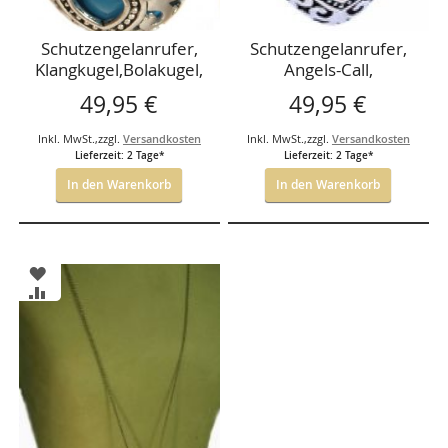
Schutzengelanrufer,
Schutzengelanrufer,
Klangkugel,Bolakugel,
Angels-Call,
Angels-Call,
Klangkugel, rot,
49,95 €
49,95 €
Herzförmig-
Herzform,
türkisfarbene
20*20mm,Silber 925
Inkl. MwSt.
,
zzgl.
Versandkosten
Inkl. MwSt.
,
zzgl.
Versandkosten
Klangkugel,Silber,
Lieferzeit: 2 Tage*
Lieferzeit: 2 Tage*
22*21mm
In den Warenkorb
In den Warenkorb
ZUR
WUNSCHLISTE
ZUR
HINZUFÜGEN
VERGLEICHSLISTE
HINZUFÜGEN