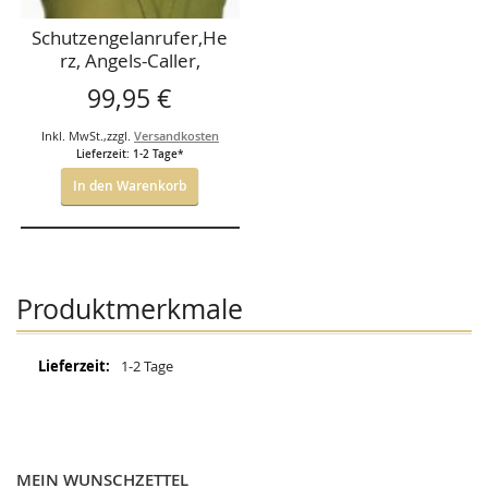
Schutzengelanrufer,He
rz, Angels-Caller,
türkisfarbene
99,95 €
Klangkugel mit Kette
70cm,*2,4mm,Silber
Inkl. MwSt.
,
zzgl.
Versandkosten
925
Lieferzeit: 1-2 Tage*
In den Warenkorb
Produktmerkmale
Mehr
1-2 Tage
Informationen
MEIN WUNSCHZETTEL