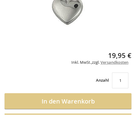
Skip
19,95 €
to
Inkl. MwSt.
,
zzgl.
Versandkosten
the
beginning
of
the
Anzahl
images
gallery
In den Warenkorb