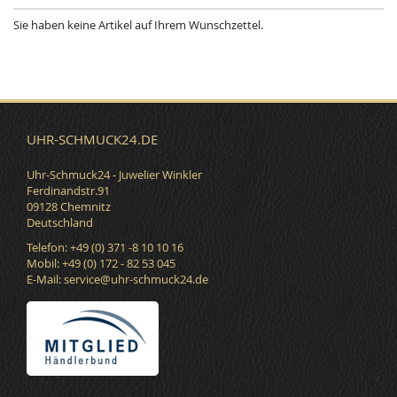
Sie haben keine Artikel auf Ihrem Wunschzettel.
UHR-SCHMUCK24.DE
Uhr-Schmuck24 - Juwelier Winkler
Ferdinandstr.91
09128 Chemnitz
Deutschland
Telefon: +49 (0) 371 -8 10 10 16
Mobil: +49 (0) 172 - 82 53 045
E-Mail:
service@uhr-schmuck24.de