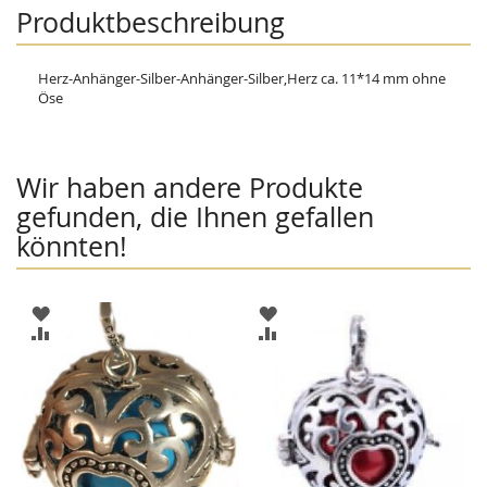
Produktbeschreibung
Herz-Anhänger-Silber-Anhänger-Silber,Herz ca. 11*14 mm ohne
Öse
Wir haben andere Produkte
gefunden, die Ihnen gefallen
könnten!
ZUR
ZUR
WUNSCHLISTE
WUNSCHLISTE
ZUR
ZUR
HINZUFÜGEN
HINZUFÜGEN
VERGLEICHSLISTE
VERGLEICHSLISTE
HINZUFÜGEN
HINZUFÜGEN