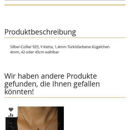
Produktbeschreibung
Silber-Collier 925, Y-Kette, 1,4mm Türkisfarbene Kügelchen
4mm, 42 oder 45cm wählbar
Wir haben andere Produkte
gefunden, die Ihnen gefallen
könnten!
ZUR
WUNSCHLISTE
ZUR
HINZUFÜGEN
VERGLEICHSLISTE
HINZUFÜGEN