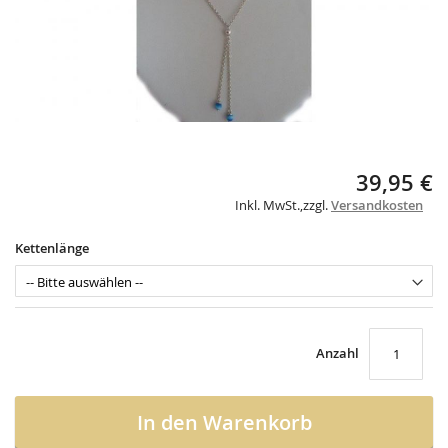
Skip
39,95 €
to
Inkl. MwSt.
,
zzgl.
Versandkosten
the
beginning
of
Kettenlänge
the
images
gallery
Anzahl
In den Warenkorb