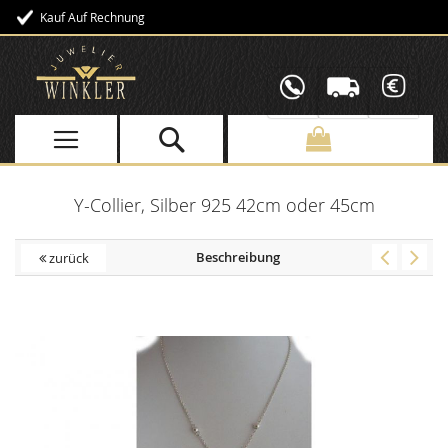
Kauf Auf Rechnung
Direkt
zum
Inhalt
Y-Collier, Silber 925 42cm oder 45cm
Beschreibung
zurück
Skip
to
the
end
of
the
images
gallery