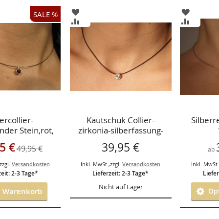
ZUR
ZUR
SALE %
ISTE
WUNSCHLISTE
WUNSCH
ZUR
ZUR
GEN
HINZUFÜGEN
HINZUF
HSLISTE
VERGLEICHSLISTE
VERGLEI
GEN
HINZUFÜGEN
HINZUF
ercollier-
Kautschuk Collier-
Silberr
der Stein,rot,
zirkonia-silberfassung-
en-schwarzem-
ngebot
5 €
39,95 €
49,95 €
-Silberfassung-
ab
zzgl.
Versandkosten
Inkl. MwSt.
,
zzgl.
Versandkosten
Inkl. MwSt
zeit: 2-3 Tage*
Lieferzeit: 2-3 Tage*
Liefer
Nicht auf Lager
n Warenkorb
Opt