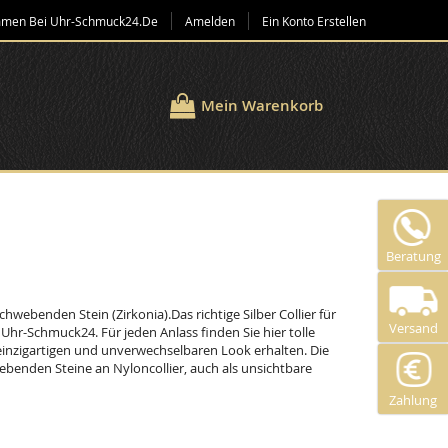
mmen Bei Uhr-Schmuck24.de
Amelden
Ein Konto Erstellen
Mein Warenkorb
Beratung
chwebenden Stein (Zirkonia).Das richtige Silber Collier für
Versand
Uhr-Schmuck24. Für jeden Anlass finden Sie hier tolle
n einzigartigen und unverwechselbaren Look erhalten. Die
webenden Steine an Nyloncollier, auch als unsichtbare
Zahlung