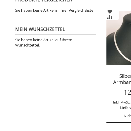
Sie haben keine Artikel in Ihrer Vergleichsliste
ZUR
WUNSCHL
ZUR
HINZUFÜ
VERGLEIC
HINZUFÜ
MEIN WUNSCHZETTEL
Sie haben keine Artikel auf Ihrem
Wunschzettel.
Silbe
Armband
12
Inkl. MwSt.
,
Liefer
Nich