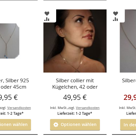
ZUR
ZUR
ISTE
WUNSCHLISTE
WUNSCH
ZUR
ZUR
GEN
HINZUFÜGEN
HINZUF
HSLISTE
VERGLEICHSLISTE
VERGLEI
GEN
HINZUFÜGEN
HINZUF
er, Silber 925
Silber collier mit
Silber
 oder 45cm
Kügelchen, 42 oder
45cm
Sonder
9,95 €
49,95 €
29,
zzgl.
Versandkosten
Inkl. MwSt.
,
zzgl.
Versandkosten
Inkl. MwSt
zeit: 1-2 Tage*
Lieferzeit: 1-2 Tage*
Liefe
onen wählen
Optionen wählen
In d