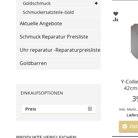
Goldschmuck
Schmuckersatzteile-Gold
ZUR
WUNSCHL
ZUR
Aktuelle Angebote
HINZUFÜ
VERGLEIC
HINZUFÜ
Schmuck Reparatur Preisliste
Uhr reparatur -Reparaturpreisliste
Goldbarren
Y-Colli
42cm
EINKAUFSOPTIONEN
3
Preis
Inkl. MwSt.
,
Liefer
Opti
PRODUKTE VERGLEICHEN