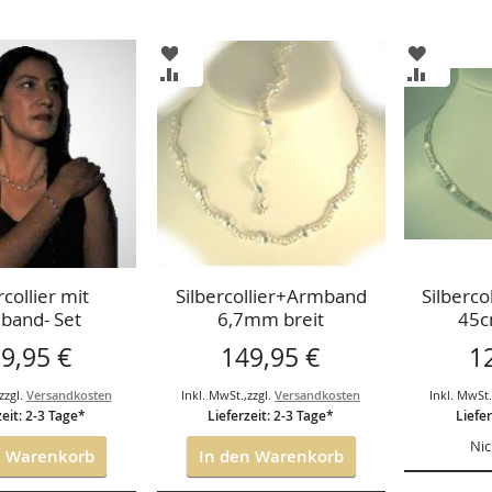
ZUR
ZUR
ISTE
WUNSCHLISTE
WUNSCH
ZUR
ZUR
GEN
HINZUFÜGEN
HINZUF
HSLISTE
VERGLEICHSLISTE
VERGLEI
GEN
HINZUFÜGEN
HINZUF
rcollier mit
Silbercollier+Armband
Silberc
band- Set
6,7mm breit
45c
9,95 €
149,95 €
1
zzgl.
Versandkosten
Inkl. MwSt.
,
zzgl.
Versandkosten
Inkl. MwSt
zeit: 2-3 Tage*
Lieferzeit: 2-3 Tage*
Liefer
Nic
n Warenkorb
In den Warenkorb