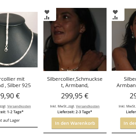
ZUR
ZUR
ISTE
WUNSCHLISTE
WUNSCH
ZUR
ZUR
GEN
HINZUFÜGEN
HINZUF
HSLISTE
VERGLEICHSLISTE
VERGLEI
GEN
HINZUFÜGEN
HINZUF
rcollier mit
Silbercollier,Schmuckse
Silbe
 , Silber 925
t, Armband,
Armband
45cm
Ohrstecker,Zirkonia
9,90 €
299,95 €
2
zzgl.
Versandkosten
Inkl. MwSt.
,
zzgl.
Versandkosten
Inkl. MwSt
zeit: 1-2 Tage*
Lieferzeit: 2-3 Tage*
Liefer
t auf Lager
In den Warenkorb
In de