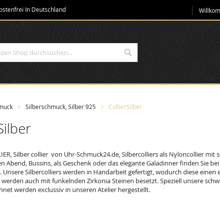
Direkt
stenfrei In Deutschland
Willko
zum
Inhalt
Suche
muck
Silberschmuck, Silber 925
CollierSilber
Silber
ER, Silber collier von Uhr-Schmuck24.de, Silbercolliers als Nyloncollier mit s
n Abend, Bussins, als Geschenk oder das elegante Galadinner finden Sie bei 
rs. Unsere Silbercolliers werden in Handarbeit gefertigt, wodurch diese eine
rs werden auch mit funkelnden Zirkonia Steinen besetzt. Speziell unsere sch
hnet werden exclussiv in unseren Atelier hergestellt.