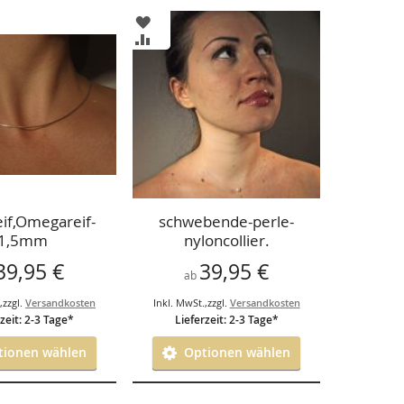
ZUR
LISTE
WUNSCHLISTE
ZUR
ÜGEN
HINZUFÜGEN
CHSLISTE
VERGLEICHSLISTE
ÜGEN
HINZUFÜGEN
eif,Omegareif-
schwebende-perle-
1,5mm
nyloncollier.
39,95 €
39,95 €
ab
.
,
zzgl.
Versandkosten
Inkl. MwSt.
,
zzgl.
Versandkosten
zeit: 2-3 Tage*
Lieferzeit: 2-3 Tage*
ionen wählen
Optionen wählen