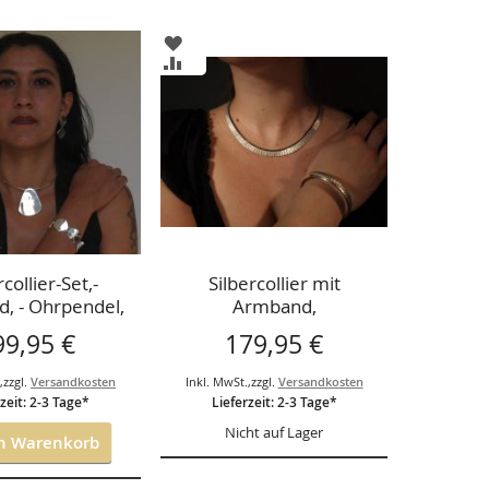
ZUR
LISTE
WUNSCHLISTE
ZUR
ÜGEN
HINZUFÜGEN
CHSLISTE
VERGLEICHSLISTE
ÜGEN
HINZUFÜGEN
rcollier-Set,-
Silbercollier mit
, - Ohrpendel,
Armband,
Cleopatradesign
99,95 €
179,95 €
.
,
zzgl.
Versandkosten
Inkl. MwSt.
,
zzgl.
Versandkosten
zeit: 2-3 Tage*
Lieferzeit: 2-3 Tage*
Nicht auf Lager
n Warenkorb