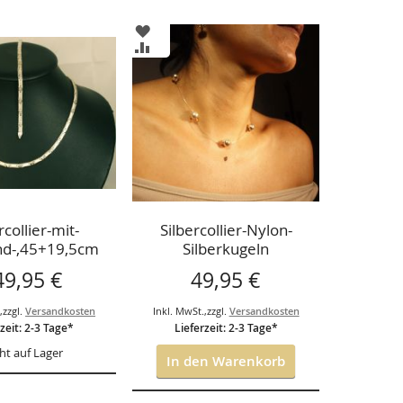
ZUR
LISTE
WUNSCHLISTE
ZUR
ÜGEN
HINZUFÜGEN
CHSLISTE
VERGLEICHSLISTE
ÜGEN
HINZUFÜGEN
rcollier-mit-
Silbercollier-Nylon-
d-,45+19,5cm
Silberkugeln
49,95 €
49,95 €
.
,
zzgl.
Versandkosten
Inkl. MwSt.
,
zzgl.
Versandkosten
zeit: 2-3 Tage*
Lieferzeit: 2-3 Tage*
ht auf Lager
In den Warenkorb