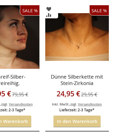
ZUR
SALE %
SALE %
LISTE
WUNSCHLISTE
ZUR
ÜGEN
HINZUFÜGEN
CHSLISTE
VERGLEICHSLISTE
ÜGEN
HINZUFÜGEN
reif-Silber-
Dünne Silberkette mit
eireihig.
Stein-Zirkonia
angebot
Sonderangebot
95 €
24,95 €
79,95 €
29,95 €
.
,
zzgl.
Versandkosten
Inkl. MwSt.
,
zzgl.
Versandkosten
rzeit: 2-3 Tage*
Lieferzeit: 2-3 Tage*
en Warenkorb
In den Warenkorb