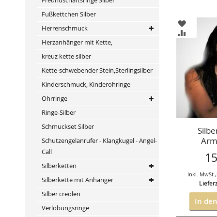
Fußkettchen Silber
ZUR
Herrenschmuck
WUNSCHL
ZUR
HINZUFÜ
VERGLEIC
Herzanhänger mit Kette,
HINZUFÜ
kreuz kette silber
Kette-schwebender Stein,Sterlingsilber
Kinderschmuck, Kinderohringe
Ohrringe
Ringe-Silber
Schmuckset Silber
Silbe
Arm
Schutzengelanrufer - Klangkugel - Angel-
Call
15
Silberketten
Inkl. MwSt.
,
Silberkette mit Anhänger
Liefer
Silber creolen
In de
Verlobungsringe