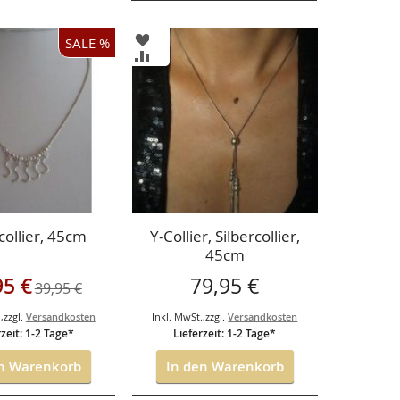
ZUR
SALE %
LISTE
WUNSCHLISTE
ZUR
ÜGEN
HINZUFÜGEN
CHSLISTE
VERGLEICHSLISTE
ÜGEN
HINZUFÜGEN
collier, 45cm
Y-Collier, Silbercollier,
45cm
angebot
95 €
79,95 €
39,95 €
.
,
zzgl.
Versandkosten
Inkl. MwSt.
,
zzgl.
Versandkosten
rzeit: 1-2 Tage*
Lieferzeit: 1-2 Tage*
en Warenkorb
In den Warenkorb