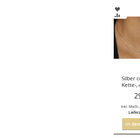
ZUR
WUNSCHL
ZUR
HINZUFÜ
VERGLEIC
HINZUFÜ
Silber c
Kette-,-
stahlseil
2
Inkl. MwSt.
,
Liefer
In de