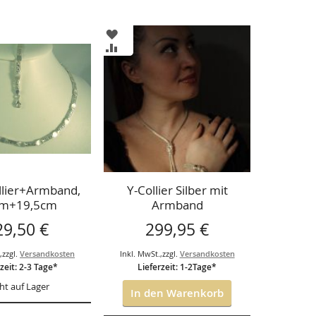
ZUR
LISTE
WUNSCHLISTE
ZUR
ÜGEN
HINZUFÜGEN
CHSLISTE
VERGLEICHSLISTE
ÜGEN
HINZUFÜGEN
ollier+Armband,
Y-Collier Silber mit
m+19,5cm
Armband
29,50 €
299,95 €
.
,
zzgl.
Versandkosten
Inkl. MwSt.
,
zzgl.
Versandkosten
zeit: 2-3 Tage*
Lieferzeit: 1-2Tage*
ht auf Lager
In den Warenkorb