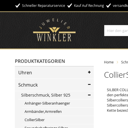
Schneller Reparaturservice
Kauf Auf Rechnung
Versandko
Suche
PRODUKTKATEGORIEN
Home
Sch
Uhren
Collier
Schmuck
SILBER COLLI
Silberschmuck, Silber 925
den perfekte
Silbercollie
Anhänger-Silberanhaenger
Silbercollie
Kette bezeic
Armbänder,Armreifen
CollierSilber
Freundschaftsringe Silber