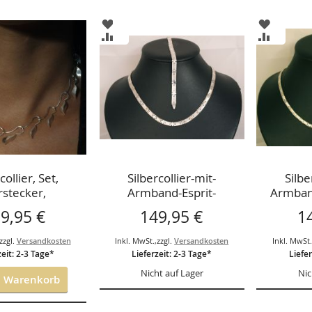
ZUR
ZUR
ISTE
WUNSCHLISTE
WUNSCH
ZUR
ZUR
GEN
HINZUFÜGEN
HINZUF
HSLISTE
VERGLEICHSLISTE
VERGLEI
GEN
HINZUFÜGEN
HINZUF
collier, Set,
Silbercollier-mit-
Silbe
stecker,
Armband-Esprit-
Armban
Design,ca.45+19,5cm,
9,95 €
149,95 €
1
5,5mm breit
zzgl.
Versandkosten
Inkl. MwSt.
,
zzgl.
Versandkosten
Inkl. MwSt
zeit: 2-3 Tage*
Lieferzeit: 2-3 Tage*
Liefer
Nicht auf Lager
Nic
n Warenkorb