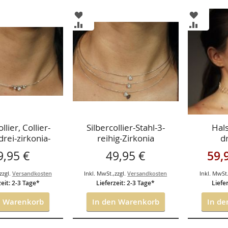
ZUR
ZUR
ISTE
WUNSCHLISTE
WUNSCH
ZUR
ZUR
GEN
HINZUFÜGEN
HINZUF
HSLISTE
VERGLEICHSLISTE
VERGLEI
GEN
HINZUFÜGEN
HINZUF
ollier, Collier-
Silbercollier-Stahl-3-
Hals
drei-zirkonia-
reihig-Zirkonia
dr
-silberfassung-
Sonder
9,95 €
49,95 €
59,
zzgl.
Versandkosten
Inkl. MwSt.
,
zzgl.
Versandkosten
Inkl. MwSt
zeit: 2-3 Tage*
Lieferzeit: 2-3 Tage*
Liefe
n Warenkorb
In den Warenkorb
In d