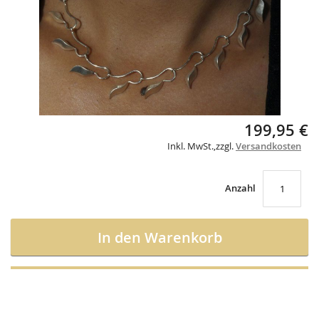
Skip
199,95 €
to
Inkl. MwSt.
,
zzgl.
Versandkosten
the
beginning
of
the
Anzahl
images
gallery
In den Warenkorb