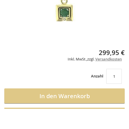
Skip
299,95 €
to
Inkl. MwSt.
,
zzgl.
Versandkosten
the
beginning
of
the
Anzahl
images
gallery
In den Warenkorb