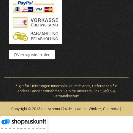
Vertrag widerrufen
* gilt für Lieferungen innerhalb Deutschlands, Lieferzeiten für
andere Länder entnehmen Sie bitte unserem Link "
Liefer- &
Versandkosten
"
Copyright © 2018 uhr-schmuck24.de - Juwelier Winkler, Chemnitz |