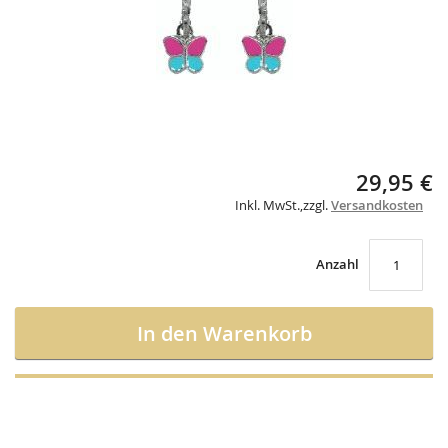
Skip
29,95 €
to
Inkl. MwSt.
,
zzgl.
Versandkosten
the
beginning
of
the
Anzahl
images
gallery
In den Warenkorb