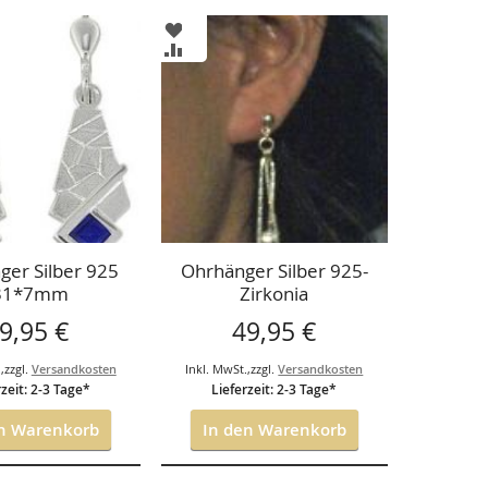
ZUR
LISTE
WUNSCHLISTE
ZUR
ÜGEN
HINZUFÜGEN
CHSLISTE
VERGLEICHSLISTE
ÜGEN
HINZUFÜGEN
ger Silber 925
Ohrhänger Silber 925-
31*7mm
Zirkonia
9,95 €
49,95 €
.
,
zzgl.
Versandkosten
Inkl. MwSt.
,
zzgl.
Versandkosten
rzeit: 2-3 Tage*
Lieferzeit: 2-3 Tage*
en Warenkorb
In den Warenkorb