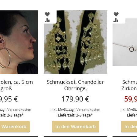
ZUR
ZUR
ISTE
WUNSCHLISTE
WUNSCH
ZUR
ZUR
GEN
HINZUFÜGEN
HINZUF
HSLISTE
VERGLEICHSLISTE
VERGLEI
GEN
HINZUFÜGEN
HINZUF
eolen, ca. 5 cm
Schmuckset, Chandelier
Schmu
groß
Ohrringe,
Zirkon
Anhänger,Kette
Ring, Oh
Sonder
9,95 €
179,90 €
59,
zzgl.
Versandkosten
Inkl. MwSt.
,
zzgl.
Versandkosten
Inkl. MwSt
zeit: 2-3 Tage*
Lieferzeit: 2-3 Tage*
Liefer
n Warenkorb
In den Warenkorb
In de