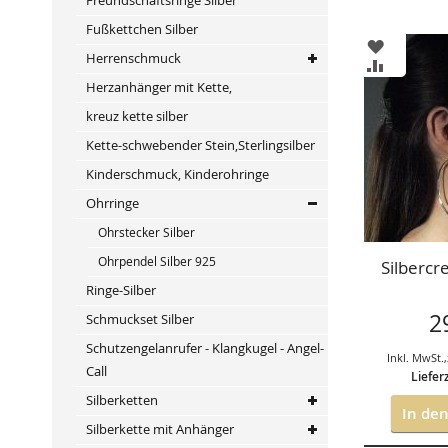
Fußkettchen Silber
ZUR
Herrenschmuck
WUNSCHL
ZUR
HINZUFÜ
VERGLEIC
Herzanhänger mit Kette,
HINZUFÜ
kreuz kette silber
Kette-schwebender Stein,Sterlingsilber
Kinderschmuck, Kinderohringe
Ohrringe
Ohrstecker Silber
Ohrpendel Silber 925
Silbercr
Ringe-Silber
2
Schmuckset Silber
Schutzengelanrufer - Klangkugel - Angel-
Inkl. MwSt.
,
Call
Liefer
Silberketten
In de
Silberkette mit Anhänger