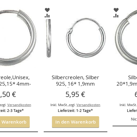
ZUR
ZUR
ISTE
WUNSCHLISTE
WUNSCH
ZUR
ZUR
GEN
HINZUFÜGEN
HINZUF
HSLISTE
VERGLEICHSLISTE
VERGLEI
GEN
HINZUFÜGEN
HINZUF
reole,Unisex,
Silbercreolen, Silber
Sil
925,15* 4mm-
925, 16* 1,9mm
20*1,9
ÜCKPREIS
STÜCKPREIS
,50 €
5,95 €
zzgl.
Versandkosten
Inkl. MwSt.
,
zzgl.
Versandkosten
Inkl. MwSt
zeit: 2-3 Tage*
Lieferzeit: 1-2 Tage*
Liefer
Nic
n Warenkorb
In den Warenkorb