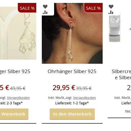
ZUR
ZUR
SALE %
SALE %
ISTE
WUNSCHLISTE
WUNSCH
ZUR
ZUR
GEN
HINZUFÜGEN
HINZUF
HSLISTE
VERGLEICHSLISTE
VERGLEI
GEN
HINZUFÜGEN
HINZUF
er Silber 925
Ohrhänger Silber 925
Silbercr
e Silbe
ngebot
Sonderangebot
5 €
29,95 €
2
49,95 €
39,95 €
zzgl.
Versandkosten
Inkl. MwSt.
,
zzgl.
Versandkosten
Inkl. MwSt
zeit: 2-3 Tage*
Lieferzeit: 1-2 Tage*
Liefer
Nic
n Warenkorb
In den Warenkorb