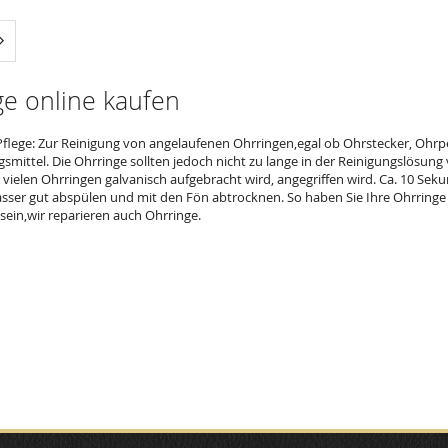
ade Seite
Seite
Weiter
e online kaufen
Pflege: Zur Reinigung von angelaufenen Ohrringen,egal ob Ohrstecker, Ohrpe
gsmittel. Die Ohrringe sollten jedoch nicht zu lange in der Reinigungslösung
 vielen Ohrringen galvanisch aufgebracht wird, angegriffen wird. Ca. 10 Se
sser gut abspülen und mit den Fön abtrocknen. So haben Sie Ihre Ohrringe in
sein,wir reparieren auch Ohrringe.