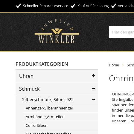
Schneller Reparaturservice
Kauf Auf Rechnung
Versandko
Suche
PRODUKTKATEGORIEN
Home
Sch
Uhren
Ohrri
Schmuck
OHRRINGE-Oh
Silberschmuck, Silber 925
Sterlingsilb
spannenden A
Anhänger-Silberanhaenger
finden unse
immer die p
Armbänder,Armreifen
unseren Ohr
CollierSilber
Freundschaftsringe Silber