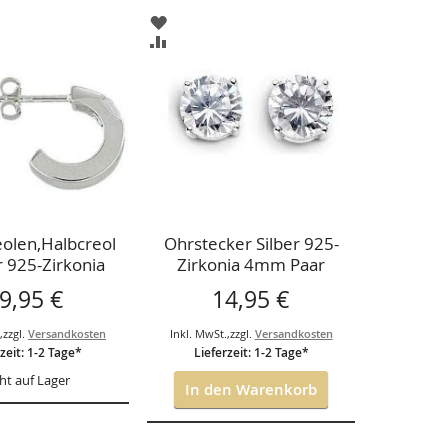
ZUR
LISTE
WUNSCHLISTE
ZUR
ÜGEN
HINZUFÜGEN
CHSLISTE
VERGLEICHSLISTE
ÜGEN
HINZUFÜGEN
eolen,Halbcreol
Ohrstecker Silber 925-
r 925-Zirkonia
Zirkonia 4mm Paar
9,95 €
14,95 €
.
,
zzgl.
Versandkosten
Inkl. MwSt.
,
zzgl.
Versandkosten
zeit: 1-2 Tage*
Lieferzeit: 1-2 Tage*
ht auf Lager
In den Warenkorb