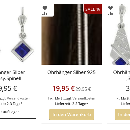
ZUR
ZUR
SALE %
ISTE
WUNSCHLISTE
WUNSCH
ZUR
ZUR
GEN
HINZUFÜGEN
HINZUF
HSLISTE
VERGLEICHSLISTE
VERGLEI
GEN
HINZUFÜGEN
HINZUF
nger Silber
Ohrhänger Silber 925
Ohrhän
sy.Spinell
,
Sonderangebot
9,95 €
19,95 €
3
29,95 €
zzgl.
Versandkosten
Inkl. MwSt.
,
zzgl.
Versandkosten
Inkl. MwSt
zeit: 2-3 Tage*
Lieferzeit: 2-3 Tage*
Liefe
t auf Lager
In den Warenkorb
In d