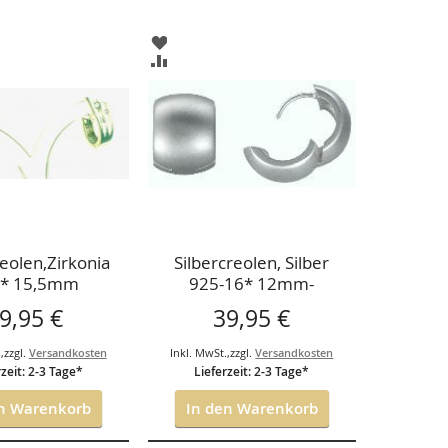
ZUR
LISTE
WUNSCHLISTE
ZUR
ÜGEN
HINZUFÜGEN
CHSLISTE
VERGLEICHSLISTE
ÜGEN
HINZUFÜGEN
reolen,Zirkonia
Silbercreolen, Silber
 * 15,5mm
925-16* 12mm-
9,95 €
39,95 €
.
,
zzgl.
Versandkosten
Inkl. MwSt.
,
zzgl.
Versandkosten
rzeit: 2-3 Tage*
Lieferzeit: 2-3 Tage*
en Warenkorb
In den Warenkorb