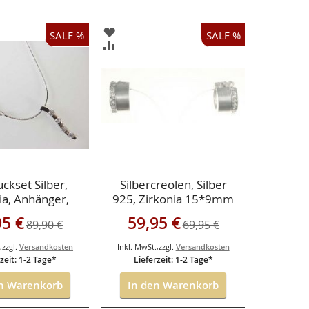
ZUR
SALE %
SALE %
LISTE
WUNSCHLISTE
ZUR
ÜGEN
HINZUFÜGEN
CHSLISTE
VERGLEICHSLISTE
ÜGEN
HINZUFÜGEN
ckset Silber,
Silbercreolen, Silber
ia, Anhänger,
925, Zirkonia 15*9mm
rstecker, Kette
angebot
Sonderangebot
95 €
59,95 €
89,90 €
69,95 €
.
,
zzgl.
Versandkosten
Inkl. MwSt.
,
zzgl.
Versandkosten
zeit: 1-2 Tage*
Lieferzeit: 1-2 Tage*
n Warenkorb
In den Warenkorb