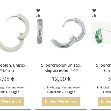
ZUR
ZUR
ISTE
WUNSCHLISTE
WUNSCH
ZUR
ZUR
GEN
HINZUFÜGEN
HINZUF
HSLISTE
VERGLEICHSLISTE
VERGLEI
GEN
HINZUFÜGEN
HINZUF
reolen, unisex
Silbercreolen,unisex,
Silberc
*4,4mm
Klappcreolen 14*
6,5
CKPREIS.
2,6mm, STÜCKPREIS.
2,95 €
12,90 €
3
zzgl.
Versandkosten
Inkl. MwSt.
,
zzgl.
Versandkosten
Inkl. MwSt
zeit: 1-2 Tage*
Lieferzeit: 2-3 Tage*
Liefe
n Warenkorb
In den Warenkorb
In d