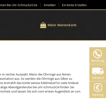
mmen Bei Uhr-Schmuck24.de
Amelden
Ein Konto Erstellen
Mein Warenkorb
Beratung
 in reicher Auswahl. Wenn die Ohrringe aus feinen
Versand
Faszination aus. So werden die Ohrringe aus Silber zu
nz erstrahlt das kühle weisse Edelmetal.Für viele Anlässe
rätige Abendgarderobe bei uhr-schmuck24 finden Sie
önheit und lassen Sie sich vom ersten Augenblick an von
Zahlung