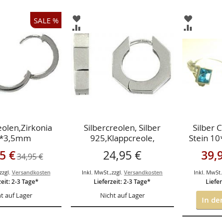
ZUR
ZUR
SALE %
ISTE
WUNSCHLISTE
WUNSCH
ZUR
ZUR
GEN
HINZUFÜGEN
HINZUF
HSLISTE
VERGLEICHSLISTE
VERGLEI
GEN
HINZUFÜGEN
HINZUF
eolen,Zirkonia
Silbercreolen, Silber
Silber 
*3,5mm
925,Klappcreole,
Stein 
15*2,7mm,Zirkonia
ngebot
Sonder
5 €
24,95 €
39,
34,95 €
zzgl.
Versandkosten
Inkl. MwSt.
,
zzgl.
Versandkosten
Inkl. MwSt
zeit: 2-3 Tage*
Lieferzeit: 2-3 Tage*
Liefer
t auf Lager
Nicht auf Lager
In de