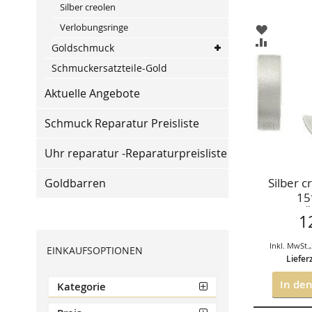
Silber creolen
Verlobungsringe
ZUR
WUNSCHL
ZUR
Goldschmuck
HINZUFÜ
VERGLEIC
HINZUFÜ
Schmuckersatzteile-Gold
Aktuelle Angebote
Schmuck Reparatur Preisliste
Uhr reparatur -Reparaturpreisliste
Silber c
Goldbarren
15
STÜ
1
Inkl. MwSt.
,
EINKAUFSOPTIONEN
Liefer
In de
Kategorie