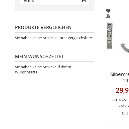
Preis
ZUR
WUNSCHL
ZUR
HINZUFÜ
VERGLEIC
HINZUFÜ
PRODUKTE VERGLEICHEN
Sie haben keine Artikel in Ihrer Vergleichsliste
MEIN WUNSCHZETTEL
Sie haben keine Artikel auf Ihrem
Wunschzettel.
Silbercr
14
Sondera
29,9
Inkl. MwSt.
,
Liefer
Nich