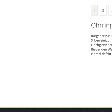
Seite
Sie lesen ger
Seite
1
2
Ohrring
Ratgeber zur 
Silberreinigun
Hochglanz bei
fließenden Wa
einmal defekt 