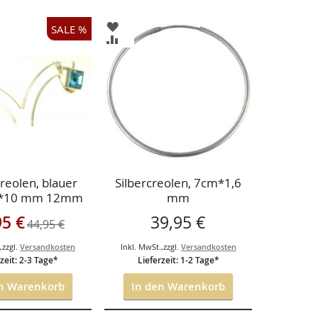
ZUR
SALE %
LISTE
WUNSCHLISTE
ZUR
ÜGEN
HINZUFÜGEN
CHSLISTE
VERGLEICHSLISTE
ÜGEN
HINZUFÜGEN
Creolen, blauer
Silbercreolen, 7cm*1,6
10*10 mm 12mm
mm
hoch
angebot
95 €
39,95 €
44,95 €
.
,
zzgl.
Versandkosten
Inkl. MwSt.
,
zzgl.
Versandkosten
zeit: 2-3 Tage*
Lieferzeit: 1-2 Tage*
n Warenkorb
In den Warenkorb