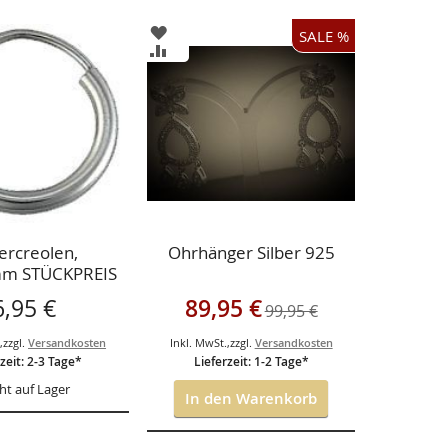
ZUR
SALE %
LISTE
WUNSCHLISTE
ZUR
ÜGEN
HINZUFÜGEN
CHSLISTE
VERGLEICHSLISTE
ÜGEN
HINZUFÜGEN
bercreolen,
Ohrhänger Silber 925
mm STÜCKPREIS
Sonderangebot
6,95 €
89,95 €
99,95 €
.
,
zzgl.
Versandkosten
Inkl. MwSt.
,
zzgl.
Versandkosten
zeit: 2-3 Tage*
Lieferzeit: 1-2 Tage*
ht auf Lager
In den Warenkorb