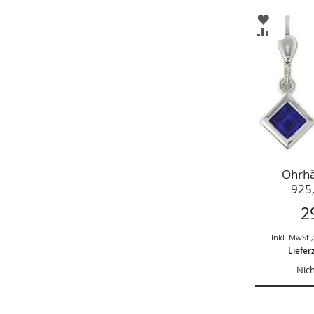
ZUR
WUNSCHL
ZUR
HINZUFÜ
VERGLEIC
HINZUFÜ
Ohrhä
925,
2
Inkl. MwSt.
,
Liefer
Nich