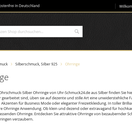
Direkt
stenfrei In Deutschland
Willko
zum
Inhalt
Suche
muck
Silberschmuck, Silber 925
Ohrringe
nge
rschmuck-Silber Ohrringe von Uhr-Schmuck24.de aus Silber finden Sie hier
er gearbeitet sind, üben sie auf dezente und stille Art eine unwiderstehliche 
kzenten für Business Mode oder eleganter Freizeitkleidung. In toller Brillia
re Ohrringe Anwendung. Ob klein und dezend oder extravagand für hochka
assenden Ohrringe. Entdecken Sie attraktive Ohrringe von bezaubernder Sch
ringen verzaubern.