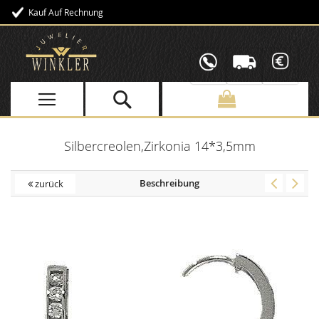
Kauf Auf Rechnung
Direkt
zum
Inhalt
Silbercreolen,Zirkonia 14*3,5mm
Beschreibung
zurück
Skip
to
the
end
of
the
images
gallery