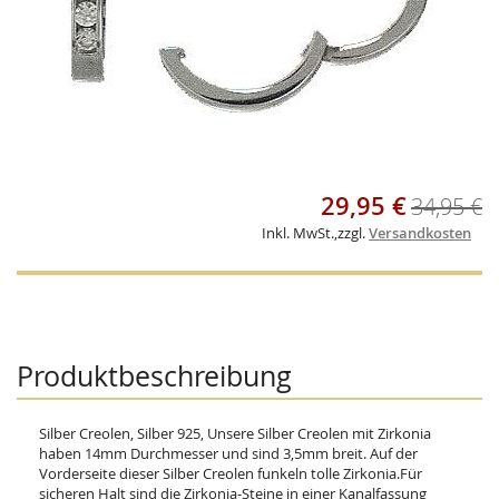
Skip
29,95 €
Sonderangebot
34,95 €
to
the
Inkl. MwSt.
,
zzgl.
Versandkosten
beginning
of
the
images
gallery
Produktbeschreibung
Silber Creolen, Silber 925, Unsere Silber Creolen mit Zirkonia
haben 14mm Durchmesser und sind 3,5mm breit. Auf der
Vorderseite dieser Silber Creolen funkeln tolle Zirkonia.Für
sicheren Halt sind die Zirkonia-Steine in einer Kanalfassung