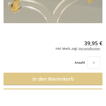
Skip
39,95 €
to
Inkl. MwSt.
,
zzgl.
Versandkosten
the
beginning
of
the
Anzahl
images
gallery
In den Warenkorb