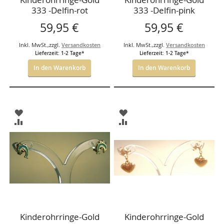
333 -Delfin-rot
333 -Delfin-pink
59,95 €
59,95 €
Inkl. MwSt.
,
zzgl.
Versandkosten
Inkl. MwSt.
,
zzgl.
Versandkosten
Lieferzeit: 1-2 Tage*
Lieferzeit: 1-2 Tage*
In den Warenkorb
In den Warenkorb
ZUR
ZUR
WUNSCHLISTE
WUNSCHLISTE
ZUR
ZUR
HINZUFÜGEN
HINZUFÜGEN
VERGLEICHSLISTE
VERGLEICHSLISTE
HINZUFÜGEN
HINZUFÜGEN
Kinderohrringe-Gold
Kinderohrringe-Gold