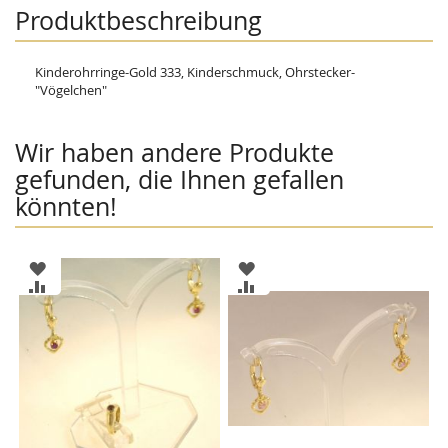
Produktbeschreibung
Kinderohrringe-Gold 333, Kinderschmuck, Ohrstecker-
"Vögelchen"
Wir haben andere Produkte
gefunden, die Ihnen gefallen
könnten!
ZUR
ZUR
WUNSCHLISTE
WUNSCHLISTE
ZUR
ZUR
HINZUFÜGEN
HINZUFÜGEN
VERGLEICHSLISTE
VERGLEICHSLISTE
HINZUFÜGEN
HINZUFÜGEN