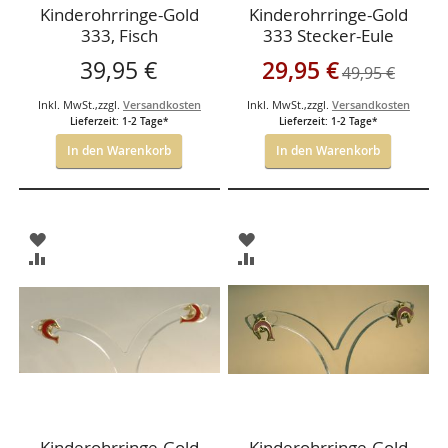
Kinderohrringe-Gold
Kinderohrringe-Gold
333, Fisch
333 Stecker-Eule
Sonderangebot
39,95 €
29,95 €
49,95 €
Inkl. MwSt.
,
zzgl.
Versandkosten
Inkl. MwSt.
,
zzgl.
Versandkosten
Lieferzeit: 1-2 Tage*
Lieferzeit: 1-2 Tage*
In den Warenkorb
In den Warenkorb
ZUR
ZUR
WUNSCHLISTE
WUNSCHLISTE
ZUR
ZUR
HINZUFÜGEN
HINZUFÜGEN
VERGLEICHSLISTE
VERGLEICHSLISTE
HINZUFÜGEN
HINZUFÜGEN
Kinderohrringe-Gold
Kinderohrringe-Gold