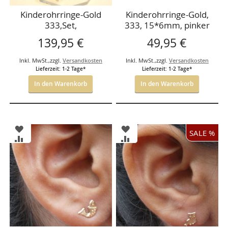
Kinderohrringe-Gold
Kinderohrringe-Gold,
333,Set,
333, 15*6mm, pinker
Ohrpendel:roter Stein
Stein
139,95 €
49,95 €
15*6mm+Ring
Inkl. MwSt.
,
zzgl.
Versandkosten
Inkl. MwSt.
,
zzgl.
Versandkosten
Lieferzeit: 1-2 Tage*
Lieferzeit: 1-2 Tage*
In den Warenkorb
In den Warenkorb
ZUR
ZUR
SALE %
WUNSCHLISTE
WUNSCHLISTE
ZUR
ZUR
HINZUFÜGEN
HINZUFÜGEN
VERGLEICHSLISTE
VERGLEICHSLISTE
HINZUFÜGEN
HINZUFÜGEN