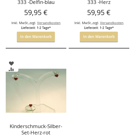
333 -Delfin-blau
333 -Herz
59,95 €
59,95 €
Inkl. MwSt.
,
zzgl.
Versandkosten
Inkl. MwSt.
,
zzgl.
Versandkosten
Lieferzeit: 1-2 Tage*
Lieferzeit: 1-2 Tage*
In den Warenkorb
In den Warenkorb
ZUR
WUNSCHLISTE
ZUR
HINZUFÜGEN
VERGLEICHSLISTE
HINZUFÜGEN
Kinderschmuck-Silber-
Set-Herz-rot