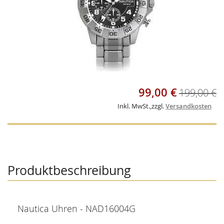
Skip
99,00 €
Sonderangebot
199,00 €
to
the
Inkl. MwSt.
,
zzgl.
Versandkosten
beginning
of
the
images
gallery
Produktbeschreibung
Nautica Uhren - NAD16004G