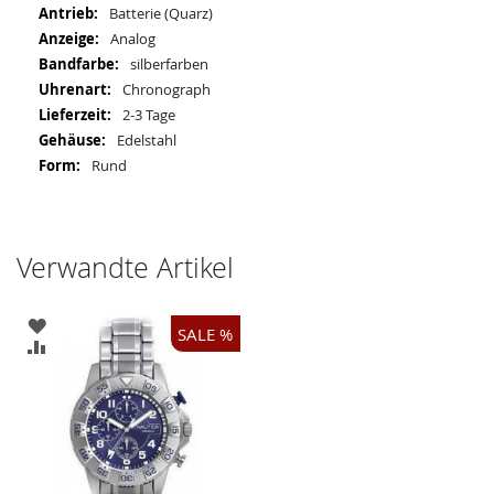
Batterie (Quarz)
Analog
silberfarben
Chronograph
2-3 Tage
Edelstahl
Rund
Verwandte Artikel
ZUR
SALE %
WUNSCHLISTE
ZUR
HINZUFÜGEN
VERGLEICHSLISTE
HINZUFÜGEN