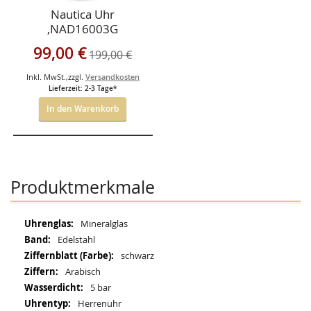
Nautica Uhr
,NAD16003G
Sonderangebot
99,00 €
199,00 €
Inkl. MwSt.
,
zzgl.
Versandkosten
Lieferzeit: 2-3 Tage*
In den Warenkorb
Produktmerkmale
Mehr
Mineralglas
Informationen
Edelstahl
schwarz
Arabisch
5 bar
Herrenuhr