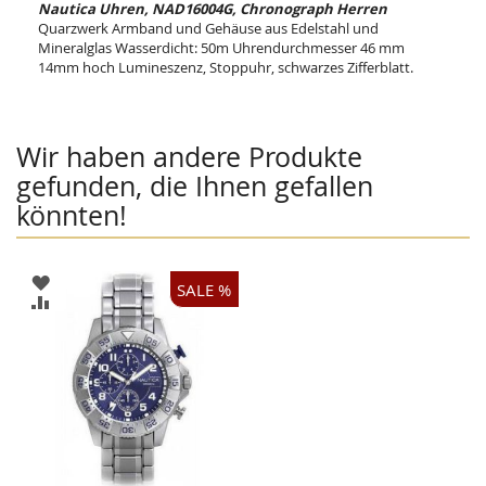
Nautica Uhren, NAD16004G, Chronograph Herren
Quarzwerk Armband und Gehäuse aus Edelstahl und
Mineralglas Wasserdicht: 50m Uhrendurchmesser 46 mm
14mm hoch Lumineszenz, Stoppuhr, schwarzes Zifferblatt.
Wir haben andere Produkte
gefunden, die Ihnen gefallen
könnten!
ZUR
SALE %
WUNSCHLISTE
ZUR
HINZUFÜGEN
VERGLEICHSLISTE
HINZUFÜGEN