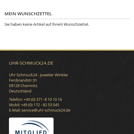
MEIN WUNSCHZETTEL
Sie haben keine Artikel auf Ihrem Wunschzettel.
UHR-SCHMUCK24.DE
Uhr-Schmuck24 - Juwelier Winkler
Ferdinandstr.91
09128 Chemnitz
Deutschland
Telefon: +49 (0) 371 -8 10 10 16
Mobil: +49 (0) 172 - 82 53 045
E-Mail:
service@uhr-schmuck24.de