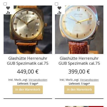
In
In
ZUR
ZUR
den
den
WUNSCHLISTE
WUNSCHLISTE
ZUR
ZUR
Warenkorb
Warenkorb
HINZUFÜGEN
HINZUFÜGEN
VERGLEICHSLISTE
VERGLEICHSLISTE
HINZUFÜGEN
HINZUFÜGEN
Glashütte Herrenuhr
Glashütte Herrenuhr
GUB Spezimatik cal.75
GUB Spezimatik cal.75
449,00 €
399,00 €
Inkl. MwSt.
,
zzgl.
Versandkosten
Inkl. MwSt.
,
zzgl.
Versandkosten
Lieferzeit: 5 tage*
Lieferzeit: 5 tage*
In den Warenkorb
In den Warenkorb