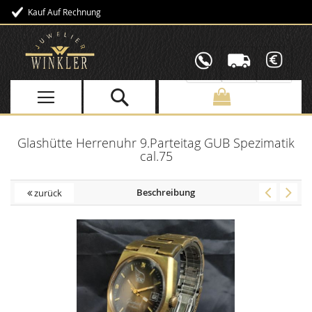
Kauf Auf Rechnung
Direkt
zum
Inhalt
Glashütte Herrenuhr 9.Parteitag GUB Spezimatik
cal.75
Beschreibung
zurück
Skip
to
the
end
of
the
images