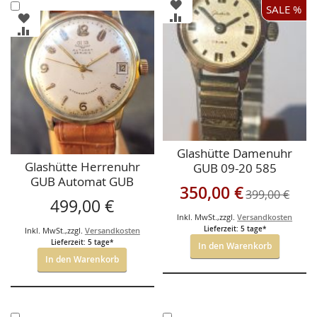
ZUR
In
SALE %
WUNSCHLISTE
ZUR
ZUR
den
HINZUFÜGEN
VERGLEICHSLISTE
WUNSCHLISTE
ZUR
Warenkorb
HINZUFÜGEN
HINZUFÜGEN
VERGLEICHSLISTE
HINZUFÜGEN
Glashütte Damenuhr
Glashütte Herrenuhr
GUB 09-20 585
GUB Automat GUB
Goldgehäuse
Sonderangebot
350,00 €
399,00 €
67.1,
499,00 €
Inkl. MwSt.
,
zzgl.
Versandkosten
Lieferzeit: 5 tage*
Inkl. MwSt.
,
zzgl.
Versandkosten
Lieferzeit: 5 tage*
In den Warenkorb
In den Warenkorb
In
In