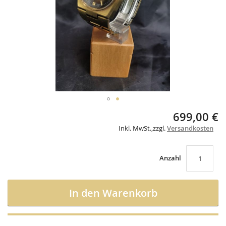
gallery
Skip
699,00 €
to
Inkl. MwSt.
,
zzgl.
Versandkosten
the
beginning
of
the
Anzahl
images
gallery
In den Warenkorb