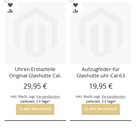
ZUR
ZUR
den
den
WUNSCHLISTE
WUNSCHLISTE
ZUR
ZUR
Warenkorb
Warenkorb
HINZUFÜGEN
HINZUFÜGEN
VERGLEICHSLISTE
VERGLEICHSLISTE
HINZUFÜGEN
HINZUFÜGEN
Uhren Erstazteile
Aufzugfeder-für
Original Glashütte Cal.
Glashütte-uhr-Cal 63
60 Aufzugfeder DDR
original.
29,95 €
19,95 €
Produkt.
Inkl. MwSt.
,
zzgl.
Versandkosten
Inkl. MwSt.
,
zzgl.
Versandkosten
Lieferzeit: 2-3 Tage*
Lieferzeit: 2-3 Tage*
In den Warenkorb
In den Warenkorb