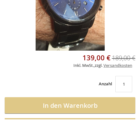
Skip
139,00 €
Sonderangebot
189,00 €
to
the
Inkl. MwSt.
,
zzgl.
Versandkosten
beginning
of
the
Anzahl
images
gallery
In den Warenkorb