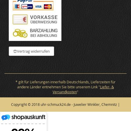
Vertrag widerrufen
* gilt für Lieferungen innerhalb Deutschlands, Lieferzeiten für
andere Länder entnehmen Sie bitte unserem Link "
Liefer- &
Versandkosten
"
Copyright © 2018 uhr-schmuck24.de - Juwelier Winkler, Chemnitz |