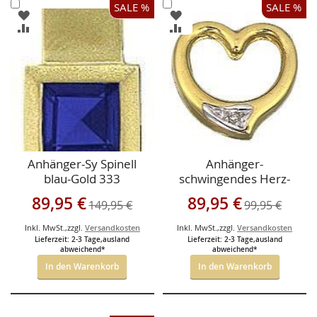
In
In
SALE %
SALE %
ZUR
ZUR
den
den
WUNSCHLISTE
WUNSCHLISTE
ZUR
ZUR
Warenkorb
Warenkorb
HINZUFÜGEN
HINZUFÜGEN
VERGLEICHSLISTE
VERGLEICHSLISTE
HINZUFÜGEN
HINZUFÜGEN
Anhänger-Sy Spinell
Anhänger-
blau-Gold 333
schwingendes Herz-
Zirkonia-Gold 333
Sonderangebot
Sonderangebot
89,95 €
89,95 €
149,95 €
99,95 €
Inkl. MwSt.
,
zzgl.
Versandkosten
Inkl. MwSt.
,
zzgl.
Versandkosten
Lieferzeit: 2-3 Tage,ausland
Lieferzeit: 2-3 Tage,ausland
abweichend*
abweichend*
In den Warenkorb
In den Warenkorb