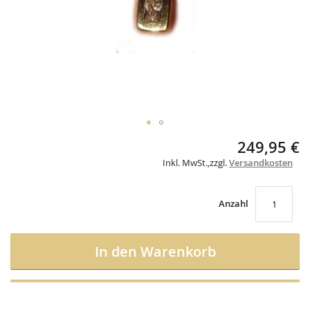
Skip
249,95 €
to
Inkl. MwSt.
,
zzgl.
Versandkosten
the
beginning
of
the
Anzahl
images
gallery
In den Warenkorb