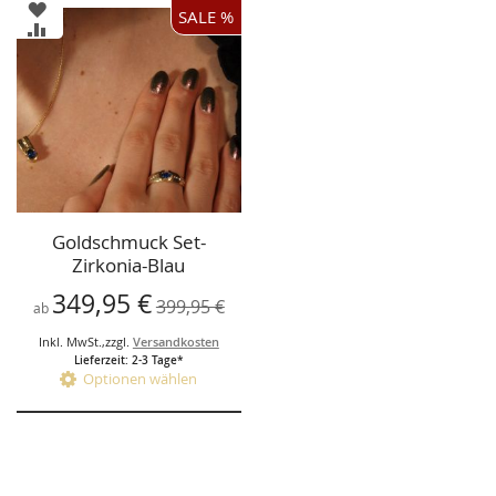
ZUR
SALE %
WUNSCHLISTE
ZUR
HINZUFÜGEN
VERGLEICHSLISTE
HINZUFÜGEN
Goldschmuck Set-
Zirkonia-Blau
Spinell,synt. Ring ,
349,95 €
399,95 €
ab
Anhänger,Kette
Inkl. MwSt.
,
zzgl.
Versandkosten
Lieferzeit: 2-3 Tage*
Optionen wählen