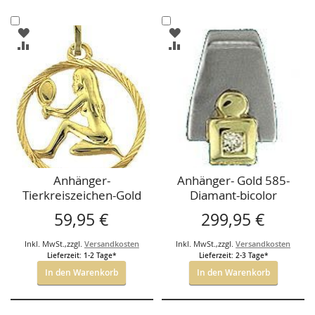
In
In
ZUR
ZUR
den
den
WUNSCHLISTE
WUNSCHLISTE
ZUR
ZUR
Warenkorb
Warenkorb
HINZUFÜGEN
HINZUFÜGEN
VERGLEICHSLISTE
VERGLEICHSLISTE
HINZUFÜGEN
HINZUFÜGEN
Anhänger-
Anhänger- Gold 585-
Tierkreiszeichen-Gold
Diamant-bicolor
333 , Motiv frei
59,95 €
299,95 €
wählbar.
Inkl. MwSt.
,
zzgl.
Versandkosten
Inkl. MwSt.
,
zzgl.
Versandkosten
Lieferzeit: 1-2 Tage*
Lieferzeit: 2-3 Tage*
In den Warenkorb
In den Warenkorb