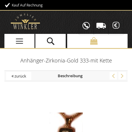
Kauf Auf Rechnung
Direkt
zum
Inhalt
Anhänger-Zirkonia-Gold 333-mit Kette
Beschreibung
zurück
Skip
to
the
end
of
the
images
gallery