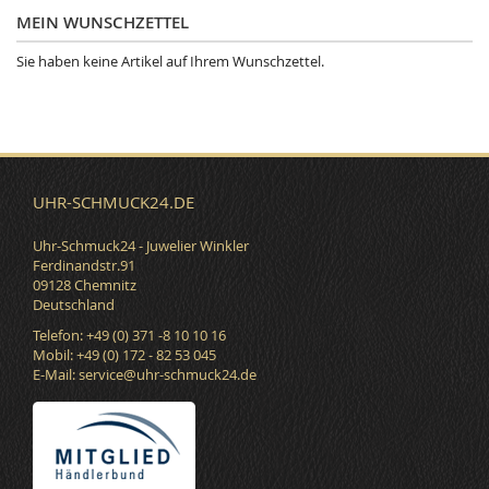
MEIN WUNSCHZETTEL
Sie haben keine Artikel auf Ihrem Wunschzettel.
UHR-SCHMUCK24.DE
Uhr-Schmuck24 - Juwelier Winkler
Ferdinandstr.91
09128 Chemnitz
Deutschland
Telefon: +49 (0) 371 -8 10 10 16
Mobil: +49 (0) 172 - 82 53 045
E-Mail:
service@uhr-schmuck24.de