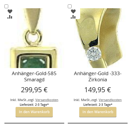
In
In
ZUR
ZUR
den
den
WUNSCHLISTE
WUNSCHLISTE
ZUR
ZUR
Warenkorb
Warenkorb
HINZUFÜGEN
HINZUFÜGEN
VERGLEICHSLISTE
VERGLEICHSLISTE
HINZUFÜGEN
HINZUFÜGEN
Anhänger-Gold-585
Anhänger-Gold -333-
Smaragd
Zirkonia
299,95 €
149,95 €
Inkl. MwSt.
,
zzgl.
Versandkosten
Inkl. MwSt.
,
zzgl.
Versandkosten
Lieferzeit: 2-3 Tage*
Lieferzeit: 2-3 Tage*
In den Warenkorb
In den Warenkorb