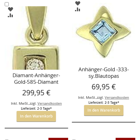
ZUR
In
WUNSCHLISTE
ZUR
ZUR
den
HINZUFÜGEN
VERGLEICHSLISTE
WUNSCHLISTE
ZUR
Warenkorb
HINZUFÜGEN
HINZUFÜGEN
VERGLEICHSLISTE
HINZUFÜGEN
Anhänger-Gold -333-
Diamant-Anhänger-
sy.Blautopas
Gold-585-Diamant
10,5*10,5mm
69,95 €
0,065ct
299,95 €
Inkl. MwSt.
,
zzgl.
Versandkosten
Lieferzeit: 2-3 Tage*
Inkl. MwSt.
,
zzgl.
Versandkosten
Lieferzeit: 2-3 Tage*
In den Warenkorb
In den Warenkorb