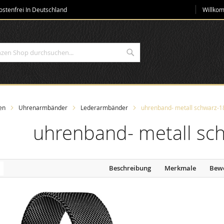
Direkt
stenfrei In Deutschland
Willko
zum
Inhalt
Suche
en
Uhrenarmbänder
Lederarmbänder
uhrenband- metall schwarz
uhrenband- metall s
Beschreibung
Merkmale
Bew