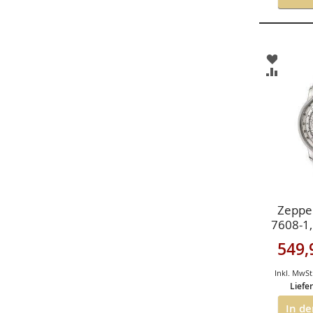
ZUR
WUNSC
ZUR
HINZU
VERGLE
HINZU
Zeppel
7608-1,
100 J
Sondera
549,
Chronog
Inkl. MwSt
Liefer
In d