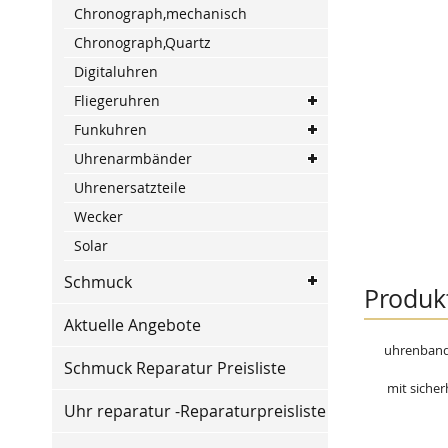
of
Chronograph,mechanisch
the
Chronograph,Quartz
images
gallery
Digitaluhren
Fliegeruhren
Funkuhren
Uhrenarmbänder
Uhrenersatzteile
Wecker
Solar
Skip
Schmuck
to
Produk
the
beginning
Aktuelle Angebote
of
uhrenband-
the
Schmuck Reparatur Preisliste
images
mit sicherh
gallery
Uhr reparatur -Reparaturpreisliste