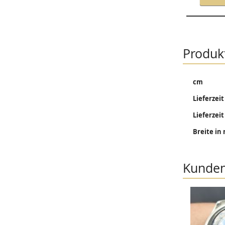
Produk
Mehr
cm
Informati
Lieferzeit
Lieferzeit
Breite i
Kunden,
SALE %
SALE %