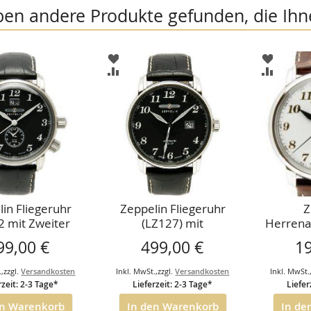
ben andere Produkte gefunden, die Ihn
ZUR
ZUR
HLISTE
WUNSCHLISTE
WUNSCH
ZUR
ZUR
FÜGEN
HINZUFÜGEN
HINZUF
ICHSLISTE
VERGLEICHSLISTE
VERGLEI
FÜGEN
HINZUFÜGEN
HINZUF
in Fliegeruhr
Zeppelin Fliegeruhr
Z
2 mit Zweiter
(LZ127) mit
Herrena
itzone und
Grossdatum (Ref. 7652-
127 G
99,00 €
499,00 €
1
atum 100Jahre
2)
Automa
Zeppelin
.
,
zzgl.
Versandkosten
Inkl. MwSt.
,
zzgl.
Versandkosten
Inkl. MwSt.
rzeit: 2-3 Tage*
Lieferzeit: 2-3 Tage*
Liefer
en Warenkorb
In den Warenkorb
In de