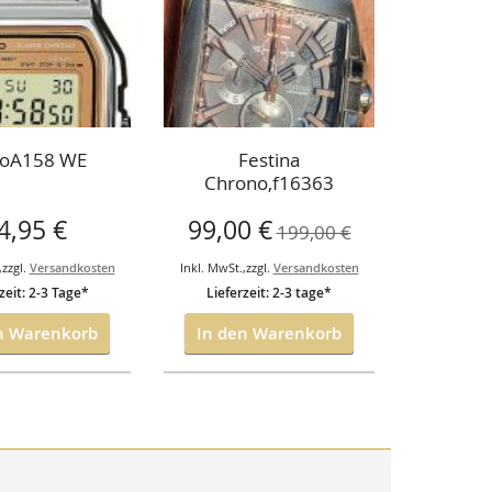
ioA158 WE
Festina
Avi
Chrono,f16363
Fliege
lederband
7750, 
Sonderangebot
4,95 €
99,00 €
1.5
Chrono
199,00 €
in
,
zzgl.
Versandkosten
Inkl. MwSt.
,
zzgl.
Versandkosten
Inkl. MwSt.
,
zeit: 2-3 Tage*
Lieferzeit: 2-3 tage*
Lieferze
n Warenkorb
In den Warenkorb
In de