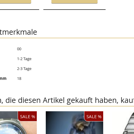
tmerkmale
00
onen
1-2 Tage
2-3 Tage
n mm
18
 die diesen Artikel gekauft haben, kau
SALE %
SALE %