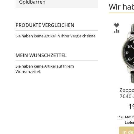
Goldbarren
Wir ha
PRODUKTE VERGLEICHEN
ZUR
WUNSC
ZUR
HINZU
VERGLE
Sie haben keine Artikel in Ihrer Vergleichsliste
HINZU
MEIN WUNSCHZETTEL
Sie haben keine Artikel auf Ihrem
Wunschzettel.
Zeppel
7640-
Ze
1
Grossd
Inkl. MwSt
Liefe
In d