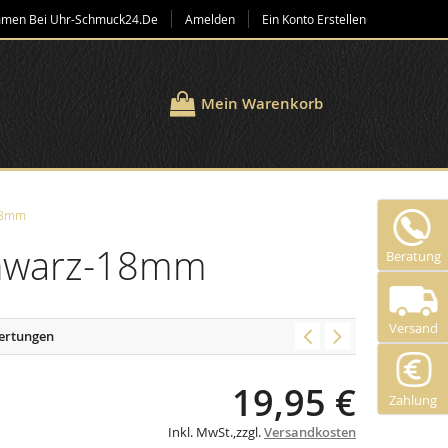
mmen Bei Uhr-Schmuck24.de
Amelden
Ein Konto Erstellen
Mein Warenkorb
-18mm
chwarz-18mm
Beratung
Versand
ertungen
19,95 €
Zahlung
Inkl. MwSt.
,
zzgl.
Versandkosten