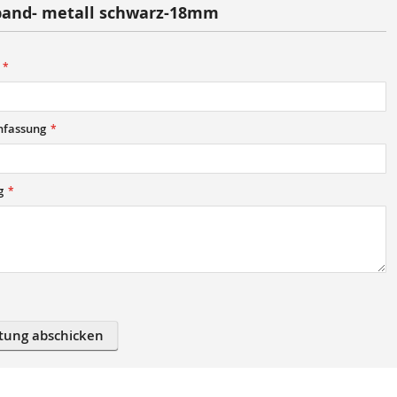
and- metall schwarz-18mm
fassung
g
tung abschicken