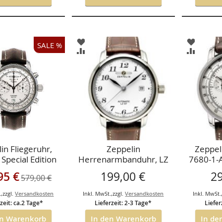
ZUR
ZUR
SALE %
HLISTE
WUNSCHLISTE
WUNSCH
ZUR
ZUR
FÜGEN
HINZUFÜGEN
HINZUF
ICHSLISTE
VERGLEICHSLISTE
VERGLEI
FÜGEN
HINZUFÜGEN
HINZUF
in Fliegeruhr,
Zeppelin
Zeppeli
 Special Edition
Herrenarmbanduhr, LZ
7680-1-A
ahre Zeppelin
127 Graf Zeppelin
100 Ja
ngebot
95 €
199,00 €
2
579,00 €
raph Mechanik,
Automatik, weiß-
Chr
Silberfarbene Zahlen
.
,
zzgl.
Versandkosten
Inkl. MwSt.
,
zzgl.
Versandkosten
Inkl. MwSt.
7656-4
zeit: ca.2 Tage*
Lieferzeit: 2-3 Tage*
Liefer
en Warenkorb
In den Warenkorb
In de