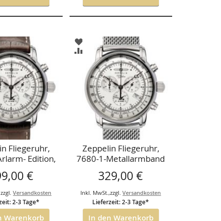
ZUR
LISTE
WUNSCHLISTE
ZUR
ÜGEN
HINZUFÜGEN
CHSLISTE
VERGLEICHSLISTE
ÜGEN
HINZUFÜGEN
n Fliegeruhr,
Zeppelin Fliegeruhr,
rlarm- Edition,
7680-1-Metallarmband
hre Zeppelin
99,00 €
329,00 €
onograph
,
zzgl.
Versandkosten
Inkl. MwSt.
,
zzgl.
Versandkosten
zeit: 2-3 Tage*
Lieferzeit: 2-3 Tage*
n Warenkorb
In den Warenkorb