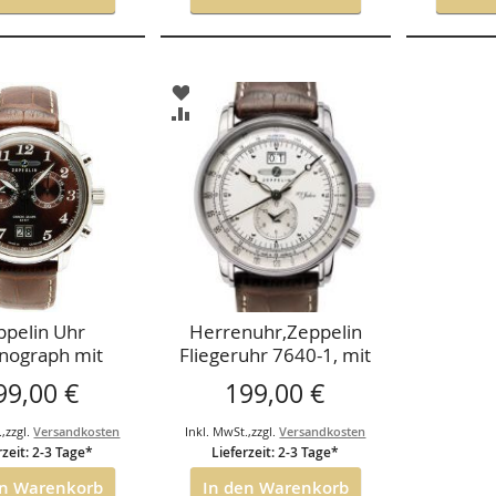
ZUR
HLISTE
WUNSCHLISTE
ZUR
FÜGEN
HINZUFÜGEN
ICHSLISTE
VERGLEICHSLISTE
FÜGEN
HINZUFÜGEN
ppelin Uhr
Herrenuhr,Zeppelin
nograph mit
Fliegeruhr 7640-1, mit
um, Ref. 7684-
Zweiter Zeitzone und
99,00 €
199,00 €
3
Grossdatum, 100Jahre
Zeppelin
.
,
zzgl.
Versandkosten
Inkl. MwSt.
,
zzgl.
Versandkosten
rzeit: 2-3 Tage*
Lieferzeit: 2-3 Tage*
en Warenkorb
In den Warenkorb