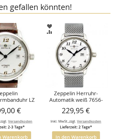
en gefallen könnten!
ZUR
LISTE
WUNSCHLISTE
ZUR
ÜGEN
HINZUFÜGEN
CHSLISTE
VERGLEICHSLISTE
ÜGEN
HINZUFÜGEN
eppelin
Zeppelin Herruhr-
rmbanduhr LZ
Automatik weiß 7656-
raf Zeppelin
4m,Metallarmband
99,00 €
229,95 €
tik weiß-gold
7656-1
,
zzgl.
Versandkosten
Inkl. MwSt.
,
zzgl.
Versandkosten
zeit: 2-3 Tage*
Lieferzeit: 2 Tage*
n Warenkorb
In den Warenkorb