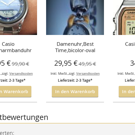
Casio
Damenuhr,Best
Cas
narmbanduhr
Time,bicolor-oval
80D-1AVES
Metallarmband
angebot
Sonderangebot
95 €
29,95 €
3
99,90 €
49,95 €
.
,
zzgl.
Versandkosten
Inkl. MwSt.
,
zzgl.
Versandkosten
Inkl. MwSt.
rzeit: 2-3 Tage*
Lieferzeit: 2-3 Tage*
Liefer
en Warenkorb
In den Warenkorb
In de
tbewertungen
erten: