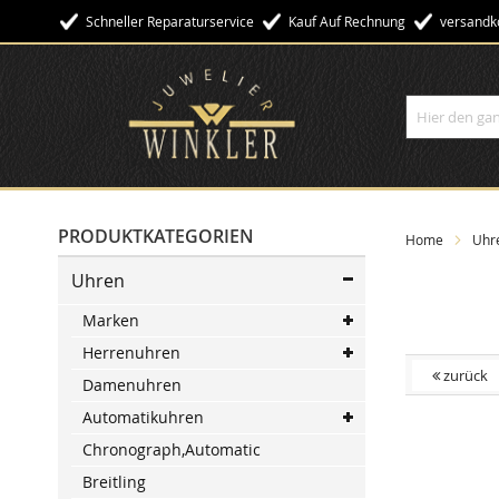
Schneller Reparaturservice
Kauf Auf Rechnung
Versandko
Suche
PRODUKTKATEGORIEN
Home
Uhr
Uhren
Marken
Herrenuhren
zurück
Damenuhren
Automatikuhren
Skip
to
Chronograph,Automatic
the
Breitling
end