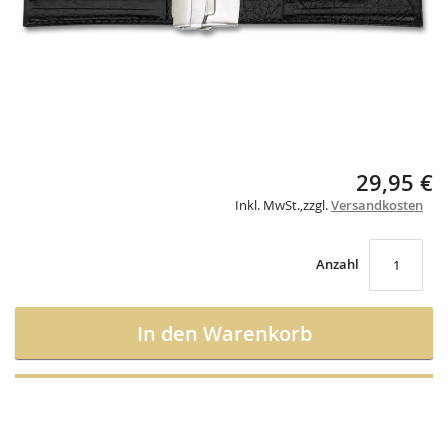
Skip
29,95 €
to
Inkl. MwSt.
,
zzgl.
Versandkosten
the
beginning
of
the
Anzahl
images
gallery
In den Warenkorb