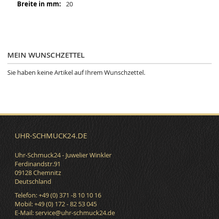
20
MEIN WUNSCHZETTEL
Sie haben keine Artikel auf Ihrem Wunschzettel.
UHR-SCHMUCK24.DE
Uhr-Schmuck24 - Juwelier Winkler
Ferdinandstr.91
09128 Chemnitz
Deutschland
Telefon: +49 (0) 371 -8 10 10 16
Mobil: +49 (0) 172 - 82 53 045
E-Mail:
service@uhr-schmuck24.de