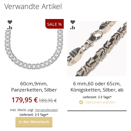
Verwandte Artikel
ZUR
ZUR
SALE %
WUNSCHLISTE
WUNSCHLISTE
ZUR
ZUR
HINZUFÜGEN
HINZUFÜGEN
VERGLEICHSLISTE
VERGLEICHSLISTE
HINZUFÜGEN
HINZUFÜGEN
60cm,9mm,
6 mm,60 oder 65cm,
Panzerketten, Silber
Königsketten, Silber, ab
199€
Sonderangebot
179,95 €
Lieferzeit: 2-3 Tage*
189,95 €
Optionen wählen
Inkl. MwSt.
,
zzgl.
Versandkosten
Lieferzeit: 2-3 Tage*
In den Warenkorb