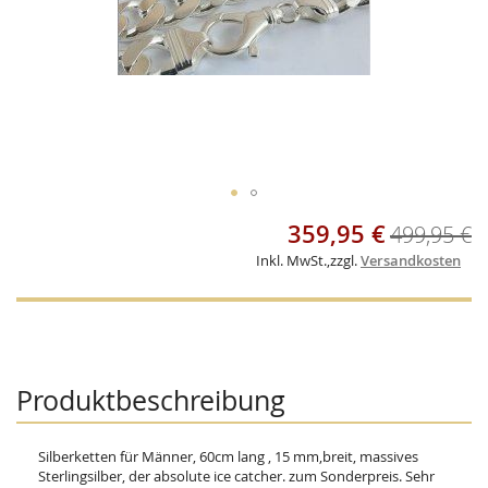
Skip
359,95 €
Sonderangebot
499,95 €
to
the
Inkl. MwSt.
,
zzgl.
Versandkosten
beginning
of
the
images
gallery
Produktbeschreibung
Silberketten für Männer, 60cm lang , 15 mm,breit, massives
Sterlingsilber, der absolute ice catcher. zum Sonderpreis. Sehr