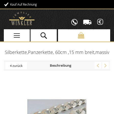
Kauf Auf Rechnung
Direkt
zum
Inhalt
Silberkette,Panzerkette, 60cm ,15 mm breit,massiv
Beschreibung
zurück
Skip
to
the
end
of
the
images
gallery