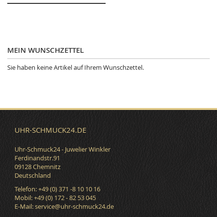
MEIN WUNSCHZETTEL
Sie haben keine Artikel auf Ihrem Wunschzettel.
UHR-SCHMUCK24.DE
Uhr-Schmuck24 - Juwelier Winkler
Ferdinandstr.91
09128 Chemnitz
Deutschland
Telefon: +49 (0) 371 -8 10 10 16
Mobil: +49 (0) 172 - 82 53 045
E-Mail:
service@uhr-schmuck24.de