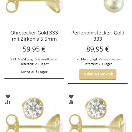
Ohrstecker Gold 333
Perlenohrstecker, Gold
mit Zirkonia 5,5mm
333
59,95 €
89,95 €
Inkl. MwSt.
,
zzgl.
Versandkosten
Inkl. MwSt.
,
zzgl.
Versandkosten
Lieferzeit: 2-3 Tage*
Lieferzeit: 2-3 Tage*
Nicht auf Lager
In den Warenkorb
ZUR
ZUR
WUNSCHLISTE
WUNSCHLISTE
ZUR
ZUR
HINZUFÜGEN
HINZUFÜGEN
VERGLEICHSLISTE
VERGLEICHSLISTE
HINZUFÜGEN
HINZUFÜGEN