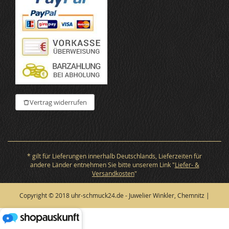
Vertrag widerrufen
* gilt für Lieferungen innerhalb Deutschlands, Lieferzeiten für
andere Länder entnehmen Sie bitte unserem Link "
Liefer- &
Versandkosten
"
Copyright © 2018 uhr-schmuck24.de - Juwelier Winkler, Chemnitz |