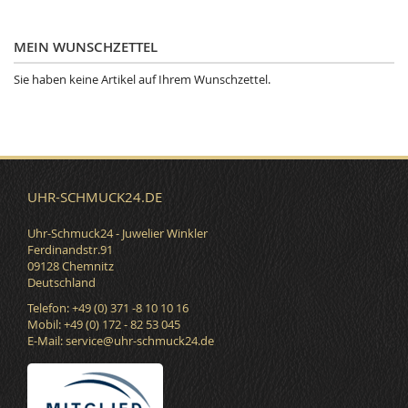
MEIN WUNSCHZETTEL
Sie haben keine Artikel auf Ihrem Wunschzettel.
UHR-SCHMUCK24.DE
Uhr-Schmuck24 - Juwelier Winkler
Ferdinandstr.91
09128 Chemnitz
Deutschland
Telefon: +49 (0) 371 -8 10 10 16
Mobil: +49 (0) 172 - 82 53 045
E-Mail:
service@uhr-schmuck24.de