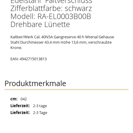
Edelstahl Faltverschluss
Zifferblattfarbe: schwarz
Modell: RA-EL0003B00B
Drehbare Lünette
Kaliber/Werk Cal. 40N5A Gangreserve 40 h Mterial Gehäuse
Stahl Durchmesser 43.4 mm Höhe 13,6 mm, verschraubte
Krone.
EAN: 4942715013813
Produktmerkmale
Mehr
042
Informationen
2-3 tage
2-3 Tage