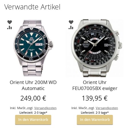
Verwandte Artikel
ZUR
ZUR
WUNSCHLISTE
WUNSCHLISTE
ZUR
ZUR
HINZUFÜGEN
HINZUFÜGEN
VERGLEICHSLISTE
VERGLEICHSLISTE
HINZUFÜGEN
HINZUFÜGEN
Orient Uhr 200M WD
Orient Uhr
Automatic
FEU07005BX ewiger
Kalender Automatic
249,00 €
139,95 €
Inkl. MwSt.
,
zzgl.
Versandkosten
Inkl. MwSt.
,
zzgl.
Versandkosten
Lieferzeit: 2-3 tage*
Lieferzeit: 2-3 tage*
In den Warenkorb
In den Warenkorb