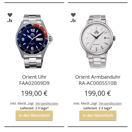
ZUR
ZUR
WUNSCHLISTE
WUNSCHLISTE
ZUR
ZUR
HINZUFÜGEN
HINZUFÜGEN
VERGLEICHSLISTE
VERGLEICHSLISTE
HINZUFÜGEN
HINZUFÜGEN
Orient Uhr
Orient Armbanduhr
FAA02009D9
RA-AC0005S10B
Bambino
199,00 €
199,00 €
Inkl. MwSt.
,
zzgl.
Versandkosten
Inkl. MwSt.
,
zzgl.
Versandkosten
Lieferzeit: 2-3 tage*
Lieferzeit: 2-3 tage*
In den Warenkorb
In den Warenkorb