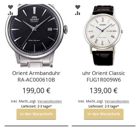
ZUR
ZUR
WUNSCHLISTE
WUNSCHLISTE
ZUR
ZUR
HINZUFÜGEN
HINZUFÜGEN
VERGLEICHSLISTE
VERGLEICHSLISTE
HINZUFÜGEN
HINZUFÜGEN
Orient Armbanduhr
uhr Orient Classic
RA-AC000610B
FUG1R009W6
199,00 €
139,00 €
Inkl. MwSt.
,
zzgl.
Versandkosten
Inkl. MwSt.
,
zzgl.
Versandkosten
Lieferzeit: 2-3 tage*
Lieferzeit: 2-3 tage*
In den Warenkorb
In den Warenkorb