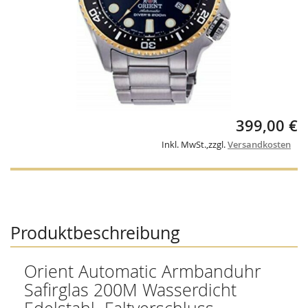
Skip
399,00 €
to
the
Inkl. MwSt.
,
zzgl.
Versandkosten
beginning
of
the
images
gallery
Produktbeschreibung
Orient Automatic Armbanduhr
Safirglas 200M Wasserdicht