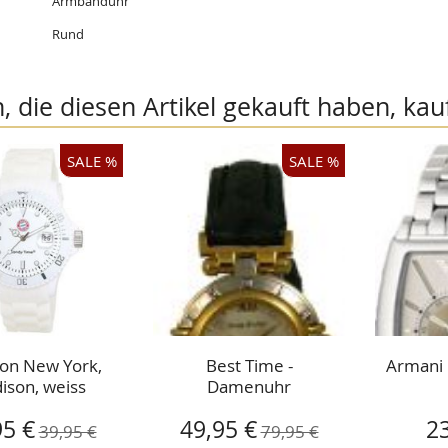
Armbanduhr
Rund
 die diesen Artikel gekauft haben, kau
SALE %
SALE %
on New York,
Best Time -
Armani
ison, weiss
Damenuhr
angebot
Sonderangebot
95 €
49,95 €
2
39,95 €
79,95 €