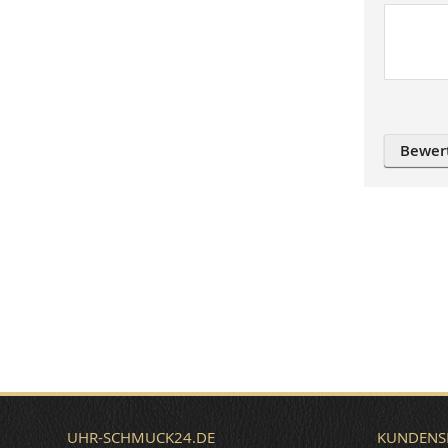
Bewer
UHR-SCHMUCK24.DE
KUNDENS