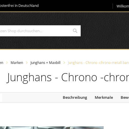
Direkt
stenfrei In Deutschland
Willko
zum
Inhalt
Suche
en
Marken
Junghans + Maxbill
Junghans - Chrono -chrono-metall ba
Junghans - Chrono -chro
Beschreibung
Merkmale
Bew