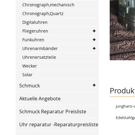
of
Chronograph,mechanisch
the
Chronograph,Quartz
images
gallery
Digitaluhren
Fliegeruhren
Funkuhren
Uhrenarmbänder
Uhrenersatzteile
Wecker
Solar
Skip
Schmuck
to
Produk
the
beginning
Aktuelle Angebote
of
junghans-c
the
Schmuck Reparatur Preisliste
images
Edelstahlg
gallery
Uhr reparatur -Reparaturpreisliste