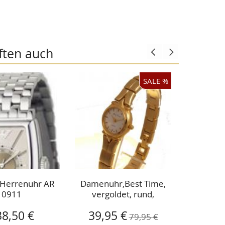
ften auch
SALE %
 Herrenuhr AR
Damenuhr,Best Time,
wecker
0911
vergoldet, rund,
jungha
Metallarmband
Sonderangebot
Sondera
38,50 €
39,95 €
17,9
79,95 €