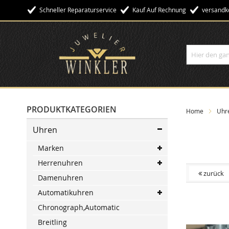
Schneller Reparaturservice
Kauf Auf Rechnung
Versandko
Suche
PRODUKTKATEGORIEN
Home
Uhr
Uhren
Marken
Herrenuhren
zurück
Damenuhren
Automatikuhren
Skip
to
Chronograph,Automatic
the
Breitling
end