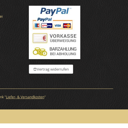
ei
€
Vertrag widerrufen
nk "
Liefer- & Versandkosten
"