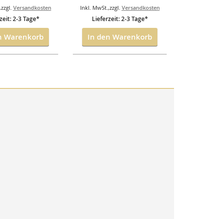
,
zzgl.
Versandkosten
Inkl. MwSt.
,
zzgl.
Versandkosten
Inkl. MwSt.
,
zeit: 2-3 Tage*
Lieferzeit: 2-3 Tage*
Lieferz
n Warenkorb
In den Warenkorb
In de