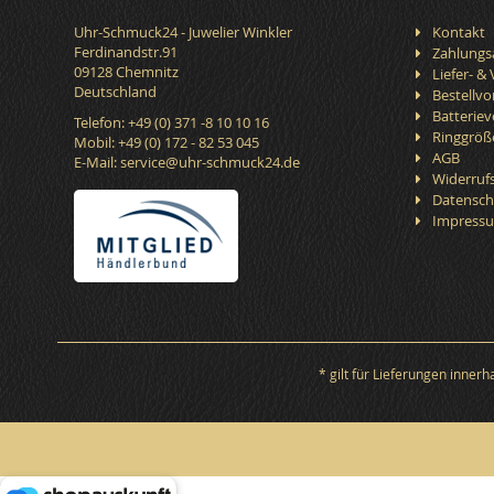
Uhr-Schmuck24 - Juwelier Winkler
Kontakt
Ferdinandstr.91
Zahlungs
09128 Chemnitz
Liefer- &
Deutschland
Bestellv
Batterie
Telefon: +49 (0) 371 -8 10 10 16
Ringgröß
Mobil: +49 (0) 172 - 82 53 045
AGB
E-Mail:
service@uhr-schmuck24.de
Widerruf
Datensch
Impress
* gilt für Lieferungen inner