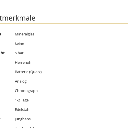
tmerkmale
s
Mineralglas
onen
keine
cht
5 bar
Herrenuhr
Batterie (Quarz)
Analog
Chronograph
1-2 Tage
Edelstahl
r
Junghans