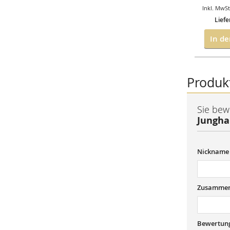
t.
,
zzgl.
Versandkosten
Inkl. MwSt.
,
zzgl.
Versandkosten
Inkl. MwSt
Lieferzeit: *
Lieferzeit: 2-3 Tage*
Liefe
en Warenkorb
In den Warenkorb
In d
Produk
Sie bew
Jungha
Nickname
Zusammen
Bewertun