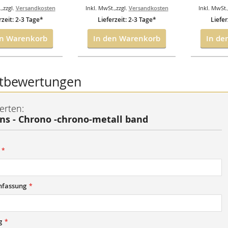
.
,
zzgl.
Versandkosten
Inkl. MwSt.
,
zzgl.
Versandkosten
Inkl. MwSt.
rzeit: 2-3 Tage*
Lieferzeit: 2-3 Tage*
Liefer
en Warenkorb
In den Warenkorb
In de
tbewertungen
erten:
ns - Chrono -chrono-metall band
fassung
g