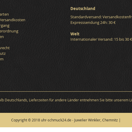
Deutschland
arten
Standardversand: Versandkostenfr
 Versandkosten
Expresssendung 24h: 30 €
organg
verordnung
Welt
en
Internationaler Versand: 15 bis 30 
srecht
utz
um
halb Deutschlands, Lieferzeiten für andere Länder entnehmen Sie bitte unserem Li
Copyright © 2018 uhr-schmuck24.de - Juwelier Winkler, Chemnitz |