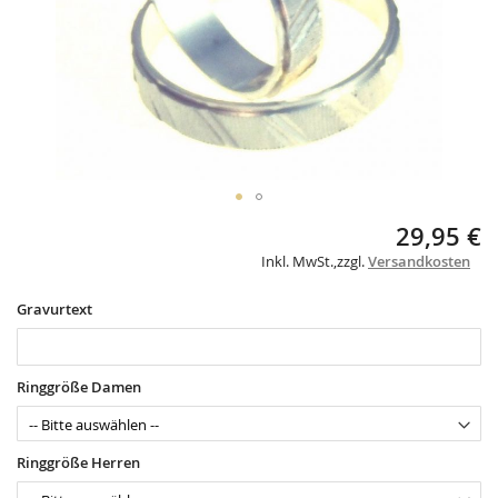
Skip
29,95 €
to
Inkl. MwSt.
,
zzgl.
Versandkosten
the
beginning
of
Gravurtext
the
images
gallery
Ringgröße Damen
Ringgröße Herren