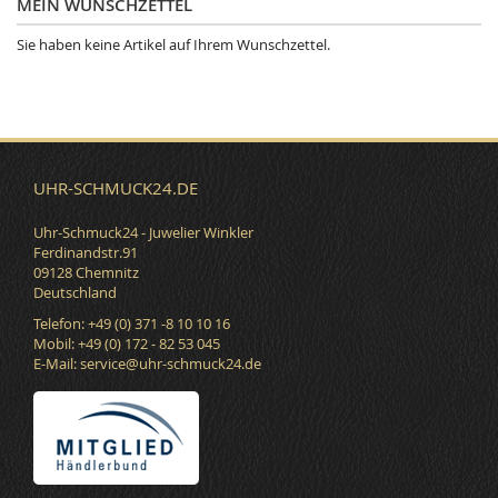
MEIN WUNSCHZETTEL
Sie haben keine Artikel auf Ihrem Wunschzettel.
UHR-SCHMUCK24.DE
Uhr-Schmuck24 - Juwelier Winkler
Ferdinandstr.91
09128 Chemnitz
Deutschland
Telefon: +49 (0) 371 -8 10 10 16
Mobil: +49 (0) 172 - 82 53 045
E-Mail:
service@uhr-schmuck24.de