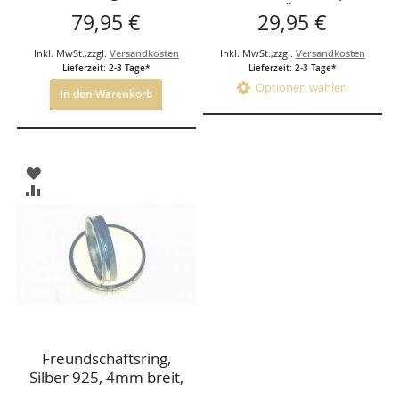
925, rhodiniert,
STÜCK)
79,95 €
29,95 €
Paarpreis,
Inkl. MwSt.
,
zzgl.
Versandkosten
Inkl. MwSt.
,
zzgl.
Versandkosten
Lieferzeit: 2-3 Tage*
Lieferzeit: 2-3 Tage*
Optionen wählen
In den Warenkorb
ZUR
WUNSCHLISTE
ZUR
HINZUFÜGEN
VERGLEICHSLISTE
HINZUFÜGEN
Freundschaftsring,
Silber 925, 4mm breit,