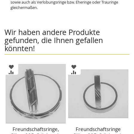
sowie auch als Verlobungsringe bzw. Eheringe oder Trauringe
gleichermaßen.
Wir haben andere Produkte
gefunden, die Ihnen gefallen
könnten!
ZUR
ZUR
WUNSCHLISTE
WUNSCHLISTE
ZUR
ZUR
HINZUFÜGEN
HINZUFÜGEN
VERGLEICHSLISTE
VERGLEICHSLISTE
HINZUFÜGEN
HINZUFÜGEN
Freundschaftsringe,
Freundschaftsringe