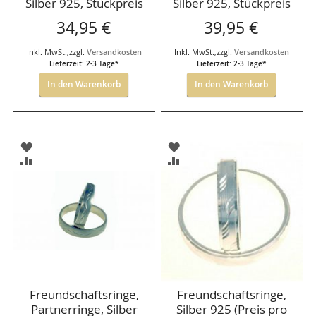
Silber 925, Stückpreis
Silber 925, Stückpreis
34,95 €
39,95 €
Inkl. MwSt.
,
zzgl.
Versandkosten
Inkl. MwSt.
,
zzgl.
Versandkosten
Lieferzeit: 2-3 Tage*
Lieferzeit: 2-3 Tage*
In den Warenkorb
In den Warenkorb
ZUR
ZUR
WUNSCHLISTE
WUNSCHLISTE
ZUR
ZUR
HINZUFÜGEN
HINZUFÜGEN
VERGLEICHSLISTE
VERGLEICHSLISTE
HINZUFÜGEN
HINZUFÜGEN
Freundschaftsringe,
Freundschaftsringe,
Partnerringe, Silber
Silber 925 (Preis pro