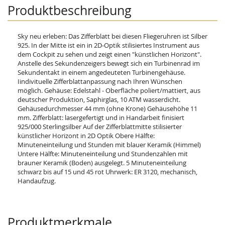
Produktbeschreibung
Sky neu erleben: Das Zifferblatt bei diesen Fliegeruhren ist Silber
925. In der Mitte ist ein in 2D-Optik stilisiertes Instrument aus
dem Cockpit zu sehen und zeigt einen "künstlichen Horizont".
Anstelle des Sekundenzeigers bewegt sich ein Turbinenrad im
Sekundentakt in einem angedeuteten Turbinengehäuse.
Iindivituelle Zifferblattanpassung nach Ihren Wünschen
möglich. Gehäuse: Edelstahl - Oberfläche poliert/mattiert, aus
deutscher Produktion, Saphirglas, 10 ATM wasserdicht.
Gehäusedurchmesser 44 mm (ohne Krone) Gehäusehöhe 11
mm. Zifferblatt: lasergefertigt und in Handarbeit finisiert
925/000 Sterlingsilber Auf der Zifferblattmitte stilisierter
künstlicher Horizont in 2D Optik Obere Hälfte:
Minuteneinteilung und Stunden mit blauer Keramik (Himmel)
Untere Hälfte: Minuteneinteilung und Stundenzahlen mit
brauner Keramik (Boden) ausgelegt. 5 Minuteneinteilung
schwarz bis auf 15 und 45 rot Uhrwerk: ER 3120, mechanisch,
Handaufzug.
Produktmerkmale