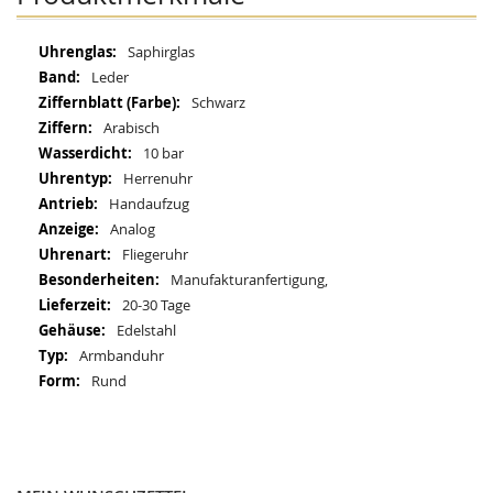
Mehr
Saphirglas
Informationen
Leder
Schwarz
Arabisch
10 bar
Herrenuhr
Handaufzug
Analog
Fliegeruhr
Manufakturanfertigung,
20-30 Tage
Edelstahl
Armbanduhr
Rund