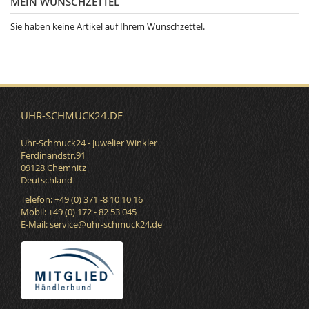
MEIN WUNSCHZETTEL
Sie haben keine Artikel auf Ihrem Wunschzettel.
UHR-SCHMUCK24.DE
Uhr-Schmuck24 - Juwelier Winkler
Ferdinandstr.91
09128 Chemnitz
Deutschland
Telefon: +49 (0) 371 -8 10 10 16
Mobil: +49 (0) 172 - 82 53 045
E-Mail:
service@uhr-schmuck24.de