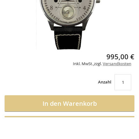
Skip
995,00 €
to
Inkl. MwSt.
,
zzgl.
Versandkosten
the
beginning
of
the
Anzahl
images
gallery
In den Warenkorb