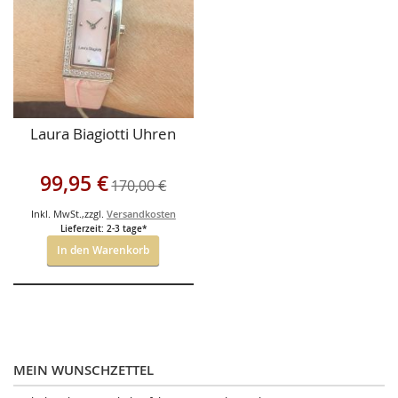
Laura Biagiotti Uhren
Sonderangebot
99,95 €
170,00 €
Inkl. MwSt.
,
zzgl.
Versandkosten
Lieferzeit: 2-3 tage*
In den Warenkorb
MEIN WUNSCHZETTEL