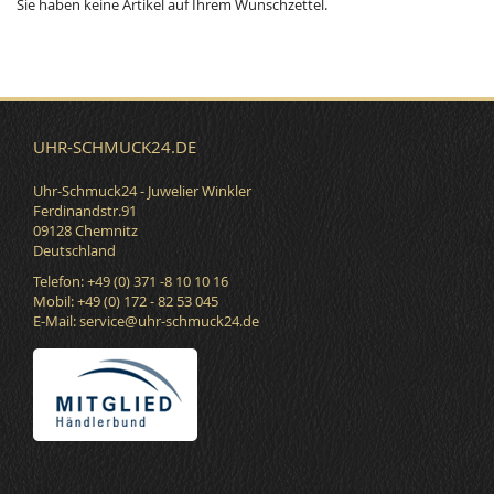
Sie haben keine Artikel auf Ihrem Wunschzettel.
UHR-SCHMUCK24.DE
Uhr-Schmuck24 - Juwelier Winkler
Ferdinandstr.91
09128 Chemnitz
Deutschland
Telefon: +49 (0) 371 -8 10 10 16
Mobil: +49 (0) 172 - 82 53 045
E-Mail:
service@uhr-schmuck24.de