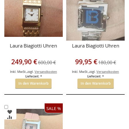
HINZUFÜGEN
HINZUFÜGEN
Laura Biagiotti Uhren
Laura Biagiotti Uhren
Sonderangebot
Sonderangebot
249,90 €
99,95 €
600,00 €
180,00 €
Inkl. MwSt.
,
zzgl.
Versandkosten
Inkl. MwSt.
,
zzgl.
Versandkosten
Lieferzeit: *
Lieferzeit: *
In den Warenkorb
In den Warenkorb
In
SALE %
ZUR
den
WUNSCHLISTE
ZUR
Warenkorb
HINZUFÜGEN
VERGLEICHSLISTE
HINZUFÜGEN