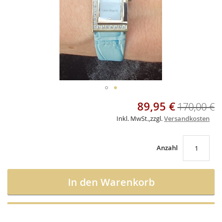
Skip
89,95 €
Sonderangebot
170,00 €
to
the
Inkl. MwSt.
,
zzgl.
Versandkosten
beginning
of
the
Anzahl
images
gallery
In den Warenkorb