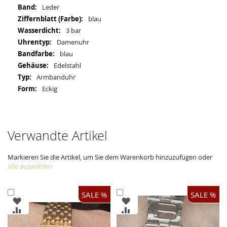
Informationen
Leder
blau
3 bar
Damenuhr
blau
Edelstahl
Armbanduhr
Eckig
Verwandte Artikel
Markieren Sie die Artikel, um Sie dem Warenkorb hinzuzufügen oder
Alle auswählen
In
In
SALE %
SALE %
ZUR
ZUR
den
den
WUNSCHLISTE
WUNSCHLISTE
ZUR
ZUR
Warenkorb
Warenkorb
HINZUFÜGEN
HINZUFÜGEN
VERGLEICHSLISTE
VERGLEICHSLISTE