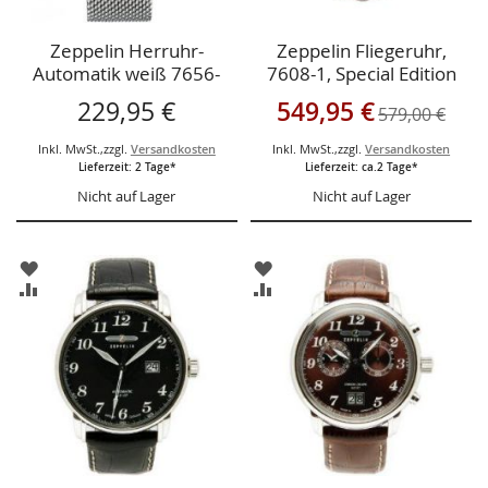
Zeppelin Herruhr-
Zeppelin Fliegeruhr,
Automatik weiß 7656-
7608-1, Special Edition
4m,Metallarmband
100 Jahre Zeppelin
Sonderangebot
229,95 €
549,95 €
579,00 €
Chronograph
Mechanik,
Inkl. MwSt.
,
zzgl.
Versandkosten
Inkl. MwSt.
,
zzgl.
Versandkosten
Lieferzeit: 2 Tage*
Lieferzeit: ca.2 Tage*
Nicht auf Lager
Nicht auf Lager
ZUR
ZUR
WUNSCHLISTE
WUNSCHLISTE
ZUR
ZUR
HINZUFÜGEN
HINZUFÜGEN
VERGLEICHSLISTE
VERGLEICHSLISTE
HINZUFÜGEN
HINZUFÜGEN