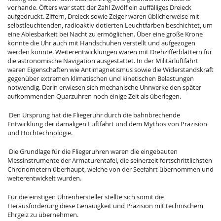
vorhande. Öfters war statt der Zahl Zwölf ein auffälliges Dreieck
aufgedruckt. Ziffern, Dreieck sowie Zeiger waren üblicherweise mit
selbstleuchtenden, radioaktiv dotierten Leuchtfarben beschichtet, um
eine Ablesbarkeit bei Nacht zu ermöglichen. Über eine große Krone
konnte die Uhr auch mit Handschuhen verstellt und aufgezogen
werden konnte. Weiterentwicklungen waren mit Drehzifferblättern für
die astronomische Navigation ausgestattet. In der Militärluftfahrt
waren Eigenschaften wie Antimagnetismus sowie die Widerstandskraft
gegenüber extremen klimatischen und kinetischen Belastungen
notwendig. Darin erwiesen sich mechanische Uhrwerke den später
aufkommenden Quarzuhren noch einige Zeit als überlegen.
Den Ursprung hat die Fliegeruhr durch die bahnbrechende
Entwicklung der damaligen Luftfahrt und dem Mythos von Präzision
und Hochtechnologie.
Die Grundlage für die Fliegeruhren waren die eingebauten
Messinstrumente der Armaturentafel, die seinerzeit fortschrittlichsten
Chronometern überhaupt, welche von der Seefahrt übernommen und
weiterentwickelt wurden.
Für die einstigen Uhrenhersteller stellte sich somit die
Herausforderung diese Genauigkeit und Präzision mit technischem
Ehrgeiz zu übernehmen.