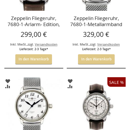
Zeppelin Fliegeruhr,
Zeppelin Fliegeruhr,
7680-1-Arlarm- Edition,
7680-1-Metallarmband
100 Jahre Zeppelin
299,00 €
329,00 €
Chronograph
Inkl. MwSt.
,
zzgl.
Versandkosten
Inkl. MwSt.
,
zzgl.
Versandkosten
Lieferzeit: 2-3 Tage*
Lieferzeit: 2-3 Tage*
In den Warenkorb
In den Warenkorb
ZUR
ZUR
SALE %
WUNSCHLISTE
WUNSCHLISTE
ZUR
ZUR
HINZUFÜGEN
HINZUFÜGEN
VERGLEICHSLISTE
VERGLEICHSLISTE
HINZUFÜGEN
HINZUFÜGEN