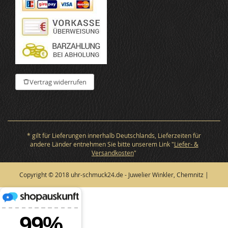
Vertrag widerrufen
* gilt für Lieferungen innerhalb Deutschlands, Lieferzeiten für
andere Länder entnehmen Sie bitte unserem Link "
Liefer- &
Versandkosten
"
Copyright © 2018 uhr-schmuck24.de - Juwelier Winkler, Chemnitz |