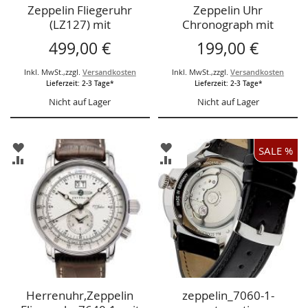
Zeppelin Fliegeruhr
Zeppelin Uhr
(LZ127) mit
Chronograph mit
Grossdatum (Ref.
Großdatum, Ref. 7684-
499,00 €
199,00 €
7652-2)
3
Inkl. MwSt.
,
zzgl.
Versandkosten
Inkl. MwSt.
,
zzgl.
Versandkosten
Lieferzeit: 2-3 Tage*
Lieferzeit: 2-3 Tage*
Nicht auf Lager
Nicht auf Lager
ZUR
ZUR
SALE %
WUNSCHLISTE
WUNSCHLISTE
ZUR
ZUR
HINZUFÜGEN
HINZUFÜGEN
VERGLEICHSLISTE
VERGLEICHSLISTE
HINZUFÜGEN
HINZUFÜGEN
Herrenuhr,Zeppelin
zeppelin_7060-1-