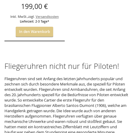
Zeitzone und
199,00 €
Grossdatum 100Jahre
Zeppelin
Inkl. MwSt.
,
zzgl.
Versandkosten
Lieferzeit: 2-3 Tage*
In den Warenkorb
Fliegeruhren nicht nur für Piloten!
Fliegeruhren sind seit Anfang des letzten Jahrhunderts populär und
zeichnen sich durch besondere Merkmale aus, die speziell für Piloten
entwickelt wurden. Fliegeruhren sind Armbanduhren, die seit Anfang
des 20. Jahrhunderts speziell für die Bedürfnisse von Piloten entwickelt
wurde. So entwickelte Cartier die erste Fliegeruhr für den
brasilianischen Flugpionier Alberto Santos-Dumont (1906), welche am
Handgelenk getragen wurde. Die Idee wurde auch von anderen
Herstellern aufgenommen. Fliegeruhren verfügten über genaue
mechanische Uhrwerke und waren robust und stoßfest gebaut. Sie
hatten meist ein kontrastreiches Ziffernblatt mit Leutziffern und
häufig war neben dem Stundenring eine gesonderte Minuterie