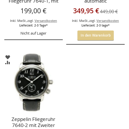
Fliegeruhr 7640-1, mit
automatic
Zweiter Zeitzone und
Sonderangebot
199,00 €
349,95 €
449,00 €
Grossdatum, 100Jahre
Zeppelin
Inkl. MwSt.
,
zzgl.
Versandkosten
Inkl. MwSt.
,
zzgl.
Versandkosten
Lieferzeit: 2-3 Tage*
Lieferzeit: 2-3 tage*
Nicht auf Lager
In den Warenkorb
ZUR
WUNSCHLISTE
ZUR
HINZUFÜGEN
VERGLEICHSLISTE
HINZUFÜGEN
Zeppelin Fliegeruhr
7640-2 mit Zweiter