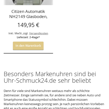
Citizen Automatik
NH2149 Glasboden,
silberfarbenes
149,95 €
Zifferblatt.
Inkl. MwSt.
,
zzgl.
Versandkosten
Lieferzeit: 2-4tage*
In den Warenkorb
Besonders Markenuhren sind bei
Uhr-Schmuck24.de sehr beliebt
Denn für viele sind Markenuhren weitaus mehr als schlichte
Zeitmesser. Einige sammeln sie, für andere sind sie neben Auto und
Smartphone das Statussymbol schlechthin. Dabei müssen
Markenuhren keineswegs protzig sein. Je nach persönlichen Vorlieben
gibt es auch eine große Anzahl an schlichten und hochfunktionalen