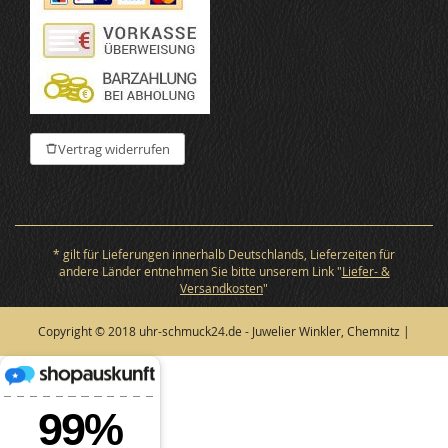
Vertrag widerrufen
* gilt für Lieferungen innerhalb Deutschlands, Lieferzeiten für
andere Länder entnehmen Sie bitte unserem Link "
Liefer- &
Versandkosten
"
Copyright © 2018 uhr-schmuck24.de - Juwelier Winkler, Chemnitz |