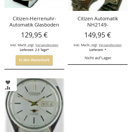
Citizen-Herrenuhr-
Citizen Automatik
Automatik Glasboden
NH2149-
Lederband schw.
129,95 €
149,95 €
zi.Blatt
Inkl. MwSt.
,
zzgl.
Versandkosten
Inkl. MwSt.
,
zzgl.
Versandkosten
Lieferzeit: 2-3 Tage*
Lieferzeit: *
Nicht auf Lager
In den Warenkorb
ZUR
WUNSCHLISTE
ZUR
HINZUFÜGEN
VERGLEICHSLISTE
HINZUFÜGEN