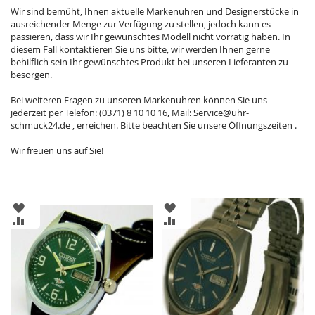
Wir sind bemüht, Ihnen aktuelle Markenuhren und Designerstücke in
ausreichender Menge zur Verfügung zu stellen, jedoch kann es
passieren, dass wir Ihr gewünschtes Modell nicht vorrätig haben. In
diesem Fall kontaktieren Sie uns bitte, wir werden Ihnen gerne
behilflich sein Ihr gewünschtes Produkt bei unseren Lieferanten zu
besorgen.
Bei weiteren Fragen zu unseren Markenuhren können Sie uns
jederzeit per Telefon: (0371) 8 10 10 16, Mail: Service@uhr-
schmuck24.de , erreichen. Bitte beachten Sie unsere Öffnungszeiten .
Wir freuen uns auf Sie!
ZUR
ZUR
WUNSCHLISTE
WUNSCHLISTE
ZUR
ZUR
HINZUFÜGEN
HINZUFÜGEN
VERGLEICHSLISTE
VERGLEICHSLISTE
HINZUFÜGEN
HINZUFÜGEN